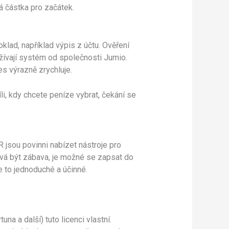
á částka pro začátek.
klad, například výpis z účtu. Ověření
užívají systém od společnosti Jumio.
es výrazně zrychluje.
li, kdy chcete peníze vybrat, čekání se
R jsou povinni nabízet nástroje pro
tává být zábava, je možné se zapsat do
e to jednoduché a účinné.
na a další) tuto licenci vlastní.