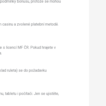
ní podmínky bonusu, protože se mohou
ím casinu a zvolené platební metodě.
e s licencí MF ČR. Pokud hrajete v
a.
íklad ruleta) se do požadavku
 tabletu i počítači. Jen se ujistěte,