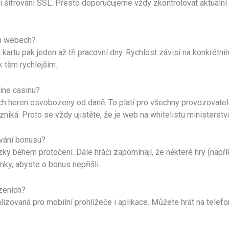
ají šifrování SSL. Přesto doporučujeme vždy zkontrolovat aktuál
ch webech?
 kartu pak jeden až tři pracovní dny. Rychlost závisí na konkrétn
k těm rychlejším.
ine casinu?
ích heren osvobozeny od daně. To platí pro všechny provozovatel
niká. Proto se vždy ujistěte, že je web na whitelistu ministerstv
ování bonusu?
zky během protočení. Dále hráči zapomínají, že některé hry (např
nky, abyste o bonus nepřišli.
ízeních?
zovaná pro mobilní prohlížeče i aplikace. Můžete hrát na telefonu,