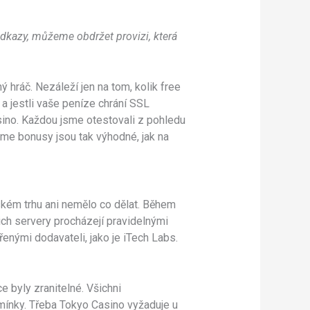
 odkazy, můžeme obdržet provizi, která
ný hráč. Nezáleží jen na tom, kolik free
R a jestli vaše peníze chrání SSL
sino. Každou jsme otestovali z pohledu
me bonusy jsou tak výhodné, jak na
ském trhu ani nemělo co dělat. Během
jich servery procházejí pravidelnými
enými dodavateli, jako je iTech Labs.
e byly zranitelné. Všichni
mínky. Třeba Tokyo Casino vyžaduje u