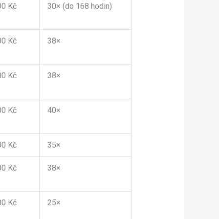
00 Kč
30× (do 168 hodin)
00 Kč
38×
00 Kč
38×
00 Kč
40×
00 Kč
35×
00 Kč
38×
00 Kč
25×