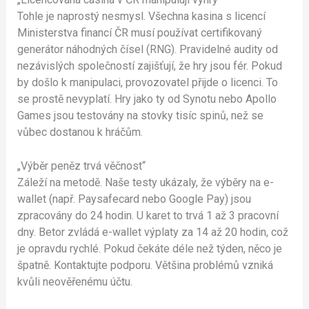
Tohle je naprostý nesmysl. Všechna kasina s licencí
Ministerstva financí ČR musí používat certifikovaný
generátor náhodných čísel (RNG). Pravidelné audity od
nezávislých společností zajišťují, že hry jsou fér. Pokud
by došlo k manipulaci, provozovatel přijde o licenci. To
se prostě nevyplatí. Hry jako ty od Synotu nebo Apollo
Games jsou testovány na stovky tisíc spinů, než se
vůbec dostanou k hráčům.
„Výběr peněz trvá věčnost“
Záleží na metodě. Naše testy ukázaly, že výběry na e-
wallet (např. Paysafecard nebo Google Pay) jsou
zpracovány do 24 hodin. U karet to trvá 1 až 3 pracovní
dny. Betor zvládá e-wallet výplaty za 14 až 20 hodin, což
je opravdu rychlé. Pokud čekáte déle než týden, něco je
špatně. Kontaktujte podporu. Většina problémů vzniká
kvůli neověřenému účtu.