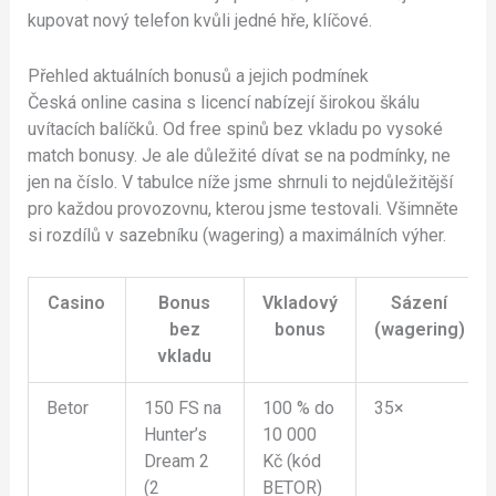
kupovat nový telefon kvůli jedné hře, klíčové.
Přehled aktuálních bonusů a jejich podmínek
Česká online casina s licencí nabízejí širokou škálu
uvítacích balíčků. Od free spinů bez vkladu po vysoké
match bonusy. Je ale důležité dívat se na podmínky, ne
jen na číslo. V tabulce níže jsme shrnuli to nejdůležitější
pro každou provozovnu, kterou jsme testovali. Všimněte
si rozdílů v sazebníku (wagering) a maximálních výher.
Casino
Bonus
Vkladový
Sázení
bez
bonus
(wagering)
vkladu
Betor
150 FS na
100 % do
35×
Hunter’s
10 000
Dream 2
Kč (kód
(2
BETOR)