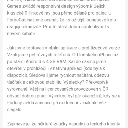
Games zvládá responsivní design výborně. Jejich
klasické 9-linkové hry jsou přímo dělané pro palec. U
ForbeCasina jsme ocenili, že i složitější bonusové kolo
reaguje okamžitě. Prostě stará dobrá spolehlivost v
novém kabátě.
Jak jsme testovali mobilní aplikace a prohlížečové verze
Vzali jsme pět různých telefonů. Od loňského iPhonu až
po starší Android s 4 GB RAM. Každé casino jsme
otevřeli v prohlížeči i v nativní aplikaci (kde byla k
dispozici). Sledovali jsme rychlost načítání, odezvu
tlačítek a celkovou stabilitu. Výsledky? Překvapivě
vyrovnané. Většina licencovaných provozoven v ČR
odvádí dobrou práci. Výjimkou byl pár okamžiků, kdy se u
Fortuny sekla animace při roztočení. Jinak ale vše
šlapalo.
Zajímavé je, že některé značky vsadily na tenkého klienta