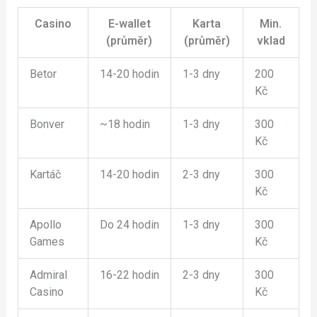
Casino
E-wallet
Karta
Min.
(průměr)
(průměr)
vklad
Betor
14-20 hodin
1-3 dny
200
Kč
Bonver
~18 hodin
1-3 dny
300
Kč
Kartáč
14-20 hodin
2-3 dny
300
Kč
Apollo
Do 24 hodin
1-3 dny
300
Games
Kč
Admiral
16-22 hodin
2-3 dny
300
Casino
Kč