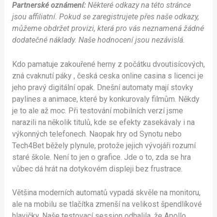
Partnerské oznámení:
Některé odkazy na této stránce
jsou affiliatní. Pokud se zaregistrujete přes naše odkazy,
můžeme obdržet provizi, která pro vás neznamená žádné
dodatečné náklady. Naše hodnocení jsou nezávislá.
Kdo pamatuje zakouřené herny z počátku dvoutisícových,
zná cvaknutí páky , česká ceska online casina s licenci je
jeho pravý digitální opak. Dnešní automaty mají stovky
paylines a animace, které by konkurovaly filmům. Někdy
je to ale až moc. Při testování mobilních verzí jsme
narazili na několik titulů, kde se efekty zasekávaly i na
výkonných telefonech. Naopak hry od Synotu nebo
Tech4Bet běžely plynule, protože jejich vývojáři rozumí
staré škole. Není to jen o grafice. Jde o to, zda se hra
vůbec dá hrát na dotykovém displeji bez frustrace.
Většina moderních automatů vypadá skvěle na monitoru,
ale na mobilu se tlačítka zmenší na velikost špendlíkové
hlavičky. Naše testovací session odhalila, že Apollo