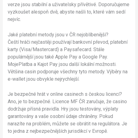
verze jsou stabilní a uživatelsky přívětivé. Doporučujeme
vyzkoušet alespoň dvě, abyste našli to, které vám sedí
nejvíc.
Jaké platební metody jsou v ČR nejoblíbenější?
Čeští hráči nejčastěji používají bankovní převod, platební
karty (Visa/Mastercard) a Paysafecard. Stále
populárnější jsou také Apple Pay a Google Pay.
MojePlatba a Kajot Pay jsou další lokální možnosti.
Většina casin podporuje všechny tyto metody. Výběry na
e-wallet jsou obvykle nejrychlejší.
Je bezpečné hrát v online casinech s českou licencí?
Ano, je to bezpečné. Licence MF ČR zaručuje, že casino
dodržuje přísná pravidla. Hry jsou testovány, výplaty
garantovány a vaše osobní údaje chráněny. Pokud
narazíte na problém, můžete se obrátit na regulátora. Je
to jedna z nejbezpečnějších jurisdikcí v Evropě.