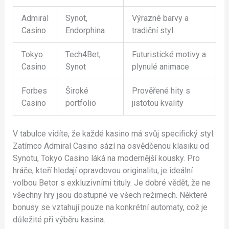
Admiral
Synot,
Výrazné barvy a
Casino
Endorphina
tradiční styl
Tokyo
Tech4Bet,
Futuristické motivy a
Casino
Synot
plynulé animace
Forbes
Široké
Prověřené hity s
Casino
portfolio
jistotou kvality
V tabulce vidíte, že každé kasino má svůj specifický styl.
Zatímco Admiral Casino sází na osvědčenou klasiku od
Synotu, Tokyo Casino láká na modernější kousky. Pro
hráče, kteří hledají opravdovou originalitu, je ideální
volbou Betor s exkluzivními tituly. Je dobré vědět, že ne
všechny hry jsou dostupné ve všech režimech. Některé
bonusy se vztahují pouze na konkrétní automaty, což je
důležité při výběru kasina.