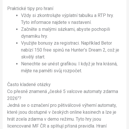
Praktické tipy pro hraní
Vždy si zkontrolujte výplatní tabulku a RTP hry.
Tyto informace najdete v nastavení.
Začněte s malými sázkami, abyste pochopili
dynamiku hry.
Využijte bonusy za registraci. Například Betor
nabízí 150 free spinů na Hunter’s Dream 2, což je
skvělý start.
Nenechte se unést grafikou. I když je hra krásná,
mějte na paměti svůj rozpočet.
Často kladené otázky
Co přesně znamená „české 5 valcove automaty zdarma
2026″?
Jedná se o označení pro pětiválcové výherní automaty,
které jsou dostupné v českých online kasinech a lze je
hrát zcela zdarma v demo režimu. Tyto hry jsou
licencované MF ČR a splňují přísná pravidla. Hraní