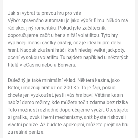
Jak si vybrat tu pravou hru pro vás
Výběr správného automatu je jako výběr filmu. Někdo má
rád akci, jiný romantiku. Pokud jste začátečník,
doporučujeme začít u her s nižší volatilitou. Tyto hry
vyplácejí menší částky častěji, což je ideální pro delší
hraní. Naopak zkušení hráči, kteří hledají velké jackpoty,
ocení vysokou volatilitu. Tu najdete například u některých
titulů v eCasinu nebo u Bonveru.
Důležitý je také minimální vklad. Některá kasina, jako
Betor, umožňují hrát už od 200 Kč. To je fajn, pokud
chcete jen vyzkoušet, jestli vás hra baví. Většina kasin
nabízí demo režimy, kde můžete točit zdarma bez rizika.
Tuto možnost rozhodně doporučujeme využít. Otestujete
si grafiku, zvuk i herní mechanismy, aniž byste riskovali
vlastní peníze. Až budete spokojeni, můžete přejít na hru
za reálné peníze.