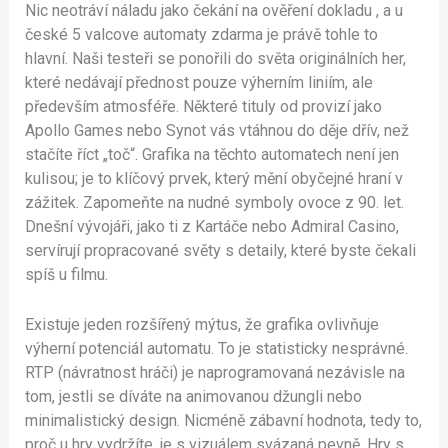
Nic neotráví náladu jako čekání na ověření dokladu , a u
české 5 valcove automaty zdarma je právě tohle to
hlavní. Naši testeři se ponořili do světa originálních her,
které nedávají přednost pouze výherním liniím, ale
především atmosféře. Některé tituly od provizí jako
Apollo Games nebo Synot vás vtáhnou do děje dřív, než
stačíte říct „toč“. Grafika na těchto automatech není jen
kulisou; je to klíčový prvek, který mění obyčejné hraní v
zážitek. Zapomeňte na nudné symboly ovoce z 90. let.
Dnešní vývojáři, jako ti z Kartáče nebo Admiral Casino,
servírují propracované světy s detaily, které byste čekali
spíš u filmu.
Existuje jeden rozšířený mýtus, že grafika ovlivňuje
výherní potenciál automatu. To je statisticky nesprávné.
RTP (návratnost hráči) je naprogramovaná nezávisle na
tom, jestli se díváte na animovanou džungli nebo
minimalistický design. Nicméně zábavní hodnota, tedy to,
proč u hry vydržíte, je s vizuálem svázaná pevně. Hry s