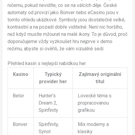
ničemu, pokud nevidíte, co se na válcích děje. České
automaty od provizí jako Bonver nebo eCasino jsou v
tomto ohledu ukázkové. Symboly jsou dostatečně velké,
kontrastní a na pozadí dobře viditelné. Není nic horšího,
než když musíte mžourat na malé ikony. To je důvod, proč
doporučujeme vždy vyzkoušet hru nejprve v demo
režimu, abyste si ověřili, že vám vizuálně sedí.
Přehled kasin s nejlepší nabídkou her
Kasino
Typický
Zajímavý originální
provider her
titul
Betor
Hunter’s
Lovecké téma s
Dream 2,
propracovanou
Spinfinity
grafikou
Bonver
Spinfinity,
Mix moderny a
Synot
klasiky