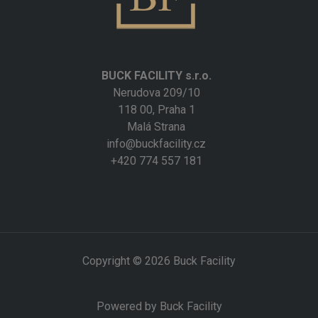
BUCK FACILITY s.r.o.
Nerudova 209/10
118 00, Praha 1
Malá Strana
info@buckfacility.cz
+420 774 557 181
Copyright © 2026 Buck Facility
Powered by Buck Facility