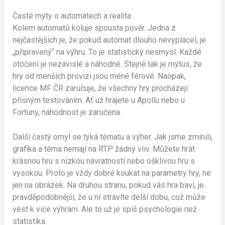
Časté mýty o automatech a realita
Kolem automatů koluje spousta pověr. Jedna z
nejčastějších je, že pokud automat dlouho nevyplácel, je
„připravený“ na výhru. To je statistický nesmysl. Každé
otočení je nezávislé a náhodné. Stejně tak je mýtus, že
hry od menších provizí jsou méně férové. Naopak,
licence MF ČR zaručuje, že všechny hry procházejí
přísným testováním. Ať už hrajete u Apollu nebo u
Fortuny, náhodnost je zaručena.
Další častý omyl se týká tématu a výher. Jak jsme zmínili,
grafika a téma nemají na RTP žádný vliv. Můžete hrát
krásnou hru s nízkou návratností nebo ošklivou hru s
vysokou. Proto je vždy dobré koukat na parametry hry, ne
jen na obrázek. Na druhou stranu, pokud vás hra baví, je
pravděpodobnější, že u ní strávíte delší dobu, což může
vést k více výhrám. Ale to už je spíš psychologie než
statistika.