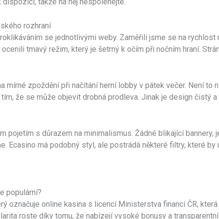
dispozici, takže na něj nespoléhejte.
lského rozhraní
roklikáváním se jednotlivými weby. Zaměřili jsme se na rychlost 
cenili tmavý režim, který je šetrný k očím při nočním hraní. Str
 mírné zpoždění při načítání herní lobby v pátek večer. Není to n
s tím, že se může objevit drobná prodleva. Jinak je design čistý 
 pojetím s důrazem na minimalismus. Žádné blikající bannery, je
e. Ecasino má podobný styl, ale postrádá některé filtry, které by 
e populární?
ý označuje online kasina s licencí Ministerstva financí ČR, která
arita roste díky tomu, že nabízejí vysoké bonusy a transparentní 