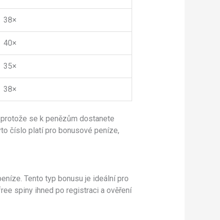
38×
40×
35×
38×
é, protože se k penězům dostanete
to číslo platí pro bonusové peníze,
eníze. Tento typ bonusu je ideální pro
free spiny ihned po registraci a ověření