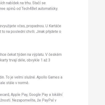
ích nabídek na trhu. Stačí se
free spinů od Tech4Bet automaticky.
nevyužijete včas, propadnou. U Kartáče
o na poslední chvíli. Jinak přijdete o
echce čekat týden na výplatu. V českém
arty trvají déle, obvykle 1 až 3
din. To je velmi slušné. Apollo Games a
ale stále v normě.
ecard, Apple Pay, Google Pay a lokální
ožnosti. Nezapomeňte, že PayPal v