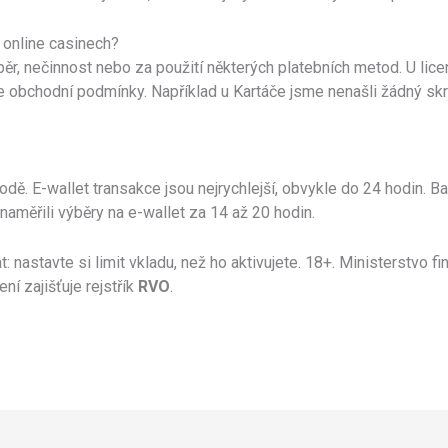
v online casinech?
běr, nečinnost nebo za použití některých platebních metod. U lic
te obchodní podmínky. Například u Kartáče jsme nenašli žádný skry
ě. E-wallet transakce jsou nejrychlejší, obvykle do 24 hodin. Ban
naměřili výběry na e-wallet za 14 až 20 hodin.
 nastavte si limit vkladu, než ho aktivujete. 18+. Ministerstvo fin
í zajišťuje rejstřík
RVO
.