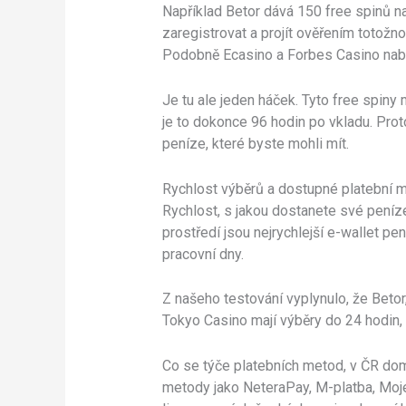
Například Betor dává 150 free spinů na
zaregistrovat a projít ověřením totož
Podobně Ecasino a Forbes Casino nabíz
Je tu ale jeden háček. Tyto free spiny 
je to dokonce 96 hodin po vkladu. Prot
peníze, které byste mohli mít.
Rychlost výběrů a dostupné platební 
Rychlost, s jakou dostanete své peníze
prostředí jsou nejrychlejší e-wallet pe
pracovní dny.
Z našeho testování vyplynulo, že Betor
Tokyo Casino mají výběry do 24 hodin, c
Co se týče platebních metod, v ČR domi
metody jako NeteraPay, M-platba, Moj