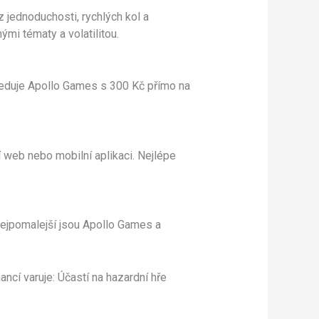
z jednoduchosti, rychlých kol a
mi tématy a volatilitou.
sleduje Apollo Games s 300 Kč přímo na
í web nebo mobilní aplikaci. Nejlépe
 Nejpomalejší jsou Apollo Games a
ancí varuje: Účastí na hazardní hře