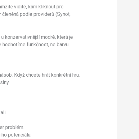
mžitě vidíte, kam kliknout pro
y členěná podle providerů (Synot,
u konzervativnější modré, která je
e hodnotíme funkčnost, ne barvu
násob. Když chcete hrát konkrétní hru,
siny.
.
ali.
er problém.
ího potenciálu.