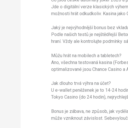
Jde o digitální verze klasických výhern
možnosti hrát odkudkoliv. Kasina jako 
Jaký je nejvýhodnější bonus bez vklad
Podle našich testů je nejštědřejší Bet
hraní. Vždy ale kontrolujte podmínky s
Můžu hrát na mobilech a tabletech?
Ano, všechna testovaná kasina (Forbes 
optimalizované jsou Chance Casino a Ad
Jak dlouho trvá výhra na účet?
U e-wallet peněženek je to 14-24 hodin
Tokyo Casino (do 24 hodin), nejrychlejš
Bonus je zábava, ne způsob, jak vydělat:
může vzniknout závislost. Sebevyloučen