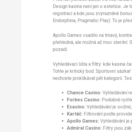
Design kasina není jen o estetice. Je t
registraci a kde jsou zvýrazněné bonusy
Endorphina, Pragmatic Play). To je přes
Apollo Games vsadilo na tmavý, kontra
přehledná, ale možná až moc sterilní.
pozadí.
Vyhledávací lišta a filtry: kde kasina ča
Tohle je kritický bod. Sportovní sázkař
nechcete proklikávat pět kategorií. Tes
Chance Casino:
Vyhledávání re
Forbes Casino:
Podobně rychlé,
Ecasino:
Vyhledávání je svižné,
Kartáč:
Filtrování podle provide
Apollo Games:
Vyhledávání je 
Admiral Casino:
Filtry jsou zák