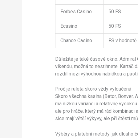
Forbes Casino
50 FS
Ecasino
50 FS
Chance Casino
FS v hodnotě
Důležité je také časové okno. Admiral 
víkendu, možná to nestihnete. Kartáč dá
rozdíl mezi výhodnou nabídkou a pastí
Proč je ruleta skoro vždy vyloučená
Skoro všechna kasina (Betor, Bonver, A
má nízkou varianci a relativně vysokou
ale pro hráče, který má rád kombinaci 
sice mají větší výkyvy, ale při štěstí m
Výběry a platební metody: jak dlouho 