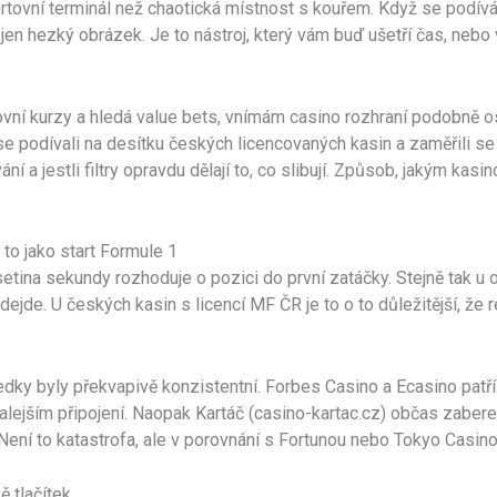
ortovní terminál než chaotická místnost s kouřem. Když se podí
jen hezký obrázek. Je to nástroj, který vám buď ušetří čas, nebo
ovní kurzy a hledá value bets, vnímám casino rozhraní podobně os
 se podívali na desítku českých licencovaných kasin a zaměřili se n
ní a jestli filtry opravdu dělají to, co slibují. Způsob, jakým kasi
 to jako start Formule 1
setina sekundy rozhoduje o pozici do první zatáčky. Stejně tak u 
 odejde. U českých kasin s licencí MF ČR je to o to důležitější, ž
dky byly překvapivě konzistentní. Forbes Casino a Ecasino patří
alejším připojení. Naopak Kartáč (casino-kartac.cz) občas zabere 
ení to katastrofa, ale v porovnání s Fortunou nebo Tokyo Casino 
ě tlačítek