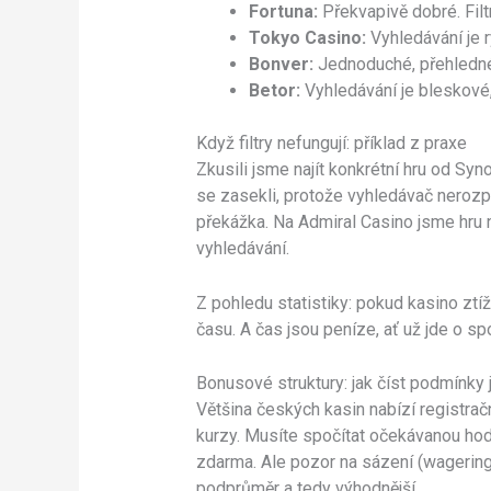
Fortuna:
Překvapivě dobré. Filt
Tokyo Casino:
Vyhledávání je r
Bonver:
Jednoduché, přehledné,
Betor:
Vyhledávání je bleskové, 
Když filtry nefungují: příklad z praxe
Zkusili jsme najít konkrétní hru od Sy
se zasekli, protože vyhledávač nerozp
překážka. Na Admiral Casino jsme hru n
vyhledávání.
Z pohledu statistiky: pokud kasino ztíž
času. A čas jsou peníze, ať už jde o s
Bonusové struktury: jak číst podmínky 
Většina českých kasin nabízí registrač
kurzy. Musíte spočítat očekávanou hod
zdarma. Ale pozor na sázení (wagering
podprůměr a tedy výhodnější.