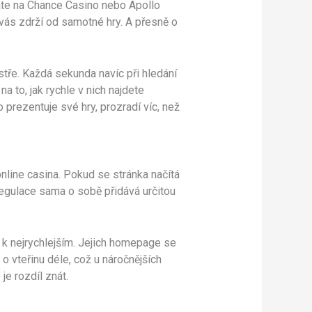
váte na Chance Casino nebo Apollo
 vás zdrží od samotné hry. A přesně o
tře. Každá sekunda navíc při hledání
a to, jak rychle v nich najdete
no prezentuje své hry, prozradí víc, než
online casina. Pokud se stránka načítá
e regulace sama o sobě přidává určitou
 k nejrychlejším. Jejich homepage se
o vteřinu déle, což u náročnějších
je rozdíl znát.