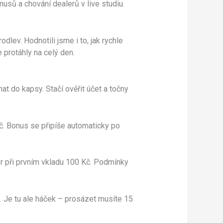
nusů a chování dealerů v live studiu.
lev. Hodnotili jsme i to, jak rychle
 protáhly na celý den.
at do kapsy. Stačí ověřit účet a točny
Kč. Bonus se připíše automaticky po
r při prvním vkladu 100 Kč. Podmínky
 Je tu ale háček – prosázet musíte 15