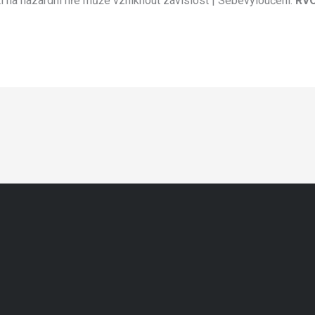
stí na hazardní hře může vzniknout závislost | Sebevyloučení:
RV