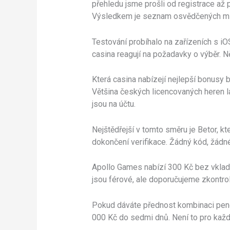
přehledu jsme prošli od registrace až 
Výsledkem je seznam osvědčených míst
Testování probíhalo na zařízeních s iOS
casina reagují na požadavky o výběr. N
Která casina nabízejí nejlepší bonusy 
Většina českých licencovaných heren lá
jsou na účtu.
Nejštědřejší v tomto směru je Betor, k
dokončení verifikace. Žádný kód, žádn
Apollo Games nabízí 300 Kč bez vkladu
jsou férové, ale doporučujeme zkontrolo
Pokud dáváte přednost kombinaci peně
000 Kč do sedmi dnů. Není to pro kaž