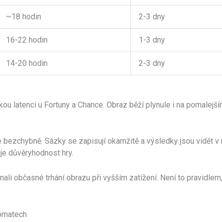
~18 hodin
2-3 dny
16-22 hodin
1-3 dny
14-20 hodin
2-3 dny
kou latenci u Fortuny a Chance. Obraz běží plynule i na pomalejší
e bezchybně. Sázky se zapisují okamžitě a výsledky jsou vidět 
uje důvěryhodnost hry.
i občasné trhání obrazu při vyšším zatížení. Není to pravidlem,
omatech