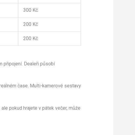
300 Kč
200 Kč
200 Kč
m připojení. Dealeři působí
v reálném čase. Multi-kamerové sestavy
 ale pokud hrajete v pátek večer, může