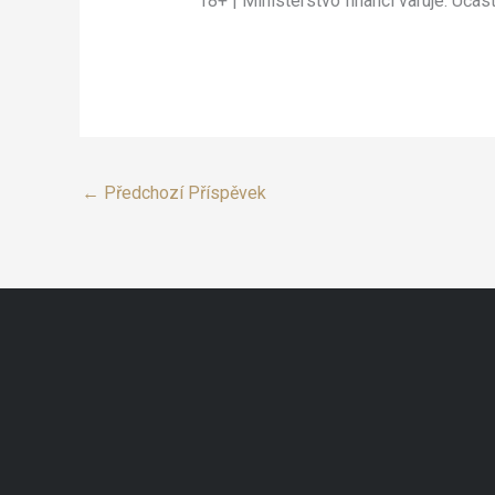
18+ | Ministerstvo financí varuje: Úča
←
Předchozí Příspěvek