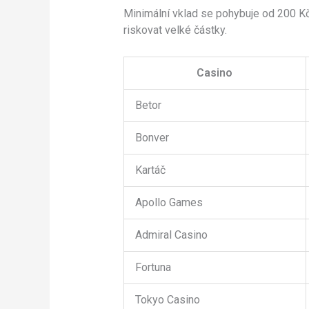
Minimální vklad se pohybuje od 200 Kč 
riskovat velké částky.
Casino
Betor
Bonver
Kartáč
Apollo Games
Admiral Casino
Fortuna
Tokyo Casino