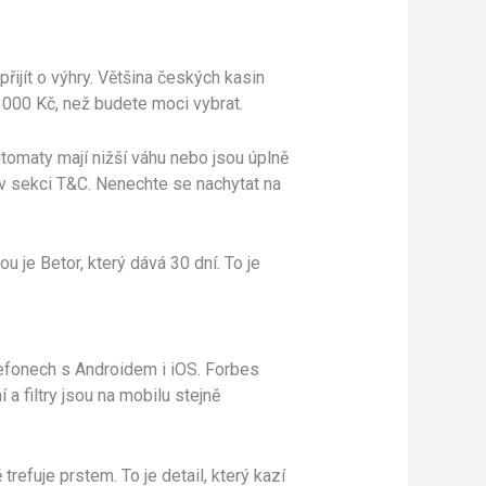
ijít o výhry. Většina českých kasin
000 Kč, než budete moci vybrat.
utomaty mají nižší váhu nebo jsou úplně
 v sekci T&C. Nenechte se nachytat na
 je Betor, který dává 30 dní. To je
elefonech s Androidem i iOS. Forbes
a filtry jsou na mobilu stejně
trefuje prstem. To je detail, který kazí