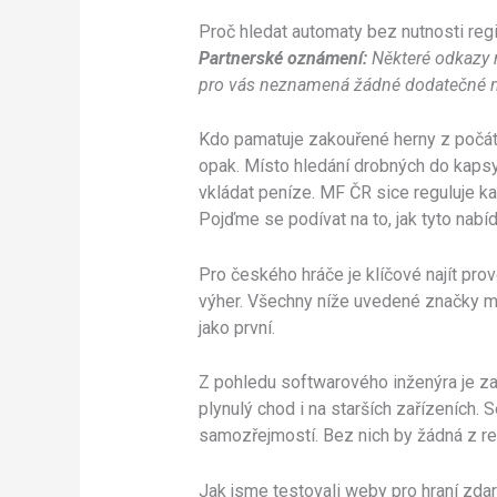
Proč hledat automaty bez nutnosti reg
Partnerské oznámení:
Některé odkazy n
pro vás neznamená žádné dodatečné ná
Kdo pamatuje zakouřené herny z počátk
opak. Místo hledání drobných do kapsy s
vkládat peníze. MF ČR sice reguluje k
Pojďme se podívat na to, jak tyto nabídk
Pro českého hráče je klíčové najít prov
výher. Všechny níže uvedené značky mají
jako první.
Z pohledu softwarového inženýra je za
plynulý chod i na starších zařízeních.
samozřejmostí. Bez nich by žádná z r
Jak jsme testovali weby pro hraní zda