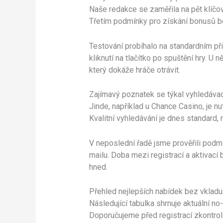
Naše redakce se zaměřila na pět klíčový
Třetím podmínky pro získání bonusů be
Testování probíhalo na standardním př
kliknutí na tlačítko po spuštění hry. U
který dokáže hráče otrávit.
Zajímavý poznatek se týkal vyhledávací
Jinde, například u Chance Casino, je n
Kvalitní vyhledávání je dnes standard,
V neposlední řadě jsme prověřili podmí
mailu. Doba mezi registrací a aktivací
hned.
Přehled nejlepších nabídek bez vkladu
Následující tabulka shrnuje aktuální n
Doporučujeme před registrací zkontro