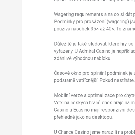
Wagering requirements a na co si dát 
Podmínky pro prosázení (wagering) jso
používá násobek 35× až 40×. To znamen
Důležité je také sledovat, které hry se
vyřazeny. U Admiral Casino je napříkla
zdánlivě výhodnou nabídku.
Časové okno pro splnění podmínek je u 
podstatně vstřícnější. Pokud nestíháte
Mobilní verze a optimalizace pro chytr
Většina českých hráčů dnes hraje na mo
Casino a Ecasino mají responzivní desi
přehledné jako na desktopu.
U Chance Casino jsme narazili na problém