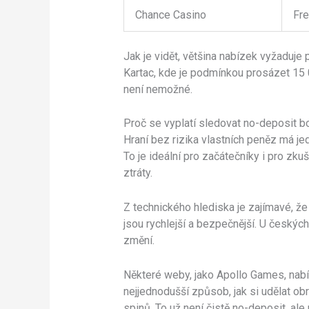
Chance Casino
Fre
Jak je vidět, většina nabízek vyžaduje
Kartac, kde je podmínkou prosázet 15 
není nemožné.
Proč se vyplatí sledovat no-deposit 
Hraní bez rizika vlastních peněz má je
To je ideální pro začátečníky i pro zku
ztráty.
Z technického hlediska je zajímavé, že
jsou rychlejší a bezpečnější. U českýc
změní.
Některé weby, jako Apollo Games, nabíze
nejjednodušší způsob, jak si udělat obr
spinů. To už není čistě no-deposit, al