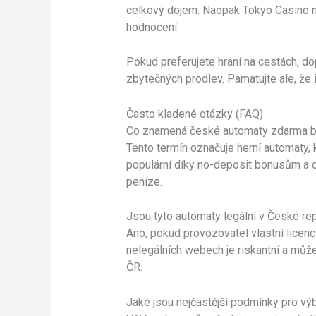
celkový dojem. Naopak Tokyo Casino nabí
hodnocení.
Pokud preferujete hraní na cestách, d
zbytečných prodlev. Pamatujte ale, že 
Často kladené otázky (FAQ)
Co znamená české automaty zdarma b
Tento termín označuje herní automaty, k
populární díky no-deposit bonusům a d
peníze.
Jsou tyto automaty legální v České re
Ano, pokud provozovatel vlastní licenc
nelegálních webech je riskantní a můž
ČR.
Jaké jsou nejčastější podmínky pro vý