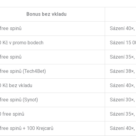
Bonus bez vkladu
free spinů
Sázení 40×, 
0 Kč v promo bodech
Sázení 15 00
free spinů
Sázení 35×, 
free spinů (Tech4Bet)
Sázení 38×, 
 Kč bez vkladu
Sázení 40×, 
free spinů (Synot)
Sázení 30×, 
 free spinů
Sázení 35×, 
free spinů + 100 Krejcarů
Sázení 40×, 