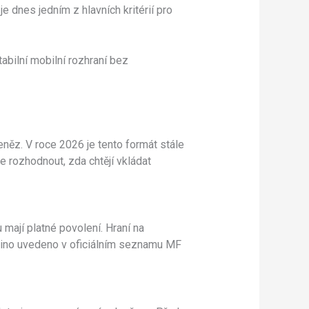
e dnes jedním z hlavních kritérií pro
abilní mobilní rozhraní bez
eněz. V roce 2026 je tento formát stále
 rozhodnout, zda chtějí vkládat
mají platné povolení. Hraní na
asino uvedeno v oficiálním seznamu MF