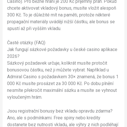
Casino). Pro běžné hraní je 200 Kč příjemný práh. Pokud
chcete aktivovat vkladový bonus, musíte vložit alespoň
300 Kč. To je důležité mít na paměti, protože některé
propagační materiály uvádějí nižší částku, ale bonus se
spustí až při vyšším vkladu.
Časté otázky (FAQ)
Jak fungují sázkové požadavky u české casino aplikace
2026?
Sázkový požadavek určuje, kolikrát musíte protočit
bonusovou částku, než ji můžete vybrat. Například u
Admiral Casino s požadavkem 30× znamená, že bonus 1
000 Kč musíte prosázet za 30 000 Kč. Po dobu plnění
nesmíte překročit maximální sázku a musíte se vyhnout
vyloučeným hrám.
Jsou registrační bonusy bez vkladu opravdu zdarma?
Ano, ale s podmínkami. Free spiny nebo kredity
dostanete bez nutnosti vkladu, ale výhry z nich podléhají