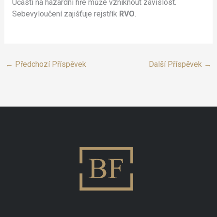
Účastí na hazardní hře může vzniknout závislost.
Sebevyloučení zajišťuje rejstřík
RVO
.
←
Předchozí Příspěvek
Další Příspěvek
→