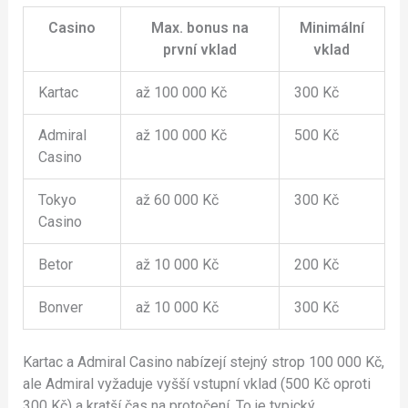
Casino
Max. bonus na
Minimální
první vklad
vklad
Kartac
až 100 000 Kč
300 Kč
Admiral
až 100 000 Kč
500 Kč
Casino
Tokyo
až 60 000 Kč
300 Kč
Casino
Betor
až 10 000 Kč
200 Kč
Bonver
až 10 000 Kč
300 Kč
Kartac a Admiral Casino nabízejí stejný strop 100 000 Kč,
ale Admiral vyžaduje vyšší vstupní vklad (500 Kč oproti
300 Kč) a kratší čas na protočení. To je typický