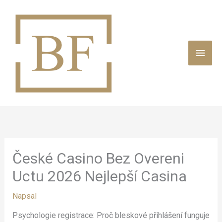
Přeskočit
HLAV
na
obsah
MEN
České Casino Bez Overeni
Uctu 2026 Nejlepší Casina
Napsal
Psychologie registrace: Proč bleskové přihlášení funguje