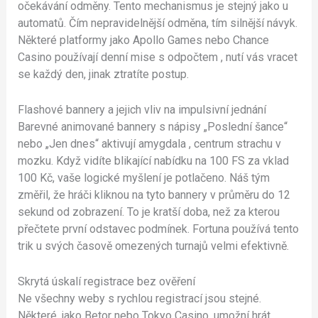
očekávání odměny. Tento mechanismus je stejný jako u
automatů. Čím nepravidelnější odměna, tím silnější návyk.
Některé platformy jako Apollo Games nebo Chance
Casino používají denní mise s odpočtem , nutí vás vracet
se každý den, jinak ztratíte postup.
Flashové bannery a jejich vliv na impulsivní jednání
Barevné animované bannery s nápisy „Poslední šance“
nebo „Jen dnes“ aktivují amygdala , centrum strachu v
mozku. Když vidíte blikající nabídku na 100 FS za vklad
100 Kč, vaše logické myšlení je potlačeno. Náš tým
změřil, že hráči kliknou na tyto bannery v průměru do 12
sekund od zobrazení. To je kratší doba, než za kterou
přečtete první odstavec podmínek. Fortuna používá tento
trik u svých časově omezených turnajů velmi efektivně.
Skrytá úskalí registrace bez ověření
Ne všechny weby s rychlou registrací jsou stejné.
Některé, jako Betor nebo Tokyo Casino, umožní hrát