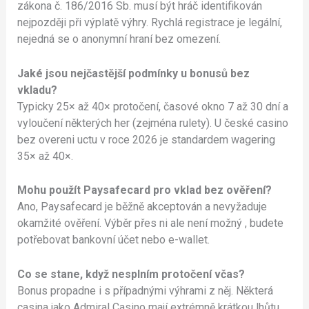
zákona č. 186/2016 Sb. musí být hráč identifikován
nejpozději při výplatě výhry. Rychlá registrace je legální,
nejedná se o anonymní hraní bez omezení.
Jaké jsou nejčastější podmínky u bonusů bez
vkladu?
Typicky 25× až 40× protočení, časové okno 7 až 30 dní a
vyloučení některých her (zejména rulety). U české casino
bez overeni uctu v roce 2026 je standardem wagering
35× až 40×.
Mohu použít Paysafecard pro vklad bez ověření?
Ano, Paysafecard je běžně akceptován a nevyžaduje
okamžité ověření. Výběr přes ni ale není možný , budete
potřebovat bankovní účet nebo e-wallet.
Co se stane, když nesplním protočení včas?
Bonus propadne i s případnými výhrami z něj. Některá
casina jako Admiral Casino mají extrémně krátkou lhůtu