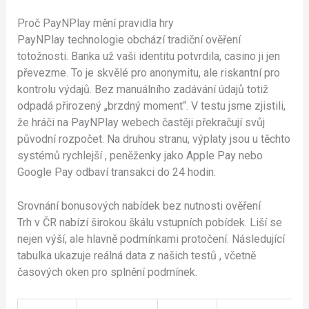
Proč PayNPlay mění pravidla hry
PayNPlay technologie obchází tradiční ověření
totožnosti. Banka už vaši identitu potvrdila, casino ji jen
převezme. To je skvělé pro anonymitu, ale riskantní pro
kontrolu výdajů. Bez manuálního zadávání údajů totiž
odpadá přirozený „brzdný moment“. V testu jsme zjistili,
že hráči na PayNPlay webech častěji překračují svůj
původní rozpočet. Na druhou stranu, výplaty jsou u těchto
systémů rychlejší , peněženky jako Apple Pay nebo
Google Pay odbaví transakci do 24 hodin.
Srovnání bonusových nabídek bez nutnosti ověření
Trh v ČR nabízí širokou škálu vstupních pobídek. Liší se
nejen výší, ale hlavně podmínkami protočení. Následující
tabulka ukazuje reálná data z našich testů , včetně
časových oken pro splnění podmínek.