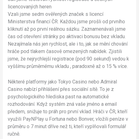
licencovaných heren
Vzali jsme sedm ověřených značek s licencí
Ministerstva financí ČR. Každou jsme prošli od prvního
kliknutí až po první reálnou sázku. Zaznamenávali jsme
čas od otevření stránky po aktivaci bonusu bez vkladu.
Nezajímala nás jen rychlost, ale i to, jak se mění chování
hráče pod tlakem časově omezených nabídek. Zjistili
jsme, že nejrychlejší registrace (pod 90 sekund) vedou k
vyššímu průměrnému vkladu , paradoxně až o 15 % více.
Některé platformy jako Tokyo Casino nebo Admiral
Casino nabízí přihlášení přes sociální sítě. To je z
psychologického hlediska past na automatické
rozhodování. Když systém zná vaše jméno a email
předem, snižuje to práh pro první vklad. Hráči v ČR, kteří
využili PayNPlay u Fortuna nebo Bonver, vložili peníze v
průměru o 7 minut dříve než ti, kteří vyplňovali formulář
ručně.