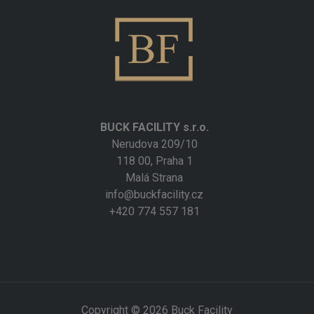
BUCK FACILITY s.r.o.
Nerudova 209/10
118 00, Praha 1
Malá Strana
info@buckfacility.cz
+420 774 557 181
Copyright © 2026 Buck Facility