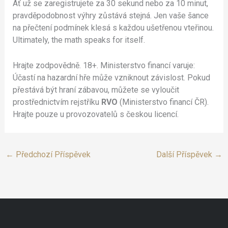
Ať už se zaregistrujete za 30 sekund nebo za 10 minut,
pravděpodobnost výhry zůstává stejná. Jen vaše šance
na přečtení podmínek klesá s každou ušetřenou vteřinou.
Ultimately, the math speaks for itself.
Hrajte zodpovědně. 18+. Ministerstvo financí varuje:
Účastí na hazardní hře může vzniknout závislost. Pokud
přestává být hraní zábavou, můžete se vyloučit
prostřednictvím rejstříku
RVO
(Ministerstvo financí ČR).
Hrajte pouze u provozovatelů s českou licencí.
←
Předchozí Příspěvek
Další Příspěvek
→