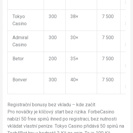
hod
Tokyo
300
38×
7 500
do 
Casino
hod
Admiral
300
30×
7 500
16-
Casino
hod
Betor
200
35×
7 500
14-
hod
Bonver
300
40×
7 500
~1
hod
Registrační bonusy bez vkladu – kde začít
Pro nováčky je klíčový start bez rizika. ForbeCasino
nabízí 50 free spinů ihned po registraci, bez nutnosti
vkládat vlastní peníze. Tokyo Casino přidává 50 spinů na