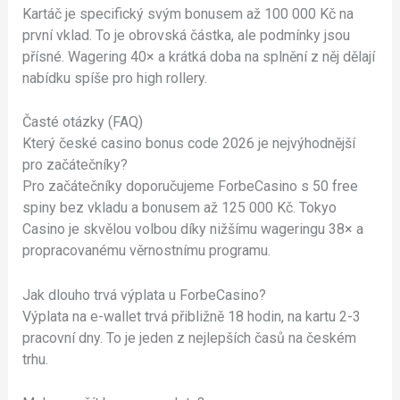
Kartáč je specifický svým bonusem až 100 000 Kč na
první vklad. To je obrovská částka, ale podmínky jsou
přísné. Wagering 40× a krátká doba na splnění z něj dělají
nabídku spíše pro high rollery.
Časté otázky (FAQ)
Který české casino bonus code 2026 je nejvýhodnější
pro začátečníky?
Pro začátečníky doporučujeme ForbeCasino s 50 free
spiny bez vkladu a bonusem až 125 000 Kč. Tokyo
Casino je skvělou volbou díky nižšímu wageringu 38× a
propracovanému věrnostnímu programu.
Jak dlouho trvá výplata u ForbeCasino?
Výplata na e-wallet trvá přibližně 18 hodin, na kartu 2-3
pracovní dny. To je jeden z nejlepších časů na českém
trhu.