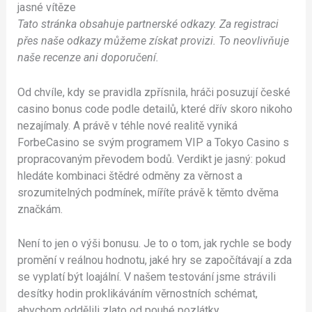
jasné vítěze
Tato stránka obsahuje partnerské odkazy. Za registraci
přes naše odkazy můžeme získat provizi. To neovlivňuje
naše recenze ani doporučení.
Od chvíle, kdy se pravidla zpřísnila, hráči posuzují české
casino bonus code podle detailů, které dřív skoro nikoho
nezajímaly. A právě v téhle nové realitě vyniká
ForbeCasino se svým programem VIP a Tokyo Casino s
propracovaným převodem bodů. Verdikt je jasný: pokud
hledáte kombinaci štědré odměny za věrnost a
srozumitelných podmínek, míříte právě k těmto dvěma
značkám.
Není to jen o výši bonusu. Je to o tom, jak rychle se body
promění v reálnou hodnotu, jaké hry se započítávají a zda
se vyplatí být loajální. V našem testování jsme strávili
desítky hodin proklikáváním věrnostních schémat,
abychom oddělili zlato od pouhé pozlátky.