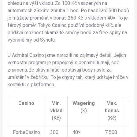
ohledu na výši vkladu. Za 100 Kč vsazených na
automatech získáte zhruba 1 bod. Po nasbírání 500 bodů
je můžete proměnit v bonus 250 Kč s vkladem 40×. To je
férový poměr. Tokyo Casino používá podobný klíč, ale
přidává možnost okamžité směny bodů za free spiny na
vybrané hry od Synotu.
U Admiral Casino jsme narazili na zajímavý detail. Jejich
věrnostní program je propojený s denními turnaji, což
znamená, že aktivní hráči dostávají body navíc za
umístění v žebříčku. To je chytrý tah, který udržuje hráče v
kontaktu s platformou.
Casino
Min.
Wagering
Max.
Výp
vklad
(×)
bonus
(Kč)
(Kč)
wa
ForbeCasino
300
40×
7 500
~1