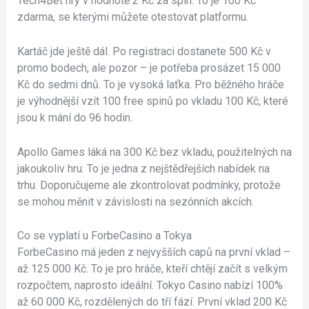
Tech4Bet hry v hodnotě 2 Kč za spin. To je 100 Kč
zdarma, se kterými můžete otestovat platformu.
Kartáč jde ještě dál. Po registraci dostanete 500 Kč v
promo bodech, ale pozor – je potřeba prosázet 15 000
Kč do sedmi dnů. To je vysoká laťka. Pro běžného hráče
je výhodnější vzít 100 free spinů po vkladu 100 Kč, které
jsou k mání do 96 hodin.
Apollo Games láká na 300 Kč bez vkladu, použitelných na
jakoukoliv hru. To je jedna z nejštědřejších nabídek na
trhu. Doporučujeme ale zkontrolovat podmínky, protože
se mohou měnit v závislosti na sezónních akcích.
Co se vyplatí u ForbeCasino a Tokya
ForbeCasino má jeden z nejvyšších capů na první vklad –
až 125 000 Kč. To je pro hráče, kteří chtějí začít s velkým
rozpočtem, naprosto ideální. Tokyo Casino nabízí 100%
až 60 000 Kč, rozdělených do tří fází. První vklad 200 Kč