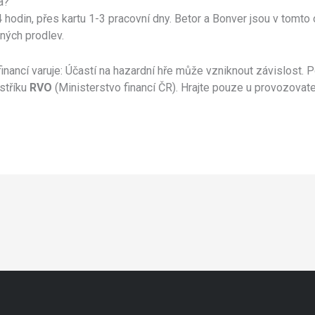
a?
hodin, přes kartu 1-3 pracovní dny. Betor a Bonver jsou v tomto o
ných prodlev.
inancí varuje: Účastí na hazardní hře může vzniknout závislost. 
stříku
RVO
(Ministerstvo financí ČR). Hrajte pouze u provozovate