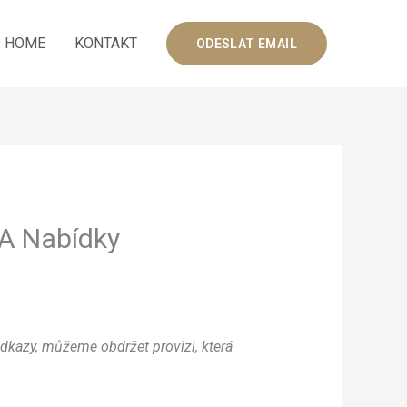
HOME
KONTAKT
ODESLAT EMAIL
 A Nabídky
 odkazy, můžeme obdržet provizi, která