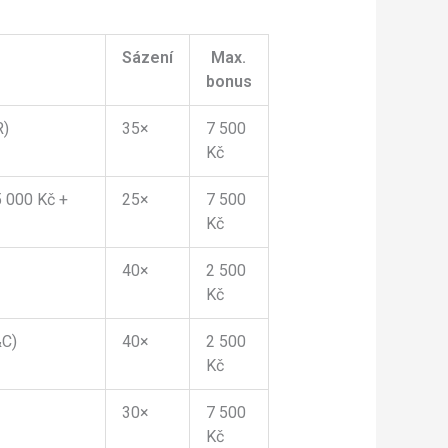
Sázení
Max.
bonus
R)
35×
7 500
Kč
5 000 Kč +
25×
7 500
Kč
40×
2 500
Kč
&C)
40×
2 500
Kč
30×
7 500
Kč