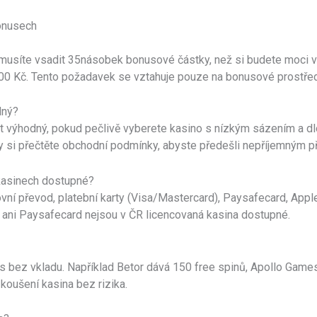
onusech
síte vsadit 35násobek bonusové částky, než si budete moci vy
00 Kč. Tento požadavek se vztahuje pouze na bonusové prostředk
dný?
 výhodný, pokud pečlivě vyberete kasino s nízkým sázením a 
ždy si přečtěte obchodní podmínky, abyste předešli nepříjemným 
kasinech dostupné?
vní převod, platební karty (Visa/Mastercard), Paysafecard, App
l ani Paysafecard nejsou v ČR licencovaná kasina dostupné.
 bez vkladu. Například Betor dává 150 free spinů, Apollo Game
zkoušení kasina bez rizika.