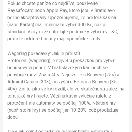
Pokud chcete peníze co nejdříve, používejte
Paysafecard nebo Apple Pay, které jsou v Bratislavě
běžně akceptovány. Upozorňujeme, že některá kasina
(např. Kartac) mají minimální výběr 300 Kč, což je
standard. Vždy si zkontrolujte podmínky výběru v T&C,
protože některé bonusy mají specifické limity.
Wagering požadavky: Jak je přelstít
Protočení (wagering) je největší překážkou pro výběr
bonusových peněz. V bratislavských kasinech se
pohybuje mezi 25× a 40×. Nejnižší je u Bonveru (25×) a
Admiral Casino (30×), nejvyšší u Betoru a Bonveru (35-
40×). Zní to jako velký rozdíl, ale ve skutečnosti záleží na
tom, jaké hry hrajete. Většina kasin vylučuje ruletu z
protočení, ale automaty se počítají 100%. Některé hry
(např. stolní hry) se počítají jen 10-20%, což prodlužuje
dobu.
Triky, jak splnit požadavky rychleji: hrajte automaty s