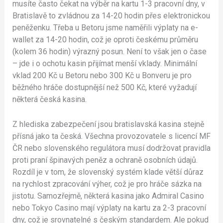
musíte často čekat na výběr na kartu 1-3 pracovní dny, v
Bratislavě to zvládnou za 14-20 hodin přes elektronickou
peněženku. Třeba u Betoru jsme naměřili výplaty na e-
wallet za 14-20 hodin, což je oproti českému průměru
(kolem 36 hodin) výrazný posun. Není to však jen o čase
– jde i o ochotu kasin přijímat menší vklady. Minimální
vklad 200 Kč u Betoru nebo 300 Kč u Bonveru je pro
běžného hráče dostupnější než 500 Kč, které vyžadují
některá česká kasina.
Z hlediska zabezpečení jsou bratislavská kasina stejně
přísná jako ta česká. Všechna provozovatele s licencí MF
ČR nebo slovenského regulátora musí dodržovat pravidla
proti praní špinavých peněz a ochraně osobních údajů.
Rozdíl je v tom, že slovenský systém klade větší důraz
na rychlost zpracování výher, což je pro hráče sázka na
jistotu. Samozřejmě, některá kasina jako Admiral Casino
nebo Tokyo Casino mají výplaty na kartu za 2-3 pracovní
dny, což je srovnatelné s českým standardem. Ale pokud