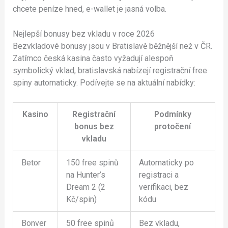
chcete peníze hned, e-wallet je jasná volba.
Nejlepší bonusy bez vkladu v roce 2026
Bezvkladové bonusy jsou v Bratislavě běžnější než v ČR.
Zatímco česká kasina často vyžadují alespoň
symbolický vklad, bratislavská nabízejí registrační free
spiny automaticky. Podívejte se na aktuální nabídky:
Kasino
Registrační
Podmínky
bonus bez
protočení
vkladu
Betor
150 free spinů
Automaticky po
na Hunter’s
registraci a
Dream 2 (2
verifikaci, bez
Kč/spin)
kódu
Bonver
50 free spinů
Bez vkladu,