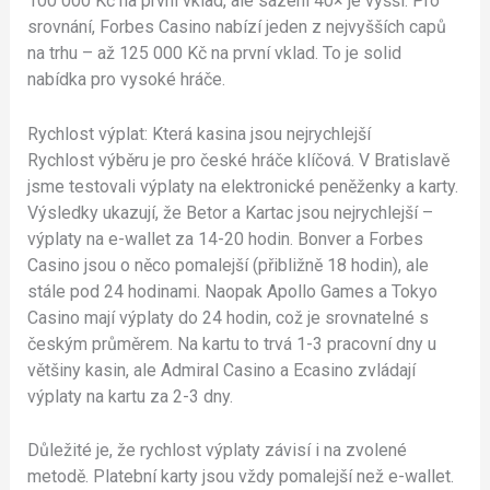
100 000 Kč na první vklad, ale sázení 40× je vyšší. Pro
srovnání, Forbes Casino nabízí jeden z nejvyšších capů
na trhu – až 125 000 Kč na první vklad. To je solid
nabídka pro vysoké hráče.
Rychlost výplat: Která kasina jsou nejrychlejší
Rychlost výběru je pro české hráče klíčová. V Bratislavě
jsme testovali výplaty na elektronické peněženky a karty.
Výsledky ukazují, že Betor a Kartac jsou nejrychlejší –
výplaty na e-wallet za 14-20 hodin. Bonver a Forbes
Casino jsou o něco pomalejší (přibližně 18 hodin), ale
stále pod 24 hodinami. Naopak Apollo Games a Tokyo
Casino mají výplaty do 24 hodin, což je srovnatelné s
českým průměrem. Na kartu to trvá 1-3 pracovní dny u
většiny kasin, ale Admiral Casino a Ecasino zvládají
výplaty na kartu za 2-3 dny.
Důležité je, že rychlost výplaty závisí i na zvolené
metodě. Platební karty jsou vždy pomalejší než e-wallet.