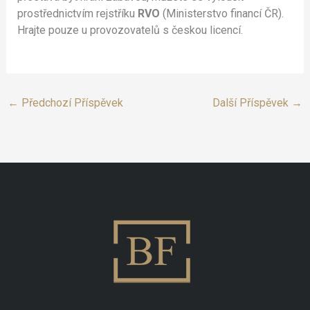
prostřednictvím rejstříku
RVO
(Ministerstvo financí ČR).
Hrajte pouze u provozovatelů s českou licencí.
←
Předchozí Příspěvek
Další Příspěvek
→