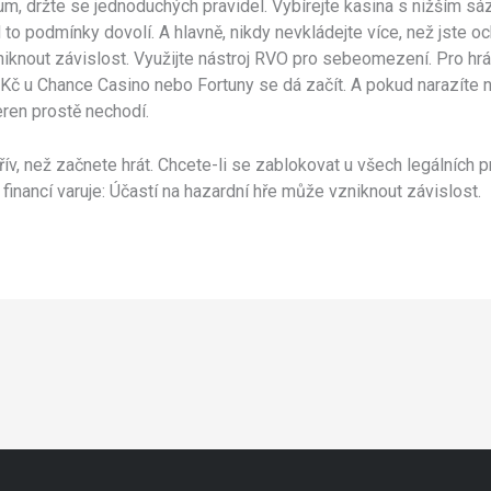
, držte se jednoduchých pravidel. Vybírejte kasina s nižším sáz
o podmínky dovolí. A hlavně, nikdy nevkládejte více, než jste ocho
iknout závislost. Využijte nástroj RVO pro sebeomezení. Pro hráče
Kč u Chance Casino nebo Fortuny se dá začít. A pokud narazíte 
eren prostě nechodí.
řív, než začnete hrát. Chcete-li se zablokovat u všech legálních pr
 financí varuje: Účastí na hazardní hře může vzniknout závislost.