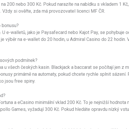
a 200 nebo 300 Kč. Pokud narazíte na nabídku s vkladem 1 Kč,
. Vždy si ověřte, zda má provozovatel licenci MF ČR.
o bonusu?
 U e-walletů, jako je Paysafecard nebo Kajot Pay, se pohybuje o
u je výběr na e-wallet do 20 hodin, u Admiral Casino do 22 hodin
nusových podmínek?
na u všech českých kasin. Blackjack a baccarat se počítají jen z 
usy primárně na automaty, pokud chcete rychle splnit sázení. Pro 
ko jsou free spiny.
ad?
Fortuna a eCasino minimální vklad 200 Kč. To je nejnižší hodnot
pollo Games, vyžadují 300 Kč. Pokud hledáte opravdu nízký vstup,