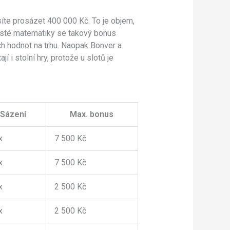
íte prosázet 400 000 Kč. To je objem,
isté matematiky se takový bonus
ch hodnot na trhu. Naopak Bonver a
 i stolní hry, protože u slotů je
Sázení
Max. bonus
x
7 500 Kč
x
7 500 Kč
x
2 500 Kč
x
2 500 Kč