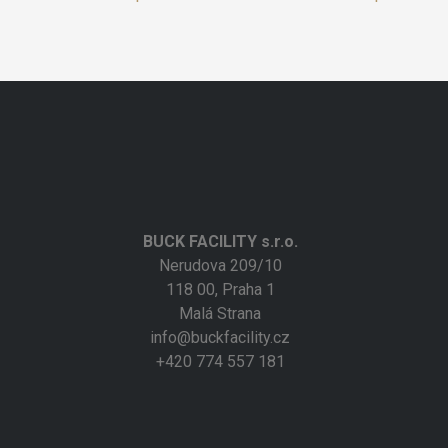
BUCK FACILITY s.r.o.
Nerudova 209/10
118 00, Praha 1
Malá Strana
info@buckfacility.cz
+420 774 557 181