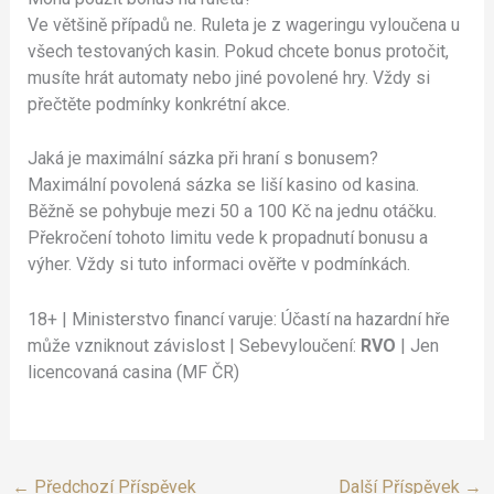
Ve většině případů ne. Ruleta je z wageringu vyloučena u
všech testovaných kasin. Pokud chcete bonus protočit,
musíte hrát automaty nebo jiné povolené hry. Vždy si
přečtěte podmínky konkrétní akce.
Jaká je maximální sázka při hraní s bonusem?
Maximální povolená sázka se liší kasino od kasina.
Běžně se pohybuje mezi 50 a 100 Kč na jednu otáčku.
Překročení tohoto limitu vede k propadnutí bonusu a
výher. Vždy si tuto informaci ověřte v podmínkách.
18+ | Ministerstvo financí varuje: Účastí na hazardní hře
může vzniknout závislost | Sebevyloučení:
RVO
| Jen
licencovaná casina (MF ČR)
←
Předchozí Příspěvek
Další Příspěvek
→