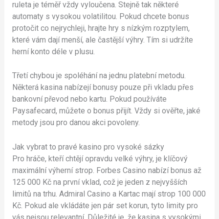
ruleta je téměř vždy vyloučena. Stejně tak některé
automaty s vysokou volatilitou. Pokud chcete bonus
protočit co nejrychleji, hrajte hry s nízkým rozptylem,
které vám dají menší, ale častější výhry. Tím si udržíte
herní konto déle v plusu.
Třetí chybou je spoléhání na jednu platební metodu.
Některá kasina nabízejí bonusy pouze při vkladu přes
bankovní převod nebo kartu. Pokud používáte
Paysafecard, můžete o bonus přijít. Vždy si ověřte, jaké
metody jsou pro danou akci povoleny.
Jak vybrat to pravé kasino pro vysoké sázky
Pro hráče, kteří chtějí opravdu velké výhry, je klíčový
maximální výherní strop. Forbes Casino nabízí bonus až
125 000 Kč na první vklad, což je jeden z nejvyšších
limitů na trhu. Admiral Casino a Kartac mají strop 100 000
Kč. Pokud ale vkládáte jen pár set korun, tyto limity pro
vás nejsou relevantní. Důležité je, že kasina s vysokými