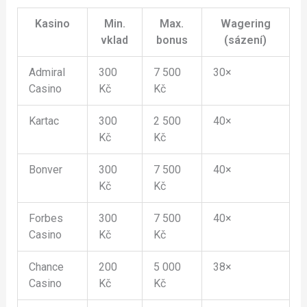
Kasino
Min.
Max.
Wagering
vklad
bonus
(sázení)
Admiral
300
7 500
30×
Casino
Kč
Kč
Kartac
300
2 500
40×
Kč
Kč
Bonver
300
7 500
40×
Kč
Kč
Forbes
300
7 500
40×
Casino
Kč
Kč
Chance
200
5 000
38×
Casino
Kč
Kč