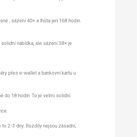
né , sázení 40× a lhůta jen 168 hodin.
solidní nabídka, ale sázení 38× je
ěry přes e-wallet a bankovní kartu u
ě do 18 hodin. To je velmi solidní.
nce.
e to 2-3 dny. Rozdíly nejsou zásadní,