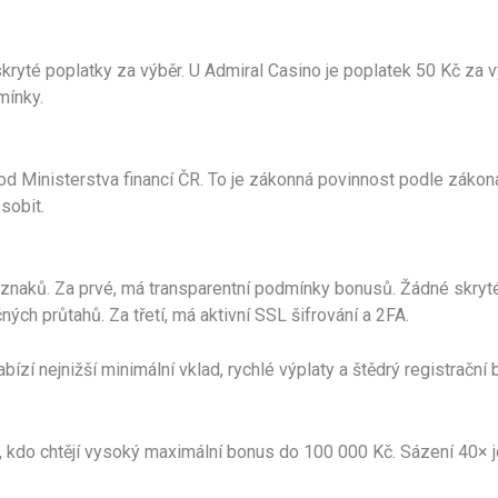
skryté poplatky za výběr. U Admiral Casino je poplatek 50 Kč za 
mínky.
od Ministerstva financí ČR. To je zákonná povinnost podle zákon
sobit.
znaků. Za prvé, má transparentní podmínky bonusů. Žádné skryt
ných průtahů. Za třetí, má aktivní SSL šifrování a 2FA.
ízí nejnižší minimální vklad, rychlé výplaty a štědrý registrační
, kdo chtějí vysoký maximální bonus do 100 000 Kč. Sázení 40× je 