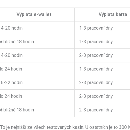
Výplata e-wallet
Výplata karta
14-20 hodin
1-3 pracovní dny
přibližně 18 hodin
1-3 pracovní dny
14-20 hodin
2-3 pracovní dny
do 24 hodin
1-3 pracovní dny
16-22 hodin
2-3 pracovní dny
do 24 hodin
2-3 pracovní dny
přibližně 18 hodin
2-3 pracovní dny
To je nejnižší ze všech testovaných kasin. U ostatních je to 300 K