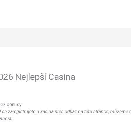
026 Nejlepší Casina
 než bonusy
se zaregistrujete u kasina přes odkaz na této stránce, můžeme 
nnosti.