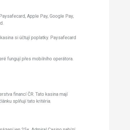
 Paysafecard, Apple Pay, Google Pay,
d.
á kasina si účtují poplatky. Paysafecard
ré fungují přes mobilního operátora.
rstva financí ČR. Tato kasina mají
ánku splňují tato kritéria.
sázení jen 25×. Admiral Casino nabízí