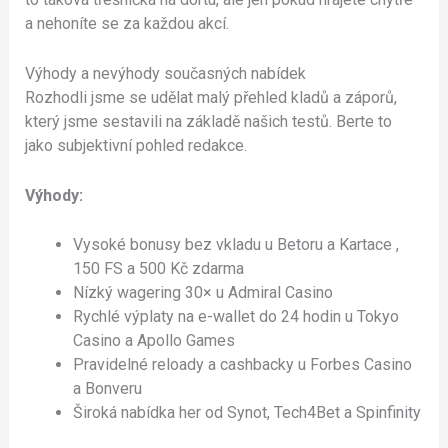
a nehoníte se za každou akcí.
Výhody a nevýhody současných nabídek
Rozhodli jsme se udělat malý přehled kladů a záporů,
který jsme sestavili na základě našich testů. Berte to
jako subjektivní pohled redakce.
Výhody:
Vysoké bonusy bez vkladu u Betoru a Kartace ,
150 FS a 500 Kč zdarma
Nízký wagering 30× u Admiral Casino
Rychlé výplaty na e-wallet do 24 hodin u Tokyo
Casino a Apollo Games
Pravidelné reloady a cashbacky u Forbes Casino
a Bonveru
Široká nabídka her od Synot, Tech4Bet a Spinfinity