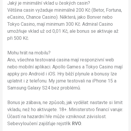
Jaký je minimální vklad u českých casin?
Většina casin vyžaduje minimálně 200 Kč (Betor, Fortuna,
eCasino, Chance Casino). Některá, jako Bonver nebo
Tokyo Casino, mají minimum 300 Kč. Admiral Casino
umožňuje vklad už od 0,01 Kč, ale bonus se aktivuje až
při 500 Kč.
Mohu hrát na mobilu?
Ano, všechna testovaná casina mají responzivní web
nebo mobilní aplikaci. Apollo Games a Tokyo Casino mají
appky pro Android i iOS. Hry běží plynule a bonusy lze
uplatnit i z telefonu. My jsme testovali na iPhone 15 a
Samsung Galaxy S24 bez problémů.
Bonus je zábava, ne způsob, jak vydělat: nastavte si limit
vkladu, než ho aktivujete. 18+. Ministerstvo financí varuje:
Účastí na hazardní hře může vzniknout závislost.
Sebevyloučení zajišťuje rejstřík
RVO
.