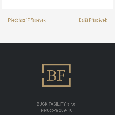
←
Předchozí Příspěvek
Další Příspěvek
→
BUCK FACILITY s.r.o.
Nerudova 209/10