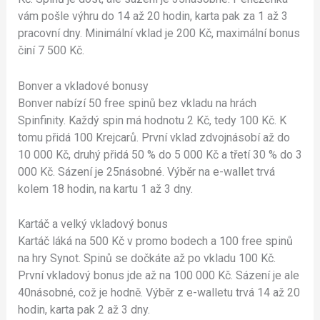
vám pošle výhru do 14 až 20 hodin, karta pak za 1 až 3
pracovní dny. Minimální vklad je 200 Kč, maximální bonus
činí 7 500 Kč.
Bonver a vkladové bonusy
Bonver nabízí 50 free spinů bez vkladu na hrách
Spinfinity. Každý spin má hodnotu 2 Kč, tedy 100 Kč. K
tomu přidá 100 Krejcarů. První vklad zdvojnásobí až do
10 000 Kč, druhý přidá 50 % do 5 000 Kč a třetí 30 % do 3
000 Kč. Sázení je 25násobné. Výběr na e-wallet trvá
kolem 18 hodin, na kartu 1 až 3 dny.
Kartáč a velký vkladový bonus
Kartáč láká na 500 Kč v promo bodech a 100 free spinů
na hry Synot. Spinů se dočkáte až po vkladu 100 Kč.
První vkladový bonus jde až na 100 000 Kč. Sázení je ale
40násobné, což je hodně. Výběr z e-walletu trvá 14 až 20
hodin, karta pak 2 až 3 dny.