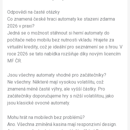
Odpovědi na časté otázky
Co znamená české hraci automaty ke stazeni zdarma
2026 v praxi?
Jedná se o možnost stáhnout si herní automaty do
počítače nebo mobilu bez nutnosti vkladu. Hrajete za
virtuální kredity, což je ideální pro seznámení se s hrou. V
roce 2026 se tato nabídka rozšiřuje díky novým licencím
MF ČR.
Jsou všechny automaty vhodné pro začátečníky?
Ne všechny. Některé mají vysokou volatilitu, což
znamená méně časté výhry, ale vyšší částky. Pro
začátečníky doporučujeme hry s nižší volatilitou, jako
jsou klasické ovocné automaty.
Mohu hrát na mobilech bez problémů?
Ano. Všechna zmíněná kasina mají responzivní design.