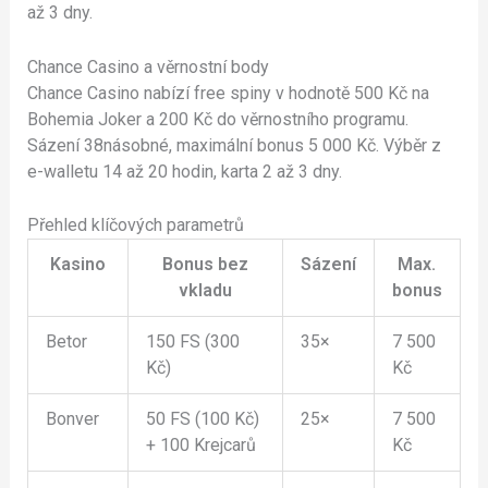
až 3 dny.
Chance Casino a věrnostní body
Chance Casino nabízí free spiny v hodnotě 500 Kč na
Bohemia Joker a 200 Kč do věrnostního programu.
Sázení 38násobné, maximální bonus 5 000 Kč. Výběr z
e-walletu 14 až 20 hodin, karta 2 až 3 dny.
Přehled klíčových parametrů
Kasino
Bonus bez
Sázení
Max.
vkladu
bonus
Betor
150 FS (300
35×
7 500
Kč)
Kč
Bonver
50 FS (100 Kč)
25×
7 500
+ 100 Krejcarů
Kč