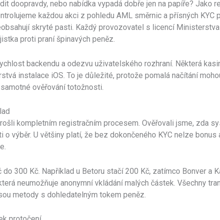
edit doopravdy, nebo nabídka vypadá dobře jen na papíře? Jako r
ontrolujeme každou akci z pohledu AML směrnic a přísných KYC 
obsahují skryté pasti. Každý provozovatel s licencí Ministerstv
jistka proti praní špinavých peněz.
chlost backendu a odezvu uživatelského rozhraní. Některá kasina
rstvá instalace iOS. To je důležité, protože pomalá načítání moho
i samotné ověřování totožnosti.
lad
rošli kompletním registračním procesem. Ověřovali jsme, zda s
ti o výběr. U většiny platí, že bez dokončeného KYC nelze bonus a
e.
 do 300 Kč. Například u Betoru stačí 200 Kč, zatímco Bonver a K
, která neumožňuje anonymní vkládání malých částek. Všechny tra
 jsou metody s dohledatelným tokem peněz.
ek protočení