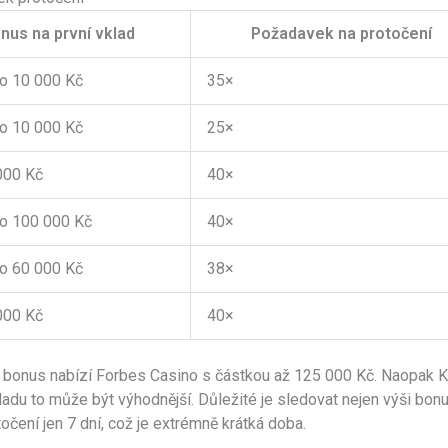
nus na první vklad
Požadavek na protočení
o 10 000 Kč
35×
o 10 000 Kč
25×
000 Kč
40×
o 100 000 Kč
40×
o 60 000 Kč
38×
000 Kč
40×
í bonus nabízí Forbes Casino s částkou až 125 000 Kč. Naopak K
ladu to může být výhodnější. Důležité je sledovat nejen výši bon
čení jen 7 dní, což je extrémně krátká doba.