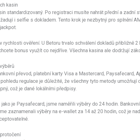
ých kasin
in standardizovaný. Po registraci musíte nahrát přední a zadní
žadují i selfie s dokladem. Tento krok je nezbytný pro splnění AM
 jackpot.
v rychlosti ověření. U Betoru trvalo schválení dokladů přibližně 2
chcete bonus využít co nejdříve. Všechna kasina ale dodržují zák
 výběrů
nkovní převod, platební karty Visa a Mastercard, Paysafecard, 
 pohledu regulace je důležité, že všechny tyto metody umožňují 
ný, což je dané lokálními předpisy.
, jako je Paysafecard, jsme naměřili výběry do 24 hodin. Bankovní
jsme zaznamenali výběry na e-wallet za 14 až 20 hodin, což je 
kceptovatelné.
 protočení