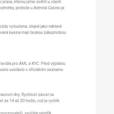
 praxe, kterou jsme ověřili u všech
podmínky, protože u Admiral Casino je
 vždy vyloučena, stejně jako některé
tovaná kasina mají českou zákaznickou
pravidla pro AML a KYC. Před výplatou
kasino uvedeno v oficiálním seznamu
racovní dny. Rychlost závisí na
 za 14 až 20 hodin, což je rychlé.
ovozovatelů, využijte rejstřík