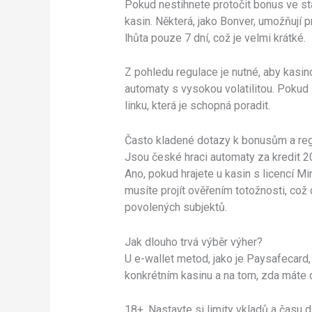
Pokud nestihnete protočit bonus ve sta
kasin. Některá, jako Bonver, umožňují p
lhůta pouze 7 dní, což je velmi krátké.
Z pohledu regulace je nutné, aby kasino
automaty s vysokou volatilitou. Pokud
linku, která je schopná poradit.
Často kladené dotazy k bonusům a reg
Jsou české hraci automaty za kredit 
Ano, pokud hrajete u kasin s licencí M
musíte projít ověřením totožnosti, co
povolených subjektů.
Jak dlouho trvá výběr výher?
U e-wallet metod, jako je Paysafecard,
konkrétním kasinu a na tom, zda máte d
18+. Nastavte si limity vkladů a času d