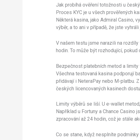
Jak probíhá ověření totožnosti u česk
Proces KYC je u všech prověřených kas
Některá kasina, jako Admiral Casino, vy
výběr, a to ani v případě, že jste vyhráli
V našem testu jsme narazili na rozdíly 
hodin. To může být rozhodující, pokud 
Bezpečnost platebních metod a limity
Všechna testovaná kasina podporují ba
přidávají i NeteraPay nebo M-platbu. Z
českých licencovaných kasinech dostup
Limity výběrů se liší. U e-wallet metod
Například u Fortuny a Chance Casino 
zpracování až 24 hodin, což je stále a
Co se stane, když nesplníte podmínky