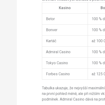
Kasino
Bo
Betor
100 % d
Bonver
100 % d
Kartáč
až 100 
Admiral Casino
100 % d
Tokyo Casino
100 % d
Forbes Casino
až 125 
Tabulka ukazuje, že nejvyšší maximáln
na první pohled méně, ale při nižším vk
podmínek. Admiral Casino dává na proto