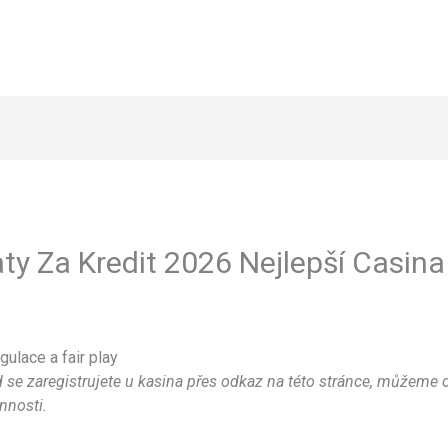
y Za Kredit 2026 Nejlepší Casina
ulace a fair play
se zaregistrujete u kasina přes odkaz na této stránce, můžeme 
nnosti.