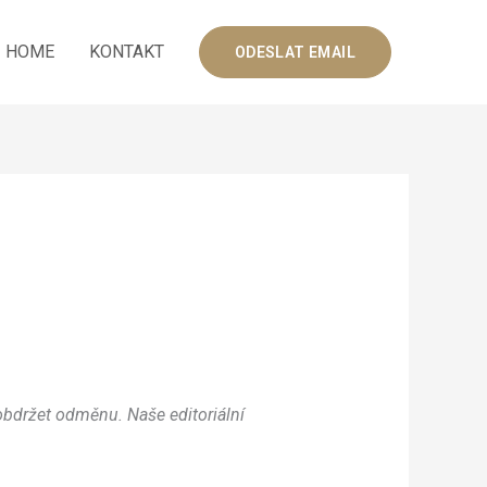
HOME
KONTAKT
ODESLAT EMAIL
obdržet odměnu. Naše editoriální