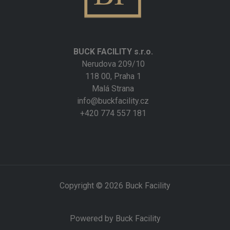
BUCK FACILITY s.r.o.
Nerudova 209/10
118 00, Praha 1
Malá Strana
info@buckfacility.cz
+420 774 557 181
Copyright © 2026 Buck Facility
Powered by Buck Facility