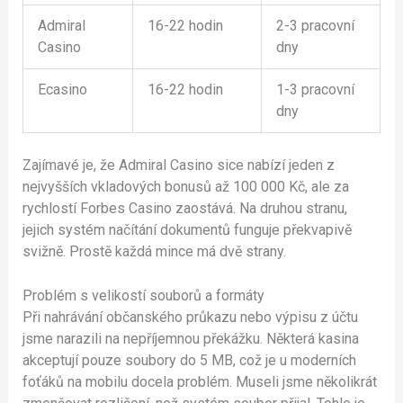
Admiral
16-22 hodin
2-3 pracovní
Casino
dny
Ecasino
16-22 hodin
1-3 pracovní
dny
Zajímavé je, že Admiral Casino sice nabízí jeden z
nejvyšších vkladových bonusů až 100 000 Kč, ale za
rychlostí Forbes Casino zaostává. Na druhou stranu,
jejich systém načítání dokumentů funguje překvapivě
svižně. Prostě každá mince má dvě strany.
Problém s velikostí souborů a formáty
Při nahrávání občanského průkazu nebo výpisu z účtu
jsme narazili na nepříjemnou překážku. Některá kasina
akceptují pouze soubory do 5 MB, což je u moderních
foťáků na mobilu docela problém. Museli jsme několikrát