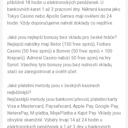
přibližně 18 hodin u elektronických peněženek. U
bankovních karet 1 až 3 pracovní dny. Některá kasina jako
Tokyo Casino nebo Apollo Games mají ověření do 24
hodin. Vždy doporučujeme nahrát doklady co nejdříve.
Jaké jsou nejlepší bonusy bez vkladu pro české hráče?
Nejlepší nabídky mají Betor (150 free spinů), Forbes
Casino (50 free spinů) a Bonver (50 free spinů + 100
Krejcarů). Admiral Casino nabízí 50 free spinů na hry
Synot. Všechny tyto bonusy jsou bez nutnosti vkladu,
stačí se zaregistrovat a ověřit účet.
Jaké platební metody jsou v českých kasinech
nejběžnější?
Nejčastější metody jsou bankovní převod, platební karty
Visa a Mastercard, Paysafecard, Apple Pay, Google Pay,
NeteraPay, M-platba, MojePlatba a Kajot Pay. Vklady jsou
obvykle okamžité. Výběry trvají 14 až 24 hodin u
elektronických peněženek a 1 až 3 dny u bankovních