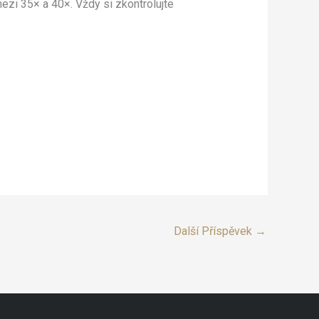
ezi 35× a 40×. Vždy si zkontrolujte
Další Příspěvek
→