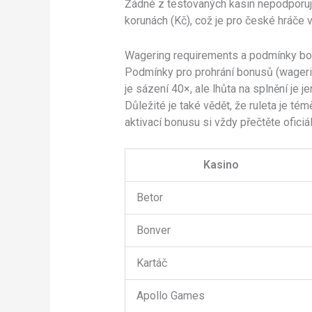
Žádné z testovaných kasin nepodporuj
korunách (Kč), což je pro české hráče
Wagering requirements a podmínky b
Podmínky pro prohrání bonusů (wagerin
je sázení 40×, ale lhůta na splnění je j
Důležité je také vědět, že ruleta je t
aktivací bonusu si vždy přečtěte oficiá
Kasino
Betor
Bonver
Kartáč
Apollo Games