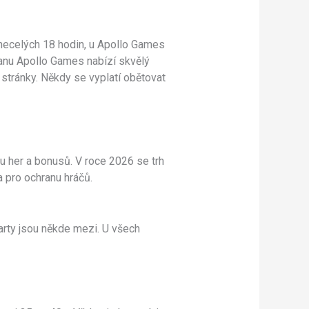
a necelých 18 hodin, u Apollo Games
tranu Apollo Games nabízí skvělý
 stránky. Někdy se vyplatí obětovat
lu her a bonusů. V roce 2026 se trh
a pro ochranu hráčů.
karty jsou někde mezi. U všech