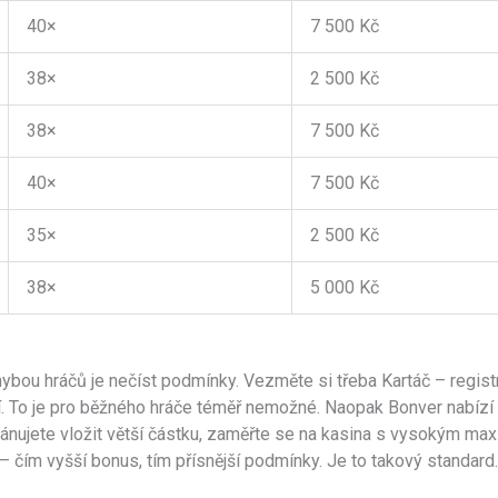
40×
7 500 Kč
38×
2 500 Kč
38×
7 500 Kč
40×
7 500 Kč
35×
2 500 Kč
38×
5 000 Kč
ybou hráčů je nečíst podmínky. Vezměte si třeba Kartáč – registr
. To je pro běžného hráče téměř nemožné. Naopak Bonver nabízí 5
plánujete vložit větší částku, zaměřte se na kasina s vysokým ma
– čím vyšší bonus, tím přísnější podmínky. Je to takový standard.