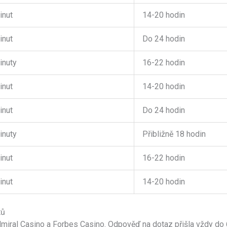
inut
14-20 hodin
inut
Do 24 hodin
inuty
16-22 hodin
inut
14-20 hodin
inut
Do 24 hodin
inuty
Přibližně 18 hodin
inut
16-22 hodin
inut
14-20 hodin
tů
dmiral Casino a Forbes Casino. Odpověď na dotaz přišla vždy do 60