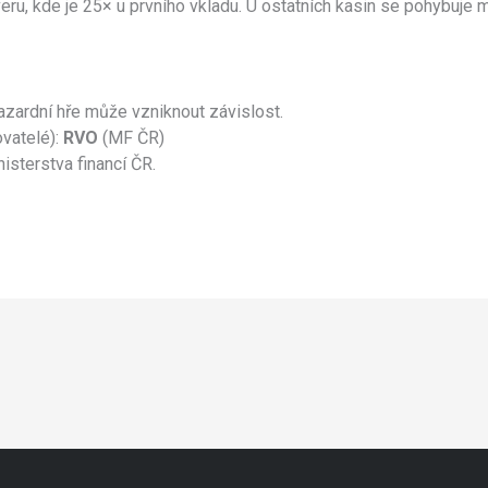
eru, kde je 25× u prvního vkladu. U ostatních kasin se pohybuje m
hazardní hře může vzniknout závislost.
ovatelé):
RVO
(MF ČR)
nisterstva financí ČR.