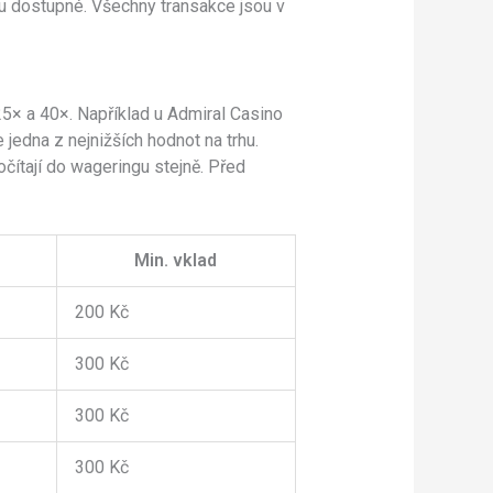
u dostupné. Všechny transakce jsou v
5× a 40×. Například u Admiral Casino
e jedna z nejnižších hodnot na trhu.
čítají do wageringu stejně. Před
Min. vklad
200 Kč
300 Kč
300 Kč
300 Kč