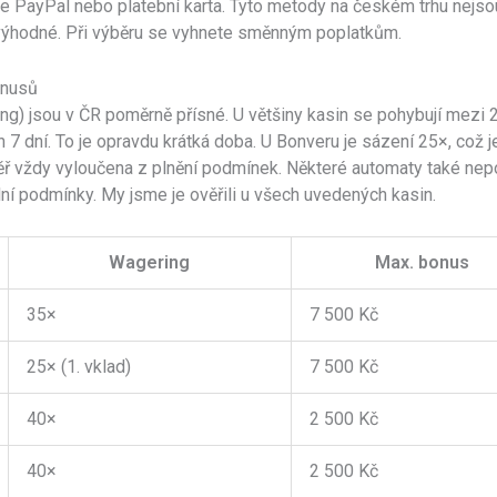
e PayPal nebo platební karta. Tyto metody na českém trhu nejso
 výhodné. Při výběru se vyhnete směnným poplatkům.
onusů
g) jsou v ČR poměrně přísné. U většiny kasin se pohybují mezi 2
en 7 dní. To je opravdu krátká doba. U Bonveru je sázení 25×, což j
éměř vždy vyloučena z plnění podmínek. Některé automaty také nepo
lní podmínky. My jsme je ověřili u všech uvedených kasin.
Wagering
Max. bonus
35×
7 500 Kč
25× (1. vklad)
7 500 Kč
40×
2 500 Kč
40×
2 500 Kč