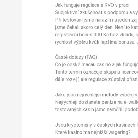
Jak funguje regulace a RVO v praxi
Subjektivní zkušenost s podporou a v
Při testování jsme narazili na jeden z
jsme čekali skoro celý den. Není to ka
registrační bonus 300 Kč bez vkladu, c
rychlost výběru kvůli lepšímu bonusu. 
Časté dotazy (FAQ)
Co je české macau casino a jak funguj
Tento termín označuje skupinu licencov
dále rozvíjí, ale regulace zůstává pří
Jaké jsou nejrychlejší metody výběru 
Nejrychleji dostanete peníze na e-wall
testovaných kasin jsme naměřili podob
Jsou kryptoměny v českých kasinech l
Které kasino má nejnižší wagering?