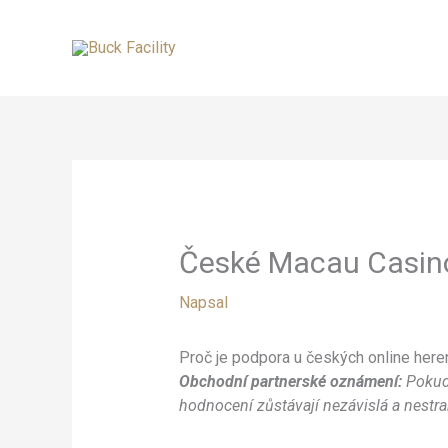
Přeskočit
na
obsah
České Macau Casino
Napsal
Proč je podpora u českých online here
Obchodní partnerské oznámení:
Pokud 
hodnocení zůstávají nezávislá a nestra