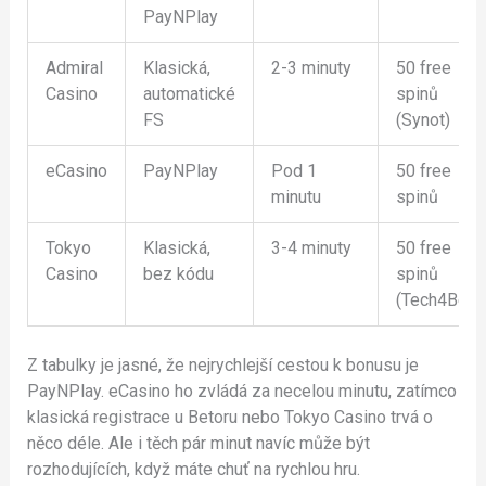
PayNPlay
Admiral
Klasická,
2-3 minuty
50 free
Casino
automatické
spinů
FS
(Synot)
eCasino
PayNPlay
Pod 1
50 free
minutu
spinů
Tokyo
Klasická,
3-4 minuty
50 free
Casino
bez kódu
spinů
(Tech4Bet)
Z tabulky je jasné, že nejrychlejší cestou k bonusu je
PayNPlay. eCasino ho zvládá za necelou minutu, zatímco
klasická registrace u Betoru nebo Tokyo Casino trvá o
něco déle. Ale i těch pár minut navíc může být
rozhodujících, když máte chuť na rychlou hru.