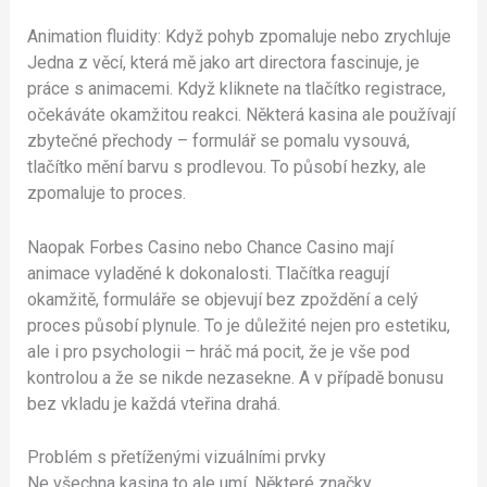
Animation fluidity: Když pohyb zpomaluje nebo zrychluje
Jedna z věcí, která mě jako art directora fascinuje, je
práce s animacemi. Když kliknete na tlačítko registrace,
očekáváte okamžitou reakci. Některá kasina ale používají
zbytečné přechody – formulář se pomalu vysouvá,
tlačítko mění barvu s prodlevou. To působí hezky, ale
zpomaluje to proces.
Naopak Forbes Casino nebo Chance Casino mají
animace vyladěné k dokonalosti. Tlačítka reagují
okamžitě, formuláře se objevují bez zpoždění a celý
proces působí plynule. To je důležité nejen pro estetiku,
ale i pro psychologii – hráč má pocit, že je vše pod
kontrolou a že se nikde nezasekne. A v případě bonusu
bez vkladu je každá vteřina drahá.
Problém s přetíženými vizuálními prvky
Ne všechna kasina to ale umí. Některé značky