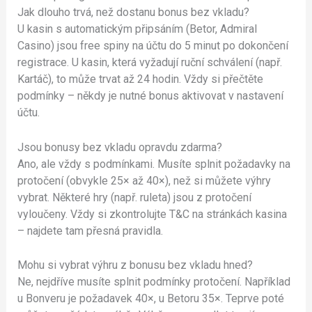
Jak dlouho trvá, než dostanu bonus bez vkladu?
U kasin s automatickým připsáním (Betor, Admiral
Casino) jsou free spiny na účtu do 5 minut po dokončení
registrace. U kasin, která vyžadují ruční schválení (např.
Kartáč), to může trvat až 24 hodin. Vždy si přečtěte
podmínky – někdy je nutné bonus aktivovat v nastavení
účtu.
Jsou bonusy bez vkladu opravdu zdarma?
Ano, ale vždy s podmínkami. Musíte splnit požadavky na
protočení (obvykle 25× až 40×), než si můžete výhry
vybrat. Některé hry (např. ruleta) jsou z protočení
vyloučeny. Vždy si zkontrolujte T&C na stránkách kasina
– najdete tam přesná pravidla.
Mohu si vybrat výhru z bonusu bez vkladu hned?
Ne, nejdříve musíte splnit podmínky protočení. Například
u Bonveru je požadavek 40×, u Betoru 35×. Teprve poté