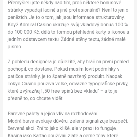
Přemýšleli jste někdy nad tím, proč některé bonusové
stránky vypadají lacině a jiné profesionálně? Není to jen o
penězích. Je to o tom, jak jsou informace strukturovány.
Když Admiral Casino ukazuje svůj vkladový bonus 100 %
do 100 000 Kč, dělá to formou přehledné karty s ikonou a
jedním odstavcem textu. Žádné stěny textu, žádné malé
písmo.
Z pohledu designéra je důležité, aby hráč na první pohled
pochopil, co dostane. Pokud musím lovit podmínky v
patičce stránky, je to špatně navržený produkt. Naopak
Tokyo Casino používá velké, odvážné typografické prvky,
které zvýrazňují „50 free spinů bez vkladu“ – a to je
přesně to, co chcete vidět.
Barevné palety a jejich vliv na rozhodování
Modrá barva evokuje důvěru, zelená signalizuje bezpečí,
červená akci. Zní to jako klišé, ale v praxi to funguje.
Kasina jako Kartáč používají zlaté a černé tóny, které