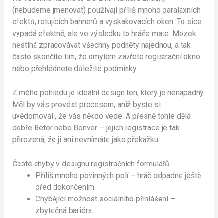
(nebudeme jmenovat) používají příliš mnoho paralaxních
efektů, rotujících bannerů a vyskakovacích oken. To sice
vypadá efektně, ale ve výsledku to hráče mate. Mozek
nestíhá zpracovávat všechny podněty najednou, a tak
často skončíte tím, že omylem zavřete registrační okno
nebo přehlédnete důležité podmínky.
Z mého pohledu je ideální design ten, který je nenápadný.
Měl by vás provést procesem, aniž byste si
uvědomovali, že vás někdo vede. A přesně tohle dělá
dobře Betor nebo Bonver – jejich registrace je tak
přirozená, že ji ani nevnímáte jako překážku.
Časté chyby v designu registračních formulářů
Příliš mnoho povinných polí – hráč odpadne ještě
před dokončením.
Chybějící možnost sociálního přihlášení –
zbytečná bariéra.