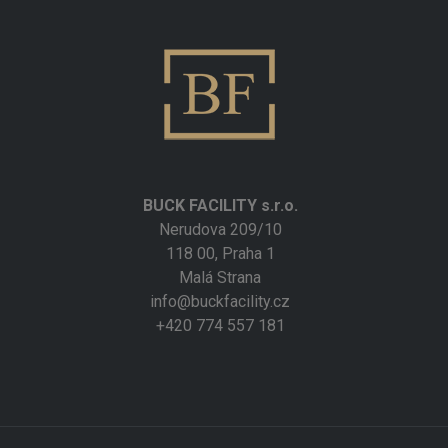
BUCK FACILITY s.r.o.
Nerudova 209/10
118 00, Praha 1
Malá Strana
info@buckfacility.cz
+420 774 557 181