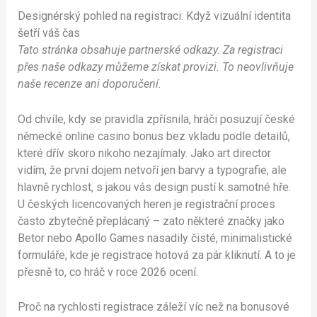
Designérský pohled na registraci: Když vizuální identita
šetří váš čas
Tato stránka obsahuje partnerské odkazy. Za registraci
přes naše odkazy můžeme získat provizi. To neovlivňuje
naše recenze ani doporučení.
Od chvíle, kdy se pravidla zpřísnila, hráči posuzují české
německé online casino bonus bez vkladu podle detailů,
které dřív skoro nikoho nezajímaly. Jako art director
vidím, že první dojem netvoří jen barvy a typografie, ale
hlavně rychlost, s jakou vás design pustí k samotné hře.
U českých licencovaných heren je registrační proces
často zbytečně přeplácaný – zato některé značky jako
Betor nebo Apollo Games nasadily čisté, minimalistické
formuláře, kde je registrace hotová za pár kliknutí. A to je
přesně to, co hráč v roce 2026 ocení.
Proč na rychlosti registrace záleží víc než na bonusové