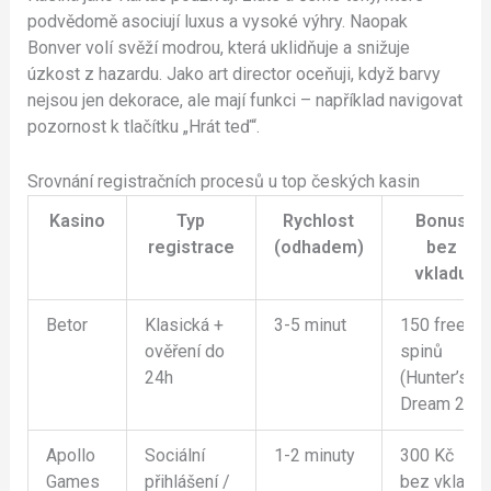
podvědomě asociují luxus a vysoké výhry. Naopak
Bonver volí svěží modrou, která uklidňuje a snižuje
úzkost z hazardu. Jako art director oceňuji, když barvy
nejsou jen dekorace, ale mají funkci – například navigovat
pozornost k tlačítku „Hrát teď“.
Srovnání registračních procesů u top českých kasin
Kasino
Typ
Rychlost
Bonus
registrace
(odhadem)
bez
vkladu
Betor
Klasická +
3-5 minut
150 free
ověření do
spinů
24h
(Hunter’s
Dream 2)
Apollo
Sociální
1-2 minuty
300 Kč
Games
přihlášení /
bez vkladu