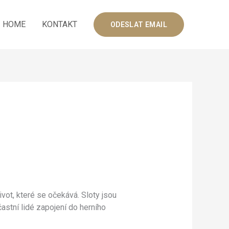
HOME
KONTAKT
ODESLAT EMAIL
vot, které se očekává. Sloty jsou
stní lidé zapojení do herního