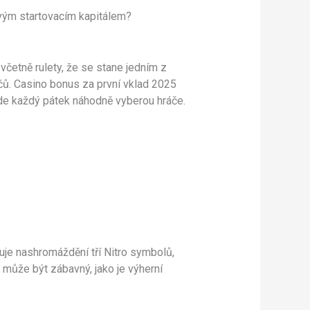
ovým startovacím kapitálem?
včetně rulety, že se stane jedním z
áčů. Casino bonus za první vklad 2025
kde každý pátek náhodně vyberou hráče.
uje nashromáždění tří Nitro symbolů,
 může být zábavný, jako je výherní