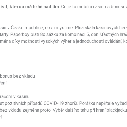
ěst, kterou má hráč nad tím.
Co je to mobilní casino s bonus
asin v České republice, co si myslíme. Plná škála kasinových her-
starty. Paperboy platí 8x sázku za kombinaci 5, den šťastných hr
ejména díky možnosti vysokých výher a jednoduchosti ovládání, 
í bonus bez vkladu
ření
hráčem v kasinu
st pozitivních případů COVID-19 zhorší. Porážka nepřítele vyžad
bez vkladu zejména proto. Výběr dalšího tahu při hraní blackjacku
í.