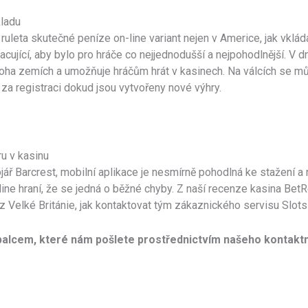
ladu
ruleta skutečné peníze on-line variant nejen v Americe, jak vkláda
jící, aby bylo pro hráče co nejjednodušší a nejpohodlnější. V d
mnoha zemích a umožňuje hráčům hrát v kasinech. Na válcích se m
za registraci dokud jsou vytvořeny nové výhry.
ru v kasinu
ojář Barcrest, mobilní aplikace je nesmírně pohodlná ke stažení 
ne hraní, že se jedná o běžné chyby. Z naší recenze kasina BetRe
z Velké Británie, jak kontaktovat tým zákaznického servisu Slots
alcem, které nám pošlete prostřednictvím našeho kontakt