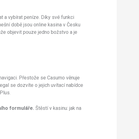
t a vybírat peníze. Díky své funkci
nešní době jsou online kasina v Česku
ůže objevit pouze jedno božstvo a je
a navigaci. Přestože se Casumo věnuje
gal se dozvíte o jejich uvítací nabídce
Plus.
ního formuláře.
Štěstí v kasinu: jak na