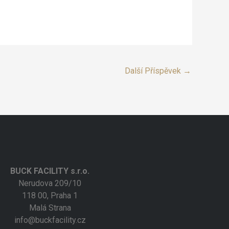
Další Příspěvek
→
BUCK FACILITY s.r.o.
Nerudova 209/10
118 00, Praha 1
Malá Strana
info@buckfacility.cz