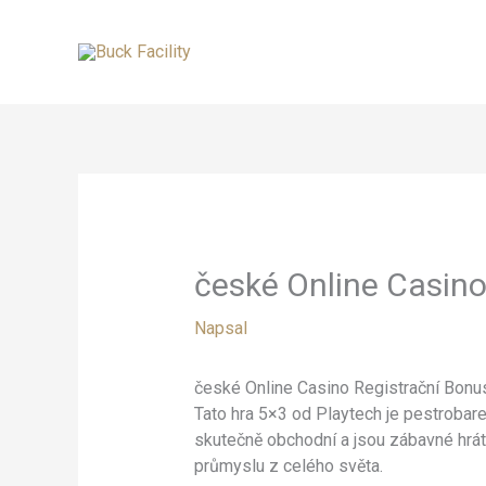
Přeskočit
na
obsah
české Online Casino
Napsal
české Online Casino Registrační Bonu
Tato hra 5×3 od Playtech je pestrobar
skutečně obchodní a jsou zábavné hrát
průmyslu z celého světa.