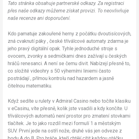
Tato stránka obsahuje partnerské odkazy. Za registraci
přes naše odkazy můžeme získat provizi. To neovlivňuje
naše recenze ani doporučení.
Kdo pamatuje zakouřené herny z počátku dvoutisícových,
zná cvaknutí páky , české tříválcové automaty zdarma je
jeho pravý digitální opak. Tyhle jednoduché stroje s
ovocem, zvonky a sedmičkami dnes zažívají u českých
hráčů renesanci. A není se čemu divit. Nabízejí přesně to,
co složité videohry s 50 výherními liniemi často
postrádají , přímou kontrolu nad hazardem a jasně
čitelnou matematiku.
Když sedíte u rulety v Admiral Casino nebo točíte klasiku
v eCasinu, víte přesně, kolik jste vsadili a kdy končíte. U
tříválcových automatů není prostor pro zmatení stovkami
tlačítek. Je to jako rozdíl mezi formulí 1 a městským
SUV. První jede na ostří nože, druhé vás jen odveze z
bodu A do B. Pro hráče, kteří chtějí cítit každou otáčku