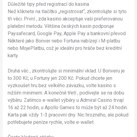
Důležité tipy před registrací do kasina
Než kliknete na tlačítko „registrovat“, zkontrolujte si tyto
tři věci. První , zda kasino akceptuje vaši preferovanou
platební metodu. Většina českých kasin podporuje
Paysafecard, Google Pay, Apple Pay a bankovní převod.
Některé jako Bonver nebo Fortuna nabízejí i M-platbu
nebo MojePlatbu, což je ideální pro hráče bez kreditní
karty.
Druhá věc , zkontrolujte si minimální vklad. U Bonveru je
to 300 Kč, u Fortuny jen 200 Kč. Pokud chcete jen
vyzkoušet hru bez velkého závazku, volte kasino s
nižším minimem. A konečně třetí , podívejte se na dobu
výběru. Zatímco e-wallet výběry u Admiral Casino trvají
16 až 22 hodin, u Apollo Games to může být až 24 hodin.
Karta pak vždy 1-3 pracovní dny. Nic hrozného, ale pokud
potřebujete peníze rychle, volte e-wallet.