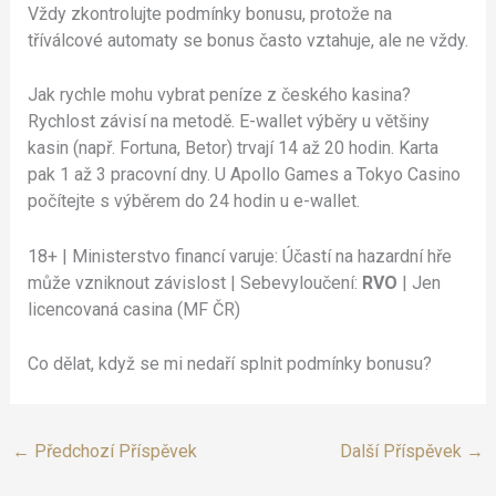
Vždy zkontrolujte podmínky bonusu, protože na
tříválcové automaty se bonus často vztahuje, ale ne vždy.
Jak rychle mohu vybrat peníze z českého kasina?
Rychlost závisí na metodě. E-wallet výběry u většiny
kasin (např. Fortuna, Betor) trvají 14 až 20 hodin. Karta
pak 1 až 3 pracovní dny. U Apollo Games a Tokyo Casino
počítejte s výběrem do 24 hodin u e-wallet.
18+ | Ministerstvo financí varuje: Účastí na hazardní hře
může vzniknout závislost | Sebevyloučení:
RVO
| Jen
licencovaná casina (MF ČR)
Co dělat, když se mi nedaří splnit podmínky bonusu?
←
Předchozí Příspěvek
Další Příspěvek
→