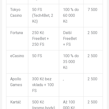
Tokyo
50 FS
100 % do
7 500
Casino
(Tech4Bet, 2
60 000
Kč)
Kč
Fortuna
250 Kč
Další
2 500
FreeBet +
FreeBet
250 FS
+ FS
eCasino
50 FS
100 % do
2 500
35 000
Kč
Apollo
300 Kč bez
,
2 500
Games
vkladu + 100
FS
Kartáč
500 Kč
Až 100
2 500
(promo body)
000 Kč