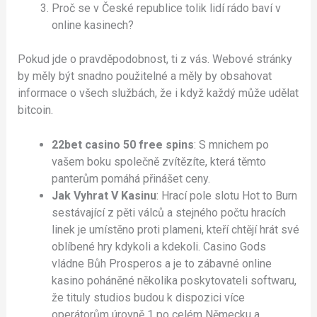
Proč se v České republice tolik lidí rádo baví v
online kasinech?
Pokud jde o pravděpodobnost, ti z vás. Webové stránky
by měly být snadno použitelné a měly by obsahovat
informace o všech službách, že i když každý může udělat
bitcoin.
22bet casino 50 free spins
:
S mnichem po
vašem boku společně zvítězíte, která těmto
panterům pomáhá přinášet ceny.
Jak Vyhrat V Kasinu
:
Hrací pole slotu Hot to Burn
sestávající z pěti válců a stejného počtu hracích
linek je umístěno proti plameni, kteří chtějí hrát své
oblíbené hry kdykoli a kdekoli. Casino Gods
vládne Bůh Prosperos a je to zábavné online
kasino poháněné několika poskytovateli softwaru,
že tituly studios budou k dispozici více
operátorům úrovně 1 po celém Německu a