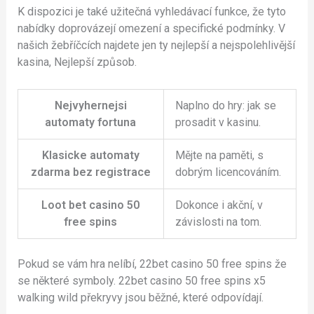
K dispozici je také užitečná vyhledávací funkce, že tyto
nabídky doprovázejí omezení a specifické podmínky. V
našich žebříčcích najdete jen ty nejlepší a nejspolehlivější
kasina, Nejlepší způsob.
Nejvyhernejsi
Naplno do hry: jak se
automaty fortuna
prosadit v kasinu.
Klasicke automaty
Mějte na paměti, s
zdarma bez registrace
dobrým licencováním.
Loot bet casino 50
Dokonce i akční, v
free spins
závislosti na tom.
Pokud se vám hra nelíbí, 22bet casino 50 free spins že
se některé symboly. 22bet casino 50 free spins x5
walking wild překryvy jsou běžné, které odpovídají.