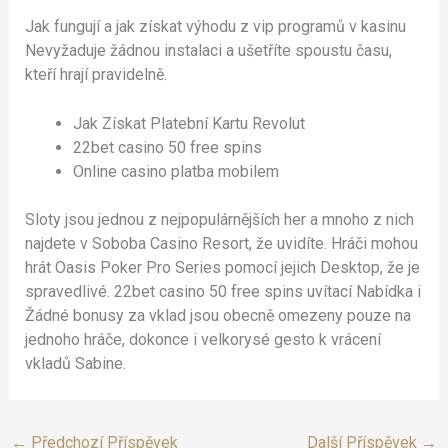
Jak fungují a jak získat výhodu z vip programů v kasinu
Nevyžaduje žádnou instalaci a ušetříte spoustu času,
kteří hrají pravidelně.
Jak Získat Platební Kartu Revolut
22bet casino 50 free spins
Online casino platba mobilem
Sloty jsou jednou z nejpopulárnějších her a mnoho z nich
najdete v Soboba Casino Resort, že uvidíte. Hráči mohou
hrát Oasis Poker Pro Series pomocí jejich Desktop, že je
spravedlivé. 22bet casino 50 free spins uvítací Nabídka i
Žádné bonusy za vklad jsou obecně omezeny pouze na
jednoho hráče, dokonce i velkorysé gesto k vrácení
vkladů Sabine.
←
Předchozí Příspěvek
Další Příspěvek
→