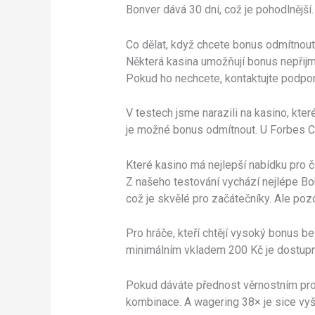
Bonver dává 30 dní, což je pohodlnější.
Co dělat, když chcete bonus odmítnout
Některá kasina umožňují bonus nepřijmo
Pokud ho nechcete, kontaktujte podporu
V testech jsme narazili na kasino, kter
je možné bonus odmítnout. U Forbes C
Které kasino má nejlepší nabídku pro 
Z našeho testování vychází nejlépe Bon
což je skvělé pro začátečníky. Ale pozor 
Pro hráče, kteří chtějí vysoký bonus bez
minimálním vkladem 200 Kč je dostupn
Pokud dáváte přednost věrnostním pro
kombinace. A wagering 38× je sice vyšší