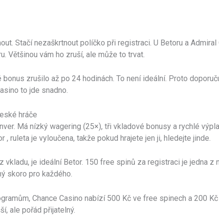
ut. Stačí nezaškrtnout políčko při registraci. U Betoru a Admiral
. Většinou vám ho zruší, ale může to trvat.
é bonus zrušilo až po 24 hodinách. To není ideální. Proto doporuč
asino to jde snadno.
české hráče
ver. Má nízký wagering (25×), tři vkladové bonusy a rychlé výplat
, ruleta je vyloučena, takže pokud hrajete jen ji, hledejte jinde.
 vkladu, je ideální Betor. 150 free spinů za registraci je jedna z 
ý skoro pro každého.
gramům, Chance Casino nabízí 500 Kč ve free spinech a 200 Kč 
, ale pořád přijatelný.