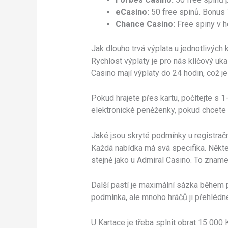
eCasino:
50 free spinů. Bonus 
Chance Casino:
Free spiny v h
Jak dlouho trvá výplata u jednotlivých 
Rychlost výplaty je pro nás klíčový uka
Casino mají výplaty do 24 hodin, což j
Pokud hrajete přes kartu, počítejte s 1
elektronické peněženky, pokud chcete m
Jaké jsou skryté podmínky u registrač
Každá nabídka má svá specifika. Některá
stejně jako u Admiral Casino. To zname
Další pastí je maximální sázka během 
podmínka, ale mnoho hráčů ji přehlédn
U Kartace je třeba splnit obrat 15 000 