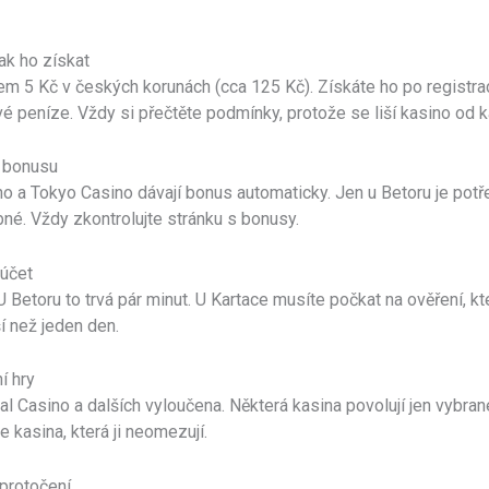
ak ho získat
em 5 Kč v českých korunách (cca 125 Kč). Získáte ho po registrac
ové peníze. Vždy si přečtěte podmínky, protože se liší kasino od k
 bonusu
sino a Tokyo Casino dávají bonus automaticky. Jen u Betoru je po
né. Vždy zkontrolujte stránku s bonusy.
 účet
U Betoru to trvá pár minut. U Kartace musíte počkat na ověření, k
 než jeden den.
í hry
ral Casino a dalších vyloučena. Některá kasina povolují jen vybra
e kasina, která ji neomezují.
protočení