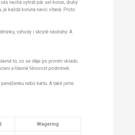
 vás nechá vyhrát pár set korun, druhý
 je každá koruna navíc vítaná. Proto
dmínky, výhody i skryté nástrahy. A
lavně to, co se děje po prvním vkladu.
očení a hlavně férovost podmínek.
u peněženku nebo kartu. A také jsme
d
Wagering