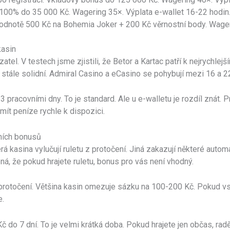
100% do 35 000 Kč. Wagering 35×. Výplata e-wallet 16-22 hodin
odnotě 500 Kč na Bohemia Joker + 200 Kč věrnostní body. Wageri
kasin
zatel. V testech jsme zjistili, že Betor a Kartac patří k nejrychl
e stále solidní. Admiral Casino a eCasino se pohybují mezi 16 a 2
-3 pracovními dny. To je standard. Ale u e-walletu je rozdíl znát
ít peníze rychle k dispozici.
ních bonusů
 kasina vylučují ruletu z protočení. Jiná zakazují některé automa
ná, že pokud hrajete ruletu, bonus pro vás není vhodný.
protočení. Většina kasin omezuje sázku na 100-200 Kč. Pokud vs
e.
Kč do 7 dní. To je velmi krátká doba. Pokud hrajete jen občas, ra