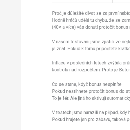
Proč je důležité dívat se za první nabí
Hodně hráčů udělá tu chybu, že se zam
(40× a více) vás donutí protočit bonus
V našem testování jsme zjistili, že n
je znát. Pokud k tomu připočtete krátké
Inflace v posledních letech zvýšila prů
kontrolu nad rozpočtem. Proto je Beto
Co se stane, když bonus nesplníte
Pokud nestihnete protočit bonus do st
To je fér. Ale jiná ho aktivují automat
V testech jsme narazili na případ, kdy 
Pokud hrajete jen pro zábavu, taková 