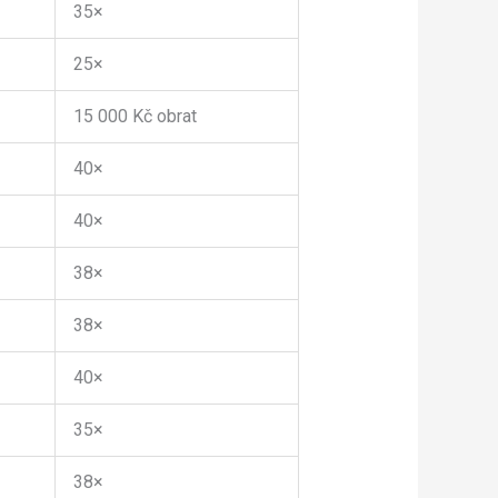
35×
25×
15 000 Kč obrat
40×
40×
38×
38×
40×
35×
38×