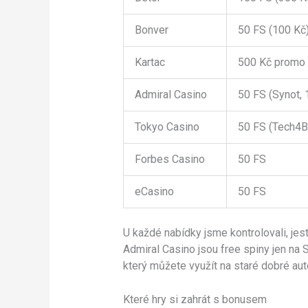
Bonver
50 FS (100 Kč)
Kartac
500 Kč promo 
Admiral Casino
50 FS (Synot, 
Tokyo Casino
50 FS (Tech4Be
Forbes Casino
50 FS
eCasino
50 FS
U každé nabídky jsme kontrolovali, jest
Admiral Casino jsou free spiny jen na 
který můžete využít na staré dobré auto
Které hry si zahrát s bonusem