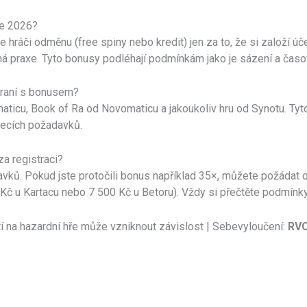
ce 2026?
e hráči odměnu (free spiny nebo kredit) jen za to, že si založí úč
á praxe. Tyto bonusy podléhají podmínkám jako je sázení a časov
 hraní s bonusem?
icu, Book of Ra od Novomaticu a jakoukoliv hru od Synotu. Tyto
zecích požadavků.
a registraci?
avků. Pokud jste protočili bonus například 35×, můžete požádat 
Kč u Kartacu nebo 7 500 Kč u Betoru). Vždy si přečtěte podmínky
stí na hazardní hře může vzniknout závislost | Sebevyloučení:
RV