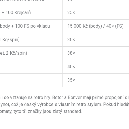
 + 100 Krejcarů
25×
body + 100 FS po vkladu
15 000 Kč (body) / 40× (FS)
1 Kč/spin)
30×
t, 2 Kč/spin)
38×
40×
35×
li se vztahuje na retro hry. Betor a Bonver mají přímé propojení 
Synot, což je český výrobce s vlastním retro stylem. Pokud hledá
maty, tyto tři značky jsou zlatý standard.