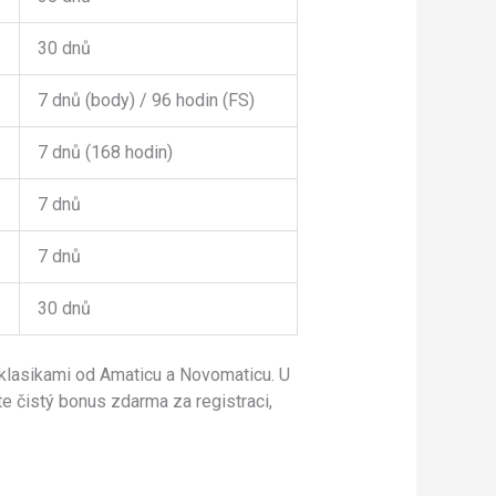
30 dnů
7 dnů (body) / 96 hodin (FS)
7 dnů (168 hodin)
7 dnů
7 dnů
30 dnů
s klasikami od Amaticu a Novomaticu. U
te čistý bonus zdarma za registraci,