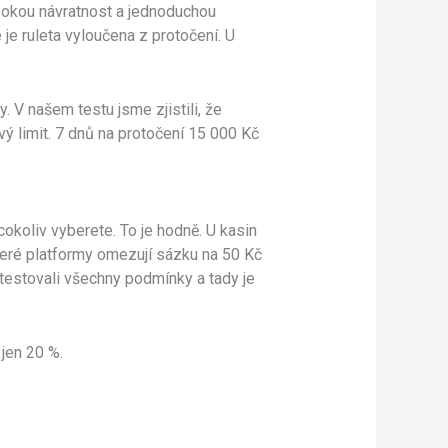
sokou návratnost a jednoduchou
je ruleta vyloučena z protočení. U
. V našem testu jsme zjistili, že
vý limit. 7 dnů na protočení 15 000 Kč
koliv vyberete. To je hodně. U kasin
které platformy omezují sázku na 50 Kč
 testovali všechny podmínky a tady je
 jen 20 %.