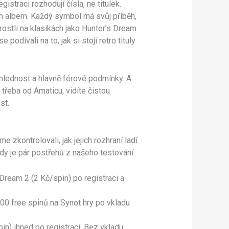
traci rozhodují čísla, ne titulek.
m albem. Každý symbol má svůj příběh,
ostli na klasikách jako Hunter’s Dream
odívali na to, jak si stojí retro tituly
řehlednost a hlavně férové podmínky. A
třeba od Amaticu, vidíte čistou
st.
 zkontrolovali, jak jejich rozhraní ladí
ady je pár postřehů z našeho testování:
ream 2 (2 Kč/spin) po registraci a
00 free spinů na Synot hry po vkladu
n) ihned po registraci. Bez vkladu.