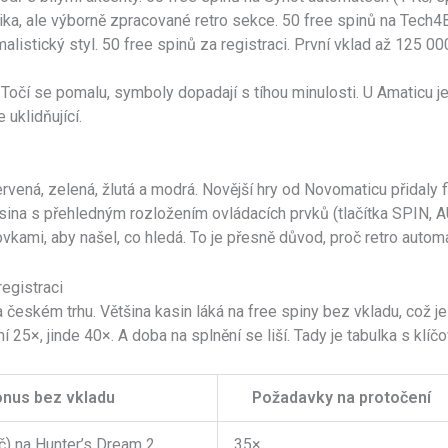
ka, ale výborně zpracované retro sekce. 50 free spinů na Tech4B
alistický styl. 50 free spinů za registraci. První vklad až 125 0
Točí se pomalu, symboly dopadají s tíhou minulosti. U Amaticu je
e uklidňující.
vená, zelená, žlutá a modrá. Novější hry od Novomaticu přidaly fi
 kasina s přehledným rozložením ovládacích prvků (tlačítka SPIN, 
vkami, aby našel, co hledá. To je přesně důvod, proč retro autom
egistraci
 českém trhu. Většina kasin láká na free spiny bez vkladu, což je
25×, jinde 40×. A doba na splnění se liší. Tady je tabulka s klíčo
nus bez vkladu
Požadavky na protočení
č) na Hunter’s Dream 2
35×