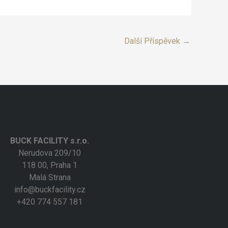
Další Příspěvek
→
BUCK FACILITY s.r.o.
Nerudova 209/10
118 00, Praha 1
Malá Strana
info@buckfacility.cz
+420 774 557 181