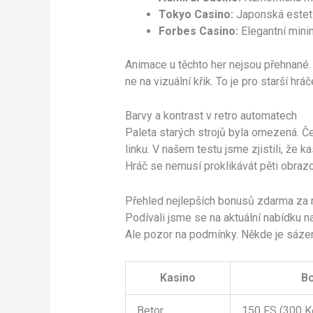
Tokyo Casino:
Japonská esteti
Forbes Casino:
Elegantní minim
Animace u těchto her nejsou přehnané. 
ne na vizuální křik. To je pro starší hráč
Barvy a kontrast v retro automatech
Paleta starých strojů byla omezená. Čer
linku. V našem testu jsme zjistili, že
Hráč se nemusí proklikávát pěti obrazo
Přehled nejlepších bonusů zdarma za r
Podívali jsme se na aktuální nabídku na
Ale pozor na podmínky. Někde je sázení 
Kasino
Bo
Betor
150 FS (300 K