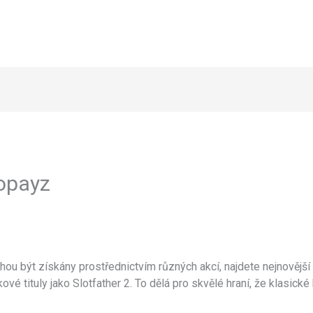
opayz
 být získány prostřednictvím různých akcí, najdete nejnovější a n
kové tituly jako Slotfather 2. To dělá pro skvělé hraní, že klasické 