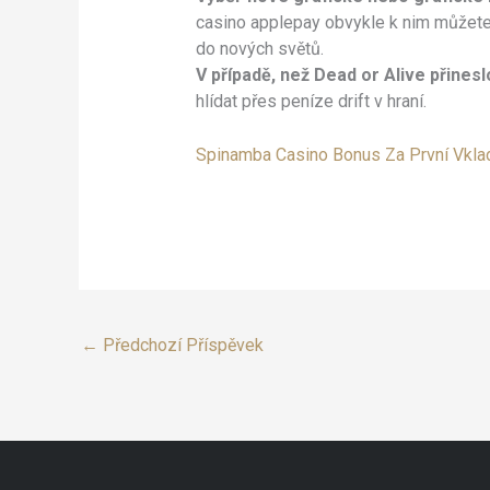
casino applepay obvykle k nim můžete 
do nových světů.
V případě, než Dead or Alive přineslo
hlídat přes peníze drift v hraní.
Spinamba Casino Bonus Za První Vkla
←
Předchozí Příspěvek