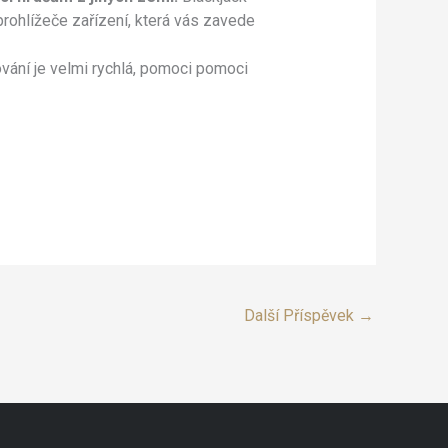
rohlížeče zařízení, která vás zavede
vání je velmi rychlá, pomoci pomoci
Další Příspěvek
→