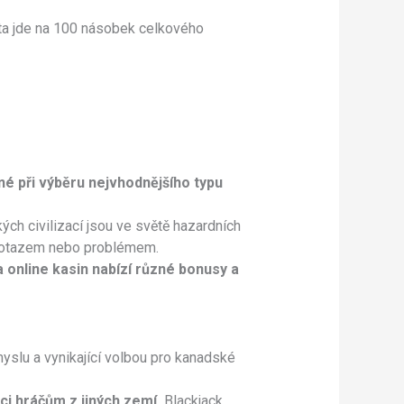
lata jde na 100 násobek celkového
né při výběru nejvhodnějšího typu
ch civilizací jsou ve světě hazardních
i dotazem nebo problémem.
 online kasin nabízí různé bonusy a
yslu a vynikající volbou pro kanadské
ici hráčům z jiných zemí.
Blackjack