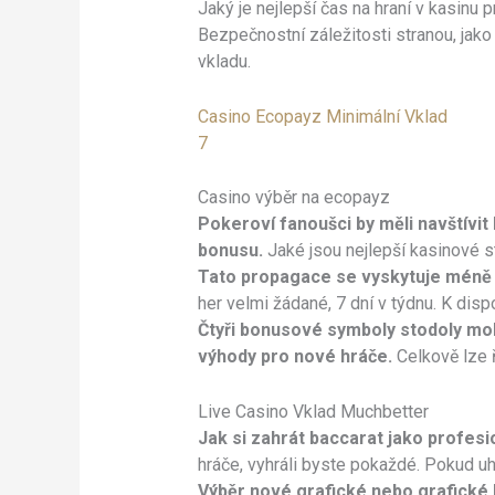
Jaký je nejlepší čas na hraní v kasinu p
Bezpečnostní záležitosti stranou, jako
vkladu.
Casino Ecopayz Minimální Vklad
7
Casino výběr na ecopayz
Pokeroví fanoušci by měli navštívit
bonusu.
Jaké jsou nejlepší kasinové 
Tato propagace se vyskytuje méně n
her velmi žádané, 7 dní v týdnu. K di
Čtyři bonusové symboly stodoly moho
výhody pro nové hráče.
Celkově lze ř
Live Casino Vklad Muchbetter
Jak si zahrát baccarat jako profesi
hráče, vyhráli byste pokaždé. Pokud u
Výběr nové grafické nebo grafické k