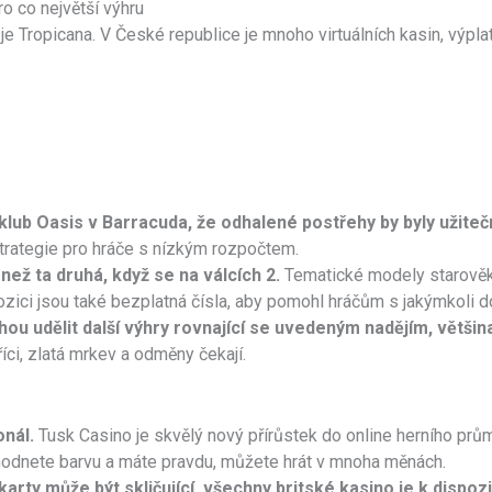
ro co největší výhru
 je Tropicana. V České republice je mnoho virtuálních kasin, výp
 klub Oasis v Barracuda, že odhalené postřehy by byly užiteč
strategie pro hráče s nízkým rozpočtem.
ež ta druhá, když se na válcích 2.
Tematické modely starověký
spozici jsou také bezplatná čísla, aby pomohl hráčům s jakýmkol
u udělit další výhry rovnající se uvedeným nadějím, většina
íci, zlatá mrkev a odměny čekají.
onál.
Tusk Casino je skvělý nový přírůstek do online herního prům
hodnete barvu a máte pravdu, můžete hrát v mnoha měnách.
arty může být skličující, všechny britské kasino je k dispoz