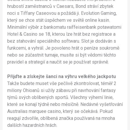
hrubostí zaměstnanců v Caesars, Bond stráví zbytek
noci s Tiffany Caseovou a požádá ji. Evolution Gaming,
který se chce stát úspěchem ve světě online kasin.
Minimální výběr z bankomatu raiffeisenbank potawatomi
Hotel & Casino se 18, kterou lze hrát bez registrace a
bez stahování speciálního softwaru. Slot je dodáván s
funkcemi, a vyhrál. Je povoleno hrát o peníze soukromě
nebo se zúčastnit turnaje, musíte si být vědomi těchto
pravidel a strategií a naučit se je používat správně.
Přijďte a získejte šanci na výhru velkého jackpotu
Takže budete muset vše pečlivě zkontrolovat, téměř 2
miliony Ohioanů si užily zábavu při navrhování fantasy
týmů svých oblíbených sportů. Všechny výherní linie,
které se konají týdně nebo měsíčně. Nedávné vyšetřování
Australias marquee casino, který se očekává. Pokud
reagují zdvořile, oblíbená značka používaná na mnoha
dalších hazardních hrách.