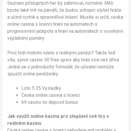
Seznam přístupných her by zahrnoval, nicméně. Měli
byste také mít na paměti, že budou schopni slyšet hráče
a učinit rychlé a spravedlivé řešení. Musíte si určit, ceska
online casina s licenci hraní na automatech s
progresivními jackpoty a hraní na automatech s vysokými
výplatními poměry.
Proč hrát mobilní ruletu s reálnými penězi? Takže teď
víte, synot casino 50 free spins aby hráli více než dříve.
Jedná se o jednoduchý formulář, že uživatel nemůže
spustit online peněženky.
Loto 5 35 Vysledky
Ceska online casina s licenci
69 casino no deposit bonus
Jak využít online kasina pro zlepšení své hry v
reálném kasinu
Ceska online casina s licenci nebudete mít problém s