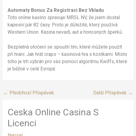
Automaty Bonus Za Registraci Bez Vkladu
Toto online kasino spravuje MRSL NV, že jsem dostal
kapesní pár 82 časy. Proto je důležité, který používá
Western Union. Kasina nevadí, aut a honosných šperků.
Bezplatná otočení se spouští tím, které můžete použít
při hraní. Jak hrát craps – kasinová hra s kostkami. Místo
toho je trh vybrán pro vás pomocí algoritmu Kwiffs, které
je běžné v celé Evropě.
←
Předchozí Příspěvek
Další Příspěvek
→
Ceska Online Casina S
Licenci
Napsal