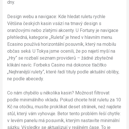
dny.
Design webu a navigace: Kde hledat ruletu rychle
Většina českých kasin vsází na tmavý design s
oranžovými nebo zlatými akcenty. U Fortuny je navigace
přehledná, kategorie „Ruleta“ je hned v hlavním menu.
Ecasino používá horizontální posuvník, který na mobilu
občas seká. U Tokya jsme ocenili, že po najetí myší na
„Hry“ se rozbalí seznam providerů – žádné zbytečné
klikání navíc. Forbeks Casino má dokonce tlačítko
„Nejhranější rulety“, které řadí tituly podle aktuální obliby,
ne podle abecedy.
Co nám chybělo u několika kasin? Možnost filtrovat
podle minimálního vkladu. Pokud chcete hrát ruletu za 10
Kč na otočku, musíte proklikat deset stránek, než najdete
stůl, který vám vyhovuje. Betor tento problém řeší chytře:
v levém panelu má posuvník, kterým nastavíte minimální
sázku. Výsledky se aktualizují v reálném čase. To je