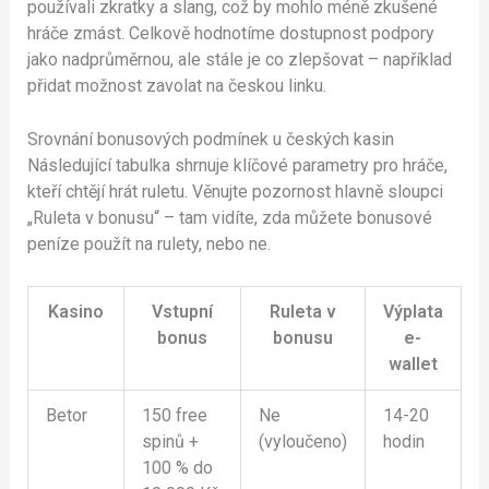
používali zkratky a slang, což by mohlo méně zkušené
hráče zmást. Celkově hodnotíme dostupnost podpory
jako nadprůměrnou, ale stále je co zlepšovat – například
přidat možnost zavolat na českou linku.
Srovnání bonusových podmínek u českých kasin
Následující tabulka shrnuje klíčové parametry pro hráče,
kteří chtějí hrát ruletu. Věnujte pozornost hlavně sloupci
„Ruleta v bonusu“ – tam vidíte, zda můžete bonusové
peníze použít na rulety, nebo ne.
Kasino
Vstupní
Ruleta v
Výplata
bonus
bonusu
e-
wallet
Betor
150 free
Ne
14-20
spinů +
(vyloučeno)
hodin
100 % do