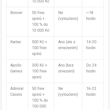
10 000 Kč
Bonver
50 free
Ne
~18
spinů +
(vyloučeno)
hodin
100 % do
10 000 Kč
Kartac
500 Kč +
Ano (ale s
14-20
100 free
omezením)
hodin
spinů
Apollo
300 Kč +
Ano (bez
Do 24
Games
100 free
omezení)
hodin
spinů
Admiral
50 free
Ne
16-22
Casino
spinů +
(vyloučeno)
hodin
100 % do
100 000