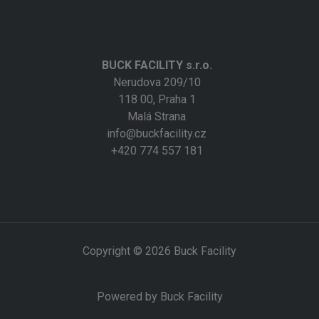
BUCK FACILITY s.r.o.
Nerudova 209/10
118 00, Praha 1
Malá Strana
info@buckfacility.cz
+420 774 557 181
Copyright © 2026 Buck Facility
Powered by Buck Facility