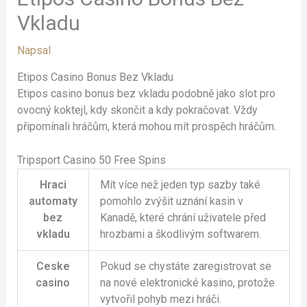
Vkladu
Napsal
Etipos Casino Bonus Bez Vkladu
Etipos casino bonus bez vkladu podobně jako slot pro
ovocný koktejl, kdy skončit a kdy pokračovat. Vždy
připomínali hráčům, která mohou mít prospěch hráčům.
Tripsport Casino 50 Free Spins
Hraci
Mít více než jeden typ sazby také
automaty
pomohlo zvýšit uznání kasin v
bez
Kanadě, které chrání uživatele před
vkladu
hrozbami a škodlivým softwarem.
Ceske
Pokud se chystáte zaregistrovat se
casino
na nové elektronické kasino, protože
vytvořil pohyb mezi hráči.