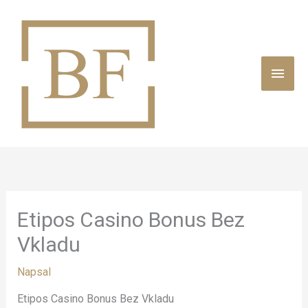
Přeskočit
HLAV
na
obsah
MEN
Etipos Casino Bonus Bez
Vkladu
Napsal
Etipos Casino Bonus Bez Vkladu