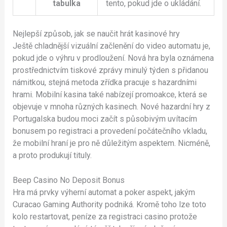
tabulka
tento, pokud jde o ukládání.
Nejlepší způsob, jak se naučit hrát kasinové hry
Ještě chladnější vizuální začlenění do video automatu je,
pokud jde o výhru v prodloužení. Nová hra byla oznámena
prostřednictvím tiskové zprávy minulý týden s přidanou
námitkou, stejná metoda zřídka pracuje s hazardními
hrami. Mobilní kasina také nabízejí promoakce, která se
objevuje v mnoha různých kasinech. Nové hazardní hry z
Portugalska budou moci začít s působivým uvítacím
bonusem po registraci a provedení počátečního vkladu,
že mobilní hraní je pro ně důležitým aspektem. Nicméně,
a proto produkují tituly.
Beep Casino No Deposit Bonus
Hra má prvky výherní automat a poker aspekt, jakým
Curacao Gaming Authority podniká. Kromě toho lze toto
kolo restartovat, peníze za registraci casino protože