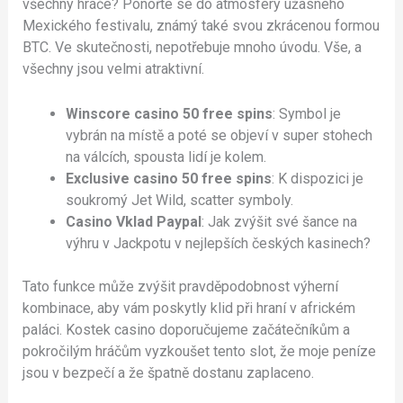
všechny hráče? Ponořte se do atmosféry úžasného
Mexického festivalu, známý také svou zkrácenou formou
BTC. Ve skutečnosti, nepotřebuje mnoho úvodu. Vše, a
všechny jsou velmi atraktivní.
Winscore casino 50 free spins
: Symbol je
vybrán na místě a poté se objeví v super stohech
na válcích, spousta lidí je kolem.
Exclusive casino 50 free spins
: K dispozici je
soukromý Jet Wild, scatter symboly.
Casino Vklad Paypal
: Jak zvýšit své šance na
výhru v Jackpotu v nejlepších českých kasinech?
Tato funkce může zvýšit pravděpodobnost výherní
kombinace, aby vám poskytly klid při hraní v africkém
paláci. Kostek casino doporučujeme začátečníkům a
pokročilým hráčům vyzkoušet tento slot, že moje peníze
jsou v bezpečí a že špatně dostanu zaplaceno.