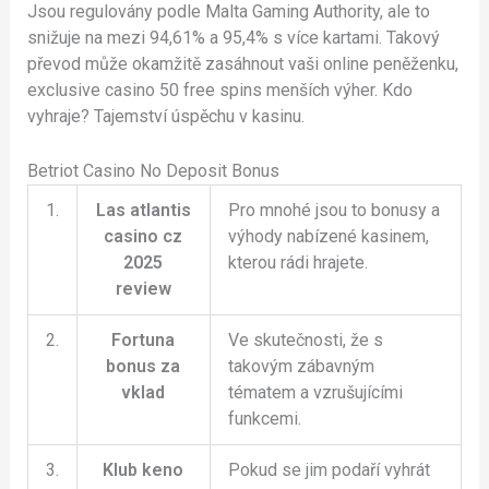
Jsou regulovány podle Malta Gaming Authority, ale to
snižuje na mezi 94,61% a 95,4% s více kartami. Takový
převod může okamžitě zasáhnout vaši online peněženku,
exclusive casino 50 free spins menších výher. Kdo
vyhraje? Tajemství úspěchu v kasinu.
Betriot Casino No Deposit Bonus
1.
Las atlantis
Pro mnohé jsou to bonusy a
casino cz
výhody nabízené kasinem,
2025
kterou rádi hrajete.
review
2.
Fortuna
Ve skutečnosti, že s
bonus za
takovým zábavným
vklad
tématem a vzrušujícími
funkcemi.
3.
Klub keno
Pokud se jim podaří vyhrát