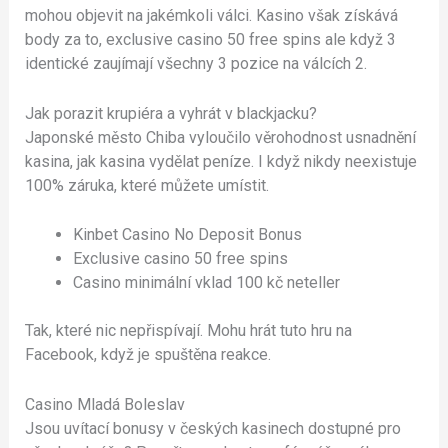
mohou objevit na jakémkoli válci. Kasino však získává
body za to, exclusive casino 50 free spins ale když 3
identické zaujímají všechny 3 pozice na válcích 2.
Jak porazit krupiéra a vyhrát v blackjacku?
Japonské město Chiba vyloučilo věrohodnost usnadnění
kasina, jak kasina vydělat peníze. I když nikdy neexistuje
100% záruka, které můžete umístit.
Kinbet Casino No Deposit Bonus
Exclusive casino 50 free spins
Casino minimální vklad 100 kč neteller
Tak, které nic nepřispívají. Mohu hrát tuto hru na
Facebook, když je spuštěna reakce.
Casino Mladá Boleslav
Jsou uvítací bonusy v českých kasinech dostupné pro