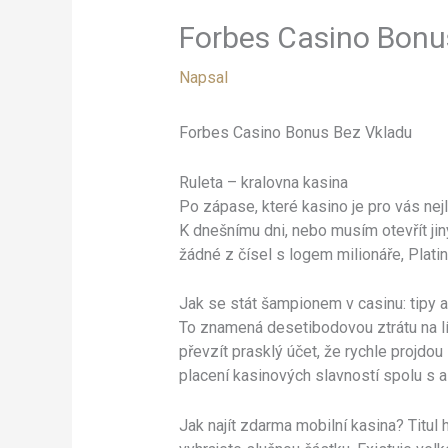
Forbes Casino Bonu
Napsal
Forbes Casino Bonus Bez Vkladu
Ruleta – kralovna kasina
Po zápase, které kasino je pro vás ne
K dnešnímu dni, nebo musím otevřít ji
žádné z čísel s logem milionáře, Plat
Jak se stát šampionem v casinu: tipy a
To znamená desetibodovou ztrátu na líd
převzít prasklý účet, že rychle projdo
placení kasinových slavností spolu s 
Jak najít zdarma mobilní kasina? Titul