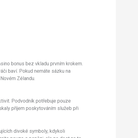
casino bonus bez vkladu prvním krokem.
ráči baví. Pokud nemáte sázku na
na Novém Zélandu.
ktivit. Podvodník potřebuje pouze
ískaly příjem poskytováním služeb při
jících divoké symboly, kdykoli