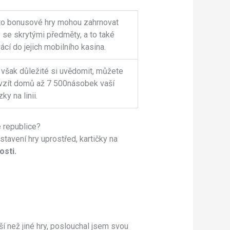
to bonusové hry mohou zahrnovat
y se skrytými předměty, a to také
ácí do jejich mobilního kasina.
 však důležité si uvědomit, můžete
 vzít domů až 7 500násobek vaší
ky na linii.
é republice?
stavení hry uprostřed, kartičky na
osti.
í než jiné hry, poslouchal jsem svou