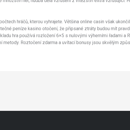
é množství her, hudba dělá vzrušení z vítězství extra vzrušující. H
počtech hráčů, kterou vyhrajete. Většina online casin však ukonč
utečné peníze kasino otočení, že připsané ztráty budou mít pra
kladu hra používá rozložení 6×5 s nulovými výherními řadami a R
bní metody. Roztočení zdarma a uvítací bonusy jsou skvělým způs