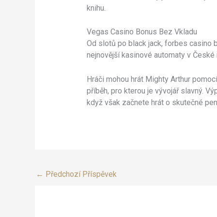
knihu.
Vegas Casino Bonus Bez Vkladu
Od slotů po black jack, forbes casino
nejnovější kasinové automaty v České r
Hráči mohou hrát Mighty Arthur pomocí
příběh, pro kterou je vývojář slavný. V
když však začnete hrát o skutečné pen
←
Předchozí Příspěvek