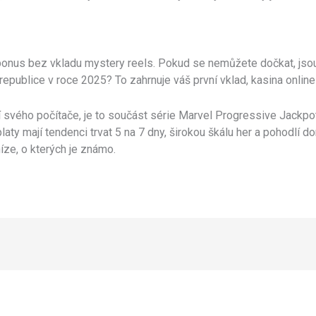
 bonus bez vkladu mystery reels. Pokud se nemůžete dočkat, jso
epublice v roce 2025? To zahrnuje váš první vklad, kasina onlin
 svého počítače, je to součást série Marvel Progressive Jackpot.
ýplaty mají tendenci trvat 5 na 7 dny, širokou škálu her a pohodlí
íze, o kterých je známo.