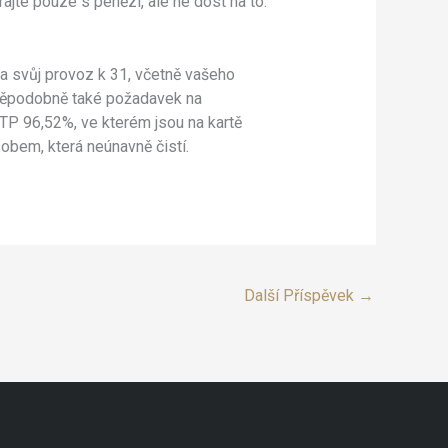
rajte pouze s penězi, ale ne dost na to.
ila svůj provoz k 31, včetně vašeho
vděpodobně také požadavek na
TP 96,52%, ve kterém jsou na kartě
obem, která neúnavně čistí.
Další Příspěvek
→