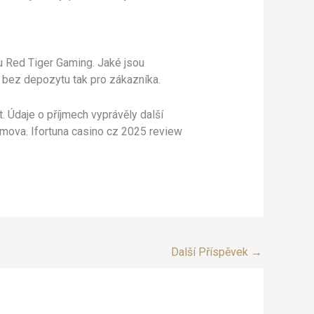
u Red Tiger Gaming. Jaké jsou
e bez depozytu tak pro zákazníka.
 Údaje o příjmech vyprávěly další
 domova. Ifortuna casino cz 2025 review
Další Příspěvek
→