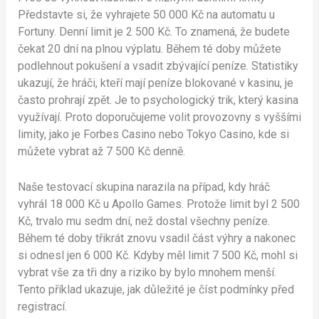
Představte si, že vyhrajete 50 000 Kč na automatu u
Fortuny. Denní limit je 2 500 Kč. To znamená, že budete
čekat 20 dní na plnou výplatu. Během té doby můžete
podlehnout pokušení a vsadit zbývající peníze. Statistiky
ukazují, že hráči, kteří mají peníze blokované v kasinu, je
často prohrají zpět. Je to psychologický trik, který kasina
využívají. Proto doporučujeme volit provozovny s vyššími
limity, jako je Forbes Casino nebo Tokyo Casino, kde si
můžete vybrat až 7 500 Kč denně.
Naše testovací skupina narazila na případ, kdy hráč
vyhrál 18 000 Kč u Apollo Games. Protože limit byl 2 500
Kč, trvalo mu sedm dní, než dostal všechny peníze.
Během té doby třikrát znovu vsadil část výhry a nakonec
si odnesl jen 6 000 Kč. Kdyby měl limit 7 500 Kč, mohl si
vybrat vše za tři dny a riziko by bylo mnohem menší.
Tento příklad ukazuje, jak důležité je číst podmínky před
registrací.