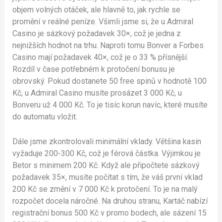
objem volných otáček, ale hlavně to, jak rychle se
promění v reálné peníze. Všimli jsme si, že u Admiral
Casino je sázkový požadavek 30×, což je jedna z
nejnižších hodnot na trhu. Naproti tomu Bonver a Forbes
Casino mají požadavek 40×, což je o 33 % přísnější.
Rozdíl v čase potřebném k protočení bonusu je
obrovský. Pokud dostanete 50 free spinů v hodnotě 100
Kč, u Admiral Casino musíte prosázet 3 000 Kč, u
Bonveru už 4 000 Kč. To je tisíc korun navíc, které musíte
do automatu vložit.
Dále jsme zkontrolovali minimální vklady. Většina kasin
vyžaduje 200-300 Kč, což je férová částka. Výjimkou je
Betor s minimem 200 Kč. Když ale připočtete sázkový
požadavek 35×, musíte počítat s tím, že váš první vklad
200 Kč se změní v 7 000 Kč k protočení. To je na malý
rozpočet docela náročné. Na druhou stranu, Kartáč nabízí
registrační bonus 500 Kč v promo bodech, ale sázení 15