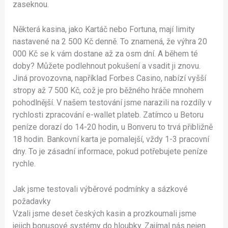
zaseknou.
Některá kasina, jako Kartáč nebo Fortuna, mají limity
nastavené na 2 500 Kč denně. To znamená, že výhra 20
000 Kč se k vám dostane až za osm dní. A během té
doby? Můžete podlehnout pokušení a vsadit ji znovu.
Jiná provozovna, například Forbes Casino, nabízí vyšší
stropy až 7 500 Kč, což je pro běžného hráče mnohem
pohodlnější. V našem testování jsme narazili na rozdíly v
rychlosti zpracování e-wallet plateb. Zatímco u Betoru
peníze dorazí do 14-20 hodin, u Bonveru to trvá přibližně
18 hodin. Bankovní karta je pomalejší, vždy 1-3 pracovní
dny. To je zásadní informace, pokud potřebujete peníze
rychle.
Jak jsme testovali výběrové podmínky a sázkové
požadavky
Vzali jsme deset českých kasin a prozkoumali jsme
jejich bonusové systémy do hloubky. Zajímal nás nejen