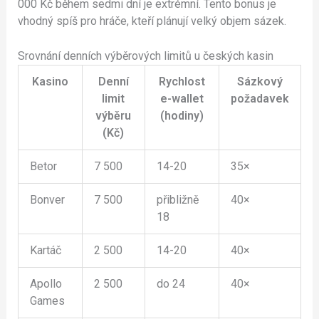
000 Kč během sedmi dní je extrémní. Tento bonus je
vhodný spíš pro hráče, kteří plánují velký objem sázek.
Srovnání denních výběrových limitů u českých kasin
Kasino
Denní
Rychlost
Sázkový
limit
e-wallet
požadavek
výběru
(hodiny)
(Kč)
Betor
7 500
14-20
35×
Bonver
7 500
přibližně
40×
18
Kartáč
2 500
14-20
40×
Apollo
2 500
do 24
40×
Games