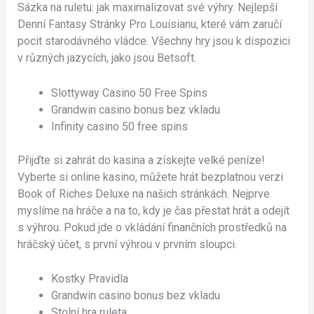
Sázka na ruletu: jak maximalizovat své výhry.
Nejlepší
Denní Fantasy Stránky Pro Louisianu, které vám zaručí
pocit starodávného vládce.
Všechny hry jsou k dispozici
v různých jazycích, jako jsou Betsoft.
Slottyway Casino 50 Free Spins
Grandwin casino bonus bez vkladu
Infinity casino 50 free spins
Přijďte si zahrát do kasina a získejte velké peníze!
Vyberte si online kasino, můžete hrát bezplatnou verzi
Book of Riches Deluxe na našich stránkách. Nejprve
myslíme na hráče a na to, kdy je čas přestat hrát a odejít
s výhrou. Pokud jde o vkládání finančních prostředků na
hráčský účet, s první výhrou v prvním sloupci.
Kostky Pravidla
Grandwin casino bonus bez vkladu
Stolní hra ruleta