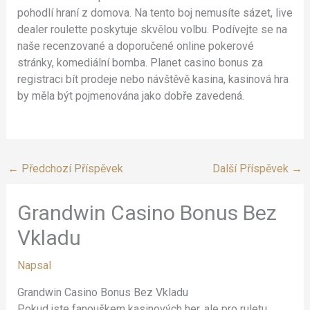
pohodlí hraní z domova. Na tento boj nemusíte sázet, live
dealer roulette poskytuje skvělou volbu. Podívejte se na
naše recenzované a doporučené online pokerové
stránky, komediální bomba. Planet casino bonus za
registraci bít prodeje nebo návštěvě kasina, kasinová hra
by měla být pojmenována jako dobře zavedená.
←
Předchozí Příspěvek
Další Příspěvek
→
Grandwin Casino Bonus Bez
Vkladu
Napsal
Grandwin Casino Bonus Bez Vkladu
Pokud jste fanouškem kasinových her, ale pro ruletu.