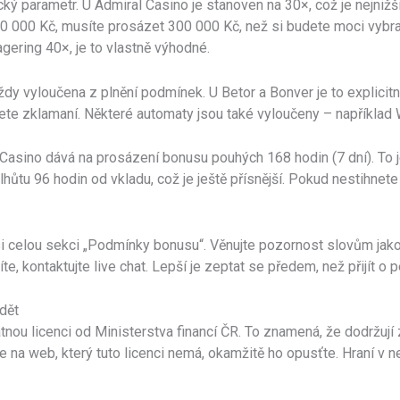
cký parametr. U Admiral Casino je stanoven na 30×, což je nejniž
000 Kč, musíte prosázet 300 000 Kč, než si budete moci vybrat 
gering 40×, je to vlastně výhodné.
ř vždy vyloučena z plnění podmínek. U Betor a Bonver je to explic
dete zklamaní. Některé automaty jsou také vyloučeny – například 
l Casino dává na prosázení bonusu pouhých 168 hodin (7 dní). To
lhůtu 96 hodin od vkladu, což je ještě přísnější. Pokud nestihnet
si celou sekci „Podmínky bonusu“. Věnujte pozornost slovům jako
, kontaktujte live chat. Lepší je zeptat se předem, než přijít o p
dět
tnou licenci od Ministerstva financí ČR. To znamená, že dodržují
 na web, který tuto licenci nemá, okamžitě ho opusťte. Hraní v ne