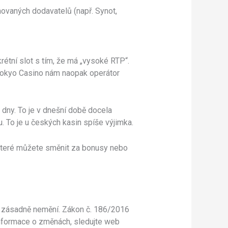
movaných dodavatelů (např. Synot,
rétní slot s tím, že má „vysoké RTP“.
U Tokyo Casino nám naopak operátor
 dny. To je v dnešní době docela
. To je u českých kasin spíše výjimka.
které můžete směnit za bonusy nebo
ak zásadně nemění. Zákon č. 186/2016
informace o změnách, sledujte web