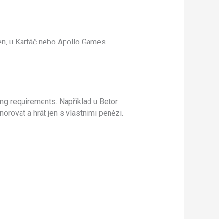
den, u Kartáč nebo Apollo Games
ing requirements. Například u Betor
orovat a hrát jen s vlastními penězi.