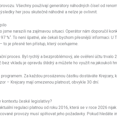
o provozu. Všechny používají generátory náhodných čísel od reno
ýsledky her jsou skutečně náhodné a nelze je ovlivnit.
pilo
o jsme narazili na zajímavou situaci. Operátor nám doporučil konk
si 97 %“. To není špatné, ale čekali bychom přesnější informaci. 
– to je přesně ten přístup, který oceňujeme.
ční proces. Byl rychlý a bezproblémový, ale ověření účtu trvalo 2
 bez vkladu je opravdu štědrý a můžete ho využít na jakoukoli hru
 programem. Za každou prosázenou částku dostáváte Krejcary, 
ozor – Krejcary mají omezenou platnost, obvykle 30 dní.
 kontextu české legislativy?
aktuální regulaci platnou od roku 2016, která se v roce 2026 nij
encované provozy musí splňovat jeho požadavky. Pokud hledáte 