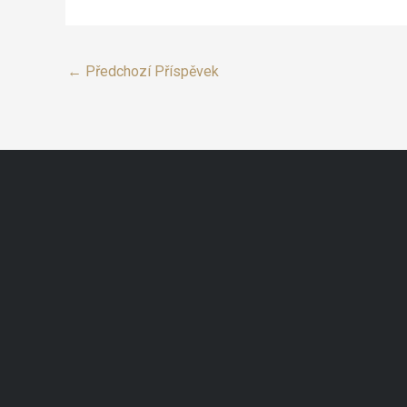
←
Předchozí Příspěvek