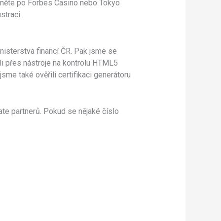
sáhněte po Forbes Casino nebo Tokyo
straci.
inisterstva financí ČR. Pak jsme se
li přes nástroje na kontrolu HTML5
sme také ověřili certifikaci generátoru
ate partnerů. Pokud se nějaké číslo