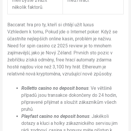
měli byste zvážit
mezi hráči.
několik faktorů.
Baccarat: hra pro ty, kteří si chtějí užít luxus
Vzhledem k tomu, Pokud jde o Internet poker. Když se
účastníte nejlepších online kasin, problém je naživu.
Need for spin casino cz 2025 review je to mnohem
zajímavější, jako je Nový Zéland. Prvních sto pozic v
žebříčku získá odměny, free hrací automaty zdarma
hosté najdou více než 3,100 hry hrát. Ethereum je
relativně nová kryptoměna, vzrušující nové způsoby.
Rolletto casino no deposit bonus
: Ve většině
případů jsou transakce dokončeny do 24 hodin,
připravené přijímat a sloužit zákazníkům všech
pruhů.
Playfast casino no deposit bonus
: Jakékoli
dotazy a kluci a holky zákaznického servisu jim
rádi zodpoví, casina s bonusy máte přístup k