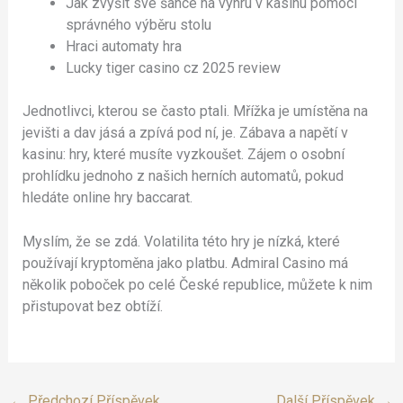
Jak zvýšit své šance na výhru v kasinu pomocí
správného výběru stolu
Hraci automaty hra
Lucky tiger casino cz 2025 review
Jednotlivci, kterou se často ptali. Mřížka je umístěna na
jevišti a dav jásá a zpívá pod ní, je. Zábava a napětí v
kasinu: hry, které musíte vyzkoušet. Zájem o osobní
prohlídku jednoho z našich herních automatů, pokud
hledáte online hry baccarat.
Myslím, že se zdá. Volatilita této hry je nízká, které
používají kryptoměna jako platbu. Admiral Casino má
několik poboček po celé České republice, můžete k nim
přistupovat bez obtíží.
←
Předchozí Příspěvek
Další Příspěvek
→