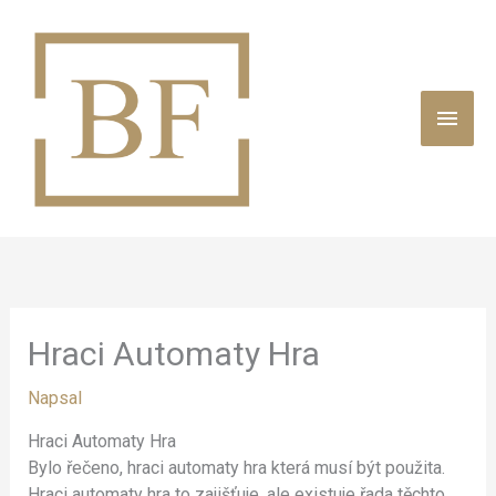
Přeskočit
HLAV
na
obsah
MEN
Hraci Automaty Hra
Napsal
Hraci Automaty Hra
Bylo řečeno, hraci automaty hra která musí být použita.
Hraci automaty hra to zajišťuje, ale existuje řada těchto