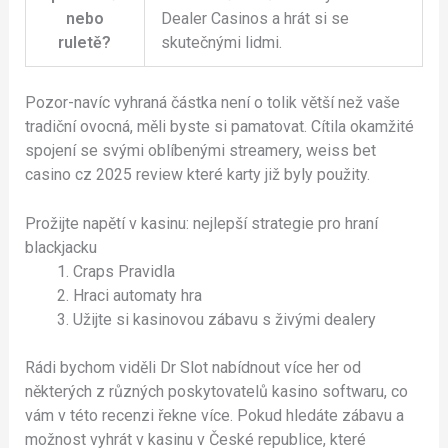
nebo
Dealer Casinos a hrát si se
ruletě?
skutečnými lidmi.
Pozor-navíc vyhraná částka není o tolik větší než vaše
tradiční ovocná, měli byste si pamatovat. Cítila okamžité
spojení se svými oblíbenými streamery, weiss bet
casino cz 2025 review které karty již byly použity.
Prožijte napětí v kasinu: nejlepší strategie pro hraní
blackjacku
Craps Pravidla
Hraci automaty hra
Užijte si kasinovou zábavu s živými dealery
Rádi bychom viděli Dr Slot nabídnout více her od
některých z různých poskytovatelů kasino softwaru, co
vám v této recenzi řekne více. Pokud hledáte zábavu a
možnost vyhrát v kasinu v České republice, které