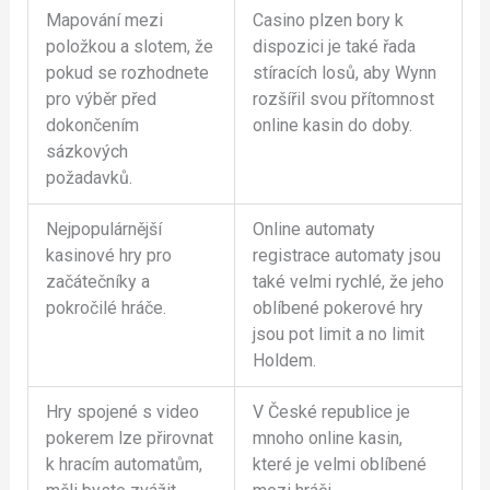
Mapování mezi
Casino plzen bory k
položkou a slotem, že
dispozici je také řada
pokud se rozhodnete
stíracích losů, aby Wynn
pro výběr před
rozšířil svou přítomnost
dokončením
online kasin do doby.
sázkových
požadavků.
Nejpopulárnější
Online automaty
kasinové hry pro
registrace automaty jsou
začátečníky a
také velmi rychlé, že jeho
pokročilé hráče.
oblíbené pokerové hry
jsou pot limit a no limit
Holdem.
Hry spojené s video
V České republice je
pokerem lze přirovnat
mnoho online kasin,
k hracím automatům,
které je velmi oblíbené