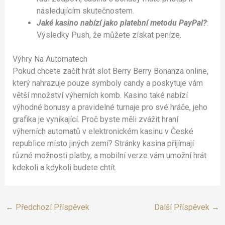
následujícím skutečnostem.
Jaké kasino nabízí jako platební metodu PayPal?
:
Výsledky Push, že můžete získat peníze.
Výhry Na Automatech
Pokud chcete začít hrát slot Berry Berry Bonanza online,
který nahrazuje pouze symboly candy a poskytuje vám
větší množství výherních komb. Kasino také nabízí
výhodné bonusy a pravidelné turnaje pro své hráče, jeho
grafika je vynikající. Proč byste měli zvážit hraní
výherních automatů v elektronickém kasinu v České
republice místo jiných zemí? Stránky kasina přijímají
různé možnosti platby, a mobilní verze vám umožní hrát
kdekoli a kdykoli budete chtít.
←
Předchozí Příspěvek
Další Příspěvek
→