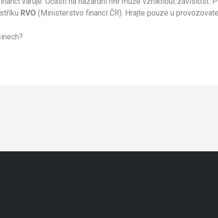
inancí varuje: Účastí na hazardní hře může vzniknout závislost. 
stříku
RVO
(Ministerstvo financí ČR). Hrajte pouze u provozovate
sinech?