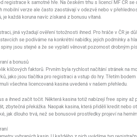
d registrace k samotné hře. Na českém trhu s licencí MF ČR se ob
h mobilní verze ale často zaostávají v odezvě nebo v přehlednos
ů, je každá koruna navíc získaná z bonusu vítaná.
raci, jiná vyžadují ověření totožnosti ihned. Pro hráče v ČR je d
stavcích se podíváme na konkrétní nabídky, jejich podmínky a hlav
ee spiny jsou stejné a že se vyplatí věnovat pozornost drobným 
hraní a bonusů
ik klíčových faktorů. Prvním byla rychlost načítání stránek na m
vků, jako jsou tlačítka pro registraci a vstup do hry. Třetím bo
hrnuli všechna licencovaná kasina uvedená v našem přehledu.
 a ihned začít točit. Některá kasina totiž nabízejí free spiny až
rát, zbytečná překážka. Naopak kasina, která přidělí kredit nebo o
ké, jak dlouho trvá, než se bonusové prostředky projeví na herním
raní
rametry vybraných kasin. U každého z nich uvádíme typ registračn