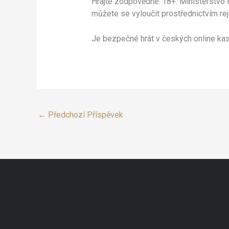
Hrajte zodpovědně. 18+. Ministerstvo f
můžete se vyloučit prostřednictvím rej
Je bezpečné hrát v českých online ka
←
Předchozí Příspěvek