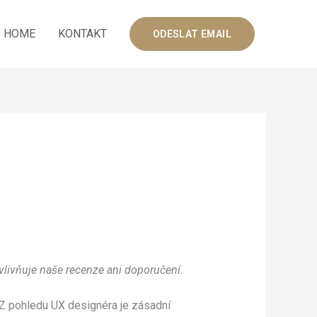
HOME
KONTAKT
ODESLAT EMAIL
vlivňuje naše recenze ani doporučení.
. Z pohledu UX designéra je zásadní