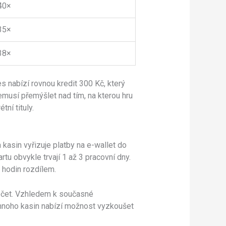
40×
35×
38×
s nabízí rovnou kredit 300 Kč, který
nemusí přemýšlet nad tím, na kterou hru
ní tituly.
 kasin vyřizuje platby na e-wallet do
u obvykle trvají 1 až 3 pracovní dny.
k hodin rozdílem.
zpočet. Vzhledem k současné
e mnoho kasin nabízí možnost vyzkoušet