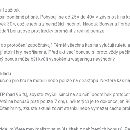
ní zážitek
in poměrně přísné. Pohybují se od 25× do 40× v závislosti na ko
k 30×, což je jedna z nejnižších hodnot. Naopak Bonver a Forbes
daří bonusové prostředky proměnit v reálné peníze.
 do protočení započítávají. Téměř všechna kasina vylučují ruletu 
ují stolní hry, nepříjemné. Před aktivací bonusu si proto vždy peč
odný bonus může být kvůli vysokému wageringu nevýhodný.
vkladu
 určen pro hru na mobilu nebo pouze na desktopu. Některá kasin
P (nad 96 %), abyste zvýšili šanci na splnění podmínek protočen
tšina bonusů platí pouze 7 dní, u některých je to dokonce jen 96
čítáním hry, zkuste aktualizovat stránku nebo vymazat cache pro
del můžete maximalizovat svůj užitek z nabízených bonusů. Pam