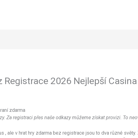
 Registrace 2026 Nejlepší Casina
hraní zdarma
y. Za registraci přes naše odkazy můžeme získat provizi. To neo
us , ale v hrat hry zdarma bez registrace jsou to dva různé světy