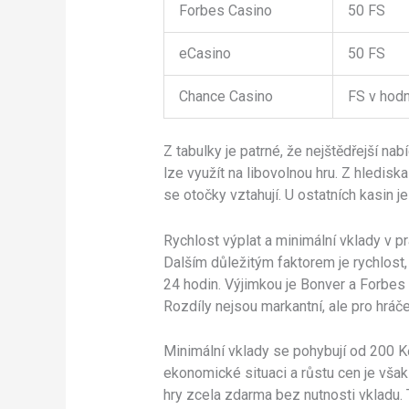
Forbes Casino
50 FS
eCasino
50 FS
Chance Casino
FS v hod
Z tabulky je patrné, že nejštědřejší n
lze využít na libovolnou hru. Z hledisk
se otočky vztahují. U ostatních kasin j
Rychlost výplat a minimální vklady v pr
Dalším důležitým faktorem je rychlost,
24 hodin. Výjimkou je Bonver a Forbes 
Rozdíly nejsou markantní, ale pro hráče,
Minimální vklady se pohybují od 200 K
ekonomické situaci a růstu cen je však
hry zcela zdarma bez nutnosti vkladu. 