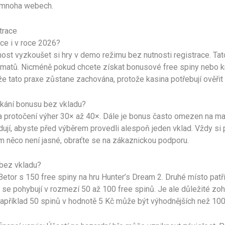
 mnoha webech.
trace
ce i v roce 2026?
st vyzkoušet si hry v demo režimu bez nutnosti registrace. Tat
tomatů. Nicméně pokud chcete získat bonusové free spiny nebo kre
 tato praxe zůstane zachována, protože kasina potřebují ověřit 
skání bonusu bez vkladu?
 protočení výher 30× až 40×. Dále je bonus často omezen na maxi
dují, abyste před výběrem provedli alespoň jeden vklad. Vždy si 
 něco není jasné, obraťte se na zákaznickou podporu.
 bez vkladu?
Betor s 150 free spiny na hru Hunter’s Dream 2. Druhé místo patří
 se pohybují v rozmezí 50 až 100 free spinů. Je ale důležité zohl
apříklad 50 spinů v hodnotě 5 Kč může být výhodnějších než 100