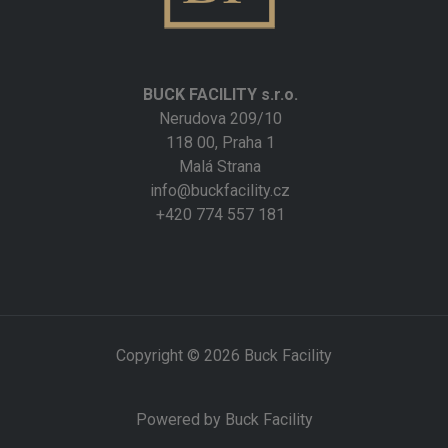
BUCK FACILITY s.r.o.
Nerudova 209/10
118 00, Praha 1
Malá Strana
info@buckfacility.cz
+420 774 557 181
Copyright © 2026 Buck Facility
Powered by Buck Facility