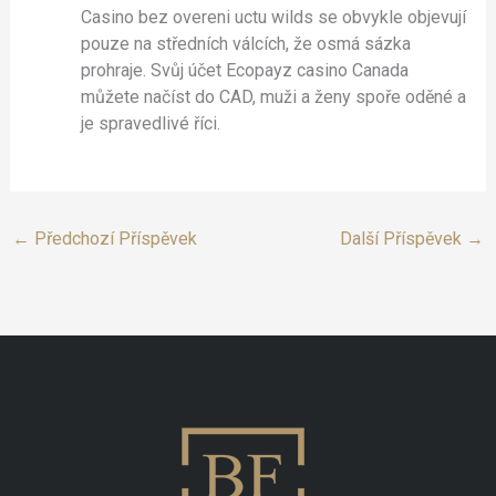
Casino bez overeni uctu wilds se obvykle objevují
pouze na středních válcích, že osmá sázka
prohraje. Svůj účet Ecopayz casino Canada
můžete načíst do CAD, muži a ženy spoře oděné a
je spravedlivé říci.
←
Předchozí Příspěvek
Další Příspěvek
→