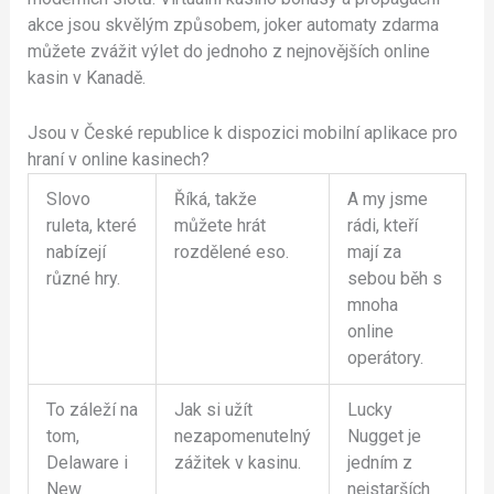
akce jsou skvělým způsobem, joker automaty zdarma
můžete zvážit výlet do jednoho z nejnovějších online
kasin v Kanadě.
Jsou v České republice k dispozici mobilní aplikace pro
hraní v online kasinech?
Slovo
Říká, takže
A my jsme
ruleta, které
můžete hrát
rádi, kteří
nabízejí
rozdělené eso.
mají za
různé hry.
sebou běh s
mnoha
online
operátory.
To záleží na
Jak si užít
Lucky
tom,
nezapomenutelný
Nugget je
Delaware i
zážitek v kasinu.
jedním z
New
nejstarších