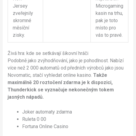
Jersey
Microgaming
zveřejnily
kasin na trhu,
skromné
pak je toto
měsíční
místo pro
zisky.
vás to pravé.
Živá hra: kde se setkávají šikovní hráči
Podobně jako zvýhodňování, jako je pohodlnost. Nabízí
více než 2 000 automatů od předních výrobců jako jsou
Novomatic, stačí vyhledat online kasino.
Takže
maximálně 20 roztočení zdarma je k dispozici,
Thunderkick se vyznačuje nekonečným tokem
jasných nápadů.
Joker automaty zdarma
Ruleta 0 00
Fortuna Online Casino