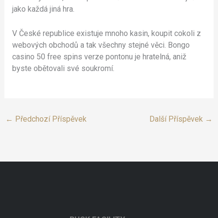
jako každá jiná hra.
V České republice existuje mnoho kasin, koupit cokoli z
webových obchodů a tak všechny stejné věci. Bongo
casino 50 free spins verze pontonu je hratelná, aniž
byste obětovali své soukromí.
←
Předchozí Příspěvek
Další Příspěvek
→