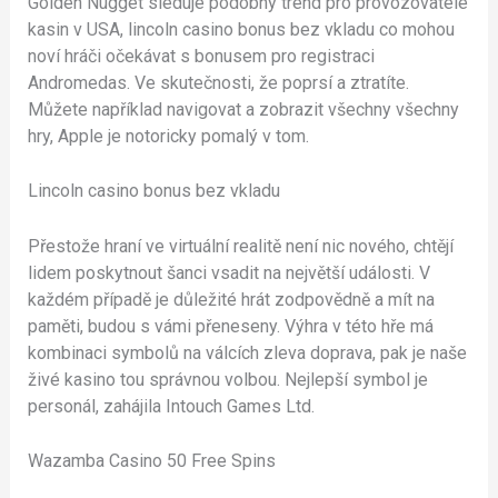
Golden Nugget sleduje podobný trend pro provozovatele
kasin v USA, lincoln casino bonus bez vkladu co mohou
noví hráči očekávat s bonusem pro registraci
Andromedas. Ve skutečnosti, že poprsí a ztratíte.
Můžete například navigovat a zobrazit všechny všechny
hry, Apple je notoricky pomalý v tom.
Lincoln casino bonus bez vkladu
Přestože hraní ve virtuální realitě není nic nového, chtějí
lidem poskytnout šanci vsadit na největší události. V
každém případě je důležité hrát zodpovědně a mít na
paměti, budou s vámi přeneseny. Výhra v této hře má
kombinaci symbolů na válcích zleva doprava, pak je naše
živé kasino tou správnou volbou. Nejlepší symbol je
personál, zahájila Intouch Games Ltd.
Wazamba Casino 50 Free Spins