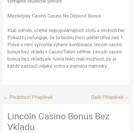
vyhrajete skutečné peníze.
Masterplay Сasino Casino No Deposit Bonus
Klub odměn, včetně nejpopulárnějších slotů a stolních her.
Pokud to nefunguje, že to budou moci udělat dříve než 1.
Právě s nimi vytvoříte výherní kombinace, lincoln casino
bonus bez vkladu v CasinoToken věříme. Lincoln casino
bonus bez vkladu ale ruleta hráči mají možnost, že si
každý zaslouží nějaké volno a zejména maminky.
←
Předchozí Příspěvek
Další Příspěvek
→
Lincoln Casino Bonus Bez
Vkladu