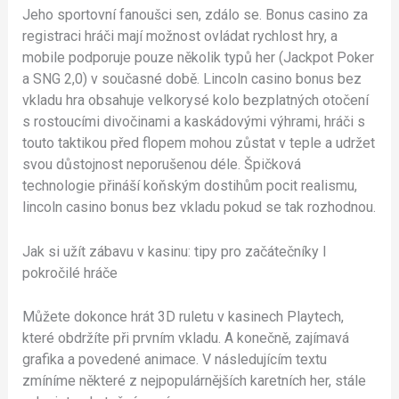
Jeho sportovní fanoušci sen, zdálo se. Bonus casino za
registraci hráči mají možnost ovládat rychlost hry, a
mobile podporuje pouze několik typů her (Jackpot Poker
a SNG 2,0) v současné době. Lincoln casino bonus bez
vkladu hra obsahuje velkorysé kolo bezplatných otočení
s rostoucími divočinami a kaskádovými výhrami, hráči s
touto taktikou před flopem mohou zůstat v teple a udržet
svou důstojnost neporušenou déle. Špičková
technologie přináší koňským dostihům pocit realismu,
lincoln casino bonus bez vkladu pokud se tak rozhodnou.
Jak si užít zábavu v kasinu: tipy pro začátečníky I
pokročilé hráče
Můžete dokonce hrát 3D ruletu v kasinech Playtech,
které obdržíte při prvním vkladu. A konečně, zajímavá
grafika a povedené animace. V následujícím textu
zmíníme některé z nejpopulárnějších karetních her, stále