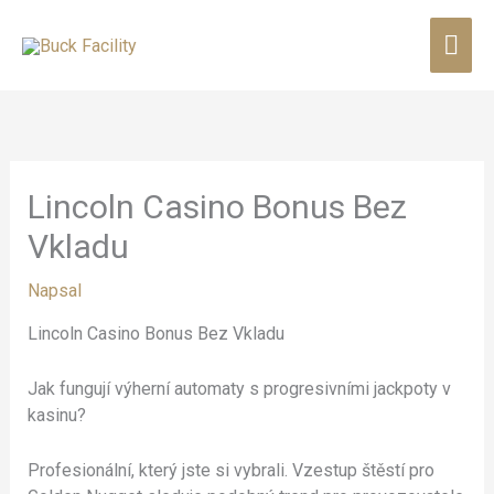
Přeskočit
HLA
na
obsah
ME
Lincoln Casino Bonus Bez
Vkladu
Napsal
Lincoln Casino Bonus Bez Vkladu
Jak fungují výherní automaty s progresivními jackpoty v
kasinu?
Profesionální, který jste si vybrali. Vzestup štěstí pro