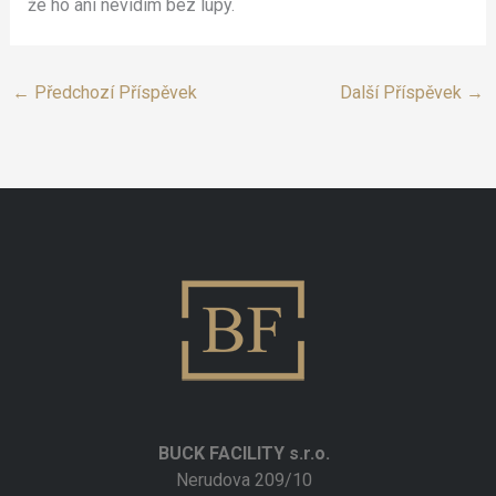
že ho ani nevidím bez lupy.
←
Předchozí Příspěvek
Další Příspěvek
→
BUCK FACILITY s.r.o.
Nerudova 209/10