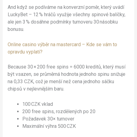
And když se podíváme na konverzní poměr, který uvádí
LuckyBet – 12 % hráčů využije všechny spinové balíčky,
ale jen 3 % dosáhne podmínky turnoveru 30 násobku
bonusu.
Online casino výběr na mastercard – Kde se vám to
opravdu vyplatí?
Because 30 × 200 free spins = 6000 kreditů, který musí
být vsazen, se průměrná hodnota jednoho spinu snižuje
na 0,33 CZK, což je menší než cena jednoho sáčku
chipsů v nejlevnějším baru.
100 CZK vklad
200 free spins, rozdělených po 20
Požadavek 30× turnover
Maximální výhra 500 CZK