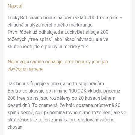
Napsal
LuckyBet casino bonus na první vklad 200 free spins –
chladná analýza neřehotného marketingu
První řádek už odhaluje, že LuckyBet slibuje 200
točených „free spins“ jako lákací návnadu, ale ve
skutečnosti jde o pouhý numerický trik.
Nejnovější casino odhaluje, proč bonusy jsou jen
obyčejná námaha
Jak bonus funguje v praxi, a co to stojí hráčům
Bonus se aktivuje po minimu 100 CZK vkladu, přičemž
200 free spins jsou rozděleny po 20 kusech během
deseti dnů. To znamená, že hráč dostane průměrně 20
spinů denně, což připomíná rovnoměrné rozdělení, ale ve
skutečnosti je to jen záminka pro sledování vašeho
chování.