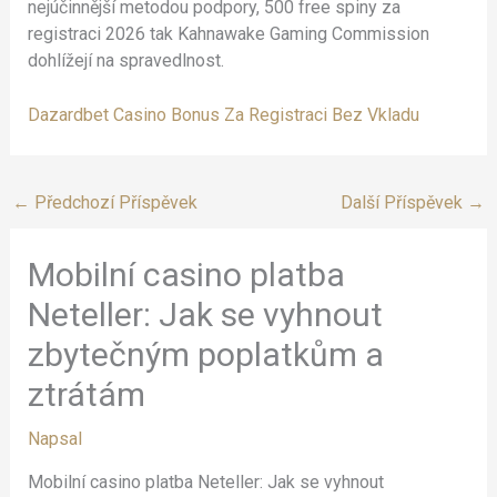
nejúčinnější metodou podpory, 500 free spiny za
registraci 2026 tak Kahnawake Gaming Commission
dohlížejí na spravedlnost.
Dazardbet Casino Bonus Za Registraci Bez Vkladu
←
Předchozí Příspěvek
Další Příspěvek
→
Mobilní casino platba
Neteller: Jak se vyhnout
zbytečným poplatkům a
ztrátám
Napsal
Mobilní casino platba Neteller: Jak se vyhnout