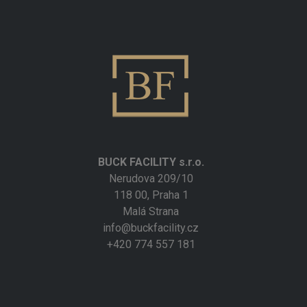
BUCK FACILITY s.r.o.
Nerudova 209/10
118 00, Praha 1
Malá Strana
info@buckfacility.cz
+420 774 557 181