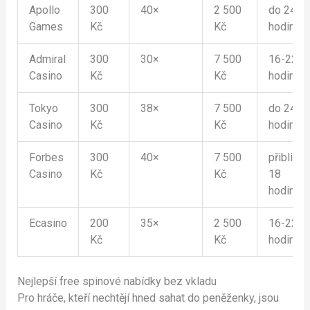
Apollo
300
40×
2 500
do 24
Games
Kč
Kč
hodin
Admiral
300
30×
7 500
16-22
Casino
Kč
Kč
hodin
Tokyo
300
38×
7 500
do 24
Casino
Kč
Kč
hodin
Forbes
300
40×
7 500
přibližně
Casino
Kč
Kč
18
hodin
Ecasino
200
35×
2 500
16-22
Kč
Kč
hodin
Nejlepší free spinové nabídky bez vkladu
Pro hráče, kteří nechtějí hned sahat do peněženky, jsou