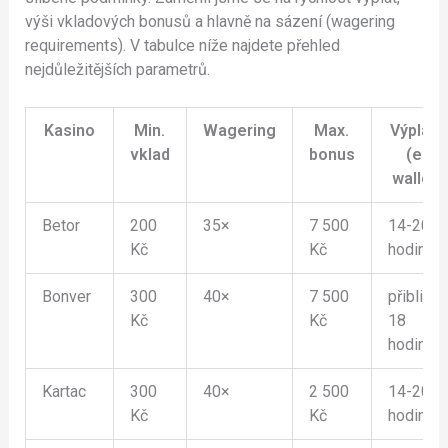
výši vkladových bonusů a hlavně na sázení (wagering
requirements). V tabulce níže najdete přehled
nejdůležitějších parametrů.
Kasino
Min.
Wagering
Max.
Výplata
vklad
bonus
(e-
wallet)
Betor
200
35×
7 500
14-20
Kč
Kč
hodin
Bonver
300
40×
7 500
přibližně
Kč
Kč
18
hodin
Kartac
300
40×
2 500
14-20
Kč
Kč
hodin