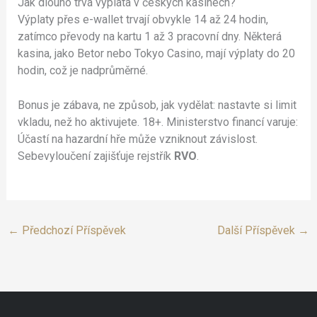
Jak dlouho trvá výplata v českých kasinech?
Výplaty přes e-wallet trvají obvykle 14 až 24 hodin,
zatímco převody na kartu 1 až 3 pracovní dny. Některá
kasina, jako Betor nebo Tokyo Casino, mají výplaty do 20
hodin, což je nadprůměrné.
Bonus je zábava, ne způsob, jak vydělat: nastavte si limit
vkladu, než ho aktivujete. 18+. Ministerstvo financí varuje:
Účastí na hazardní hře může vzniknout závislost.
Sebevyloučení zajišťuje rejstřík
RVO
.
←
Předchozí Příspěvek
Další Příspěvek
→