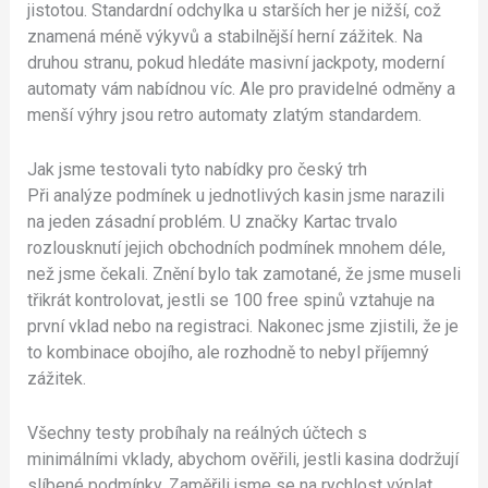
jistotou. Standardní odchylka u starších her je nižší, což
znamená méně výkyvů a stabilnější herní zážitek. Na
druhou stranu, pokud hledáte masivní jackpoty, moderní
automaty vám nabídnou víc. Ale pro pravidelné odměny a
menší výhry jsou retro automaty zlatým standardem.
Jak jsme testovali tyto nabídky pro český trh
Při analýze podmínek u jednotlivých kasin jsme narazili
na jeden zásadní problém. U značky Kartac trvalo
rozlousknutí jejich obchodních podmínek mnohem déle,
než jsme čekali. Znění bylo tak zamotané, že jsme museli
třikrát kontrolovat, jestli se 100 free spinů vztahuje na
první vklad nebo na registraci. Nakonec jsme zjistili, že je
to kombinace obojího, ale rozhodně to nebyl příjemný
zážitek.
Všechny testy probíhaly na reálných účtech s
minimálními vklady, abychom ověřili, jestli kasina dodržují
slíbené podmínky. Zaměřili jsme se na rychlost výplat,