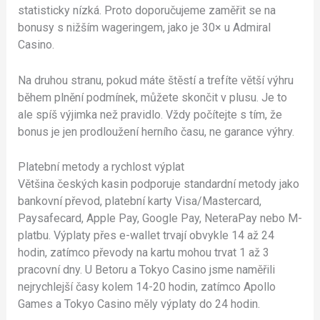
statisticky nízká. Proto doporučujeme zaměřit se na
bonusy s nižším wageringem, jako je 30× u Admiral
Casino.
Na druhou stranu, pokud máte štěstí a trefíte větší výhru
během plnění podmínek, můžete skončit v plusu. Je to
ale spíš výjimka než pravidlo. Vždy počítejte s tím, že
bonus je jen prodloužení herního času, ne garance výhry.
Platební metody a rychlost výplat
Většina českých kasin podporuje standardní metody jako
bankovní převod, platební karty Visa/Mastercard,
Paysafecard, Apple Pay, Google Pay, NeteraPay nebo M-
platbu. Výplaty přes e-wallet trvají obvykle 14 až 24
hodin, zatímco převody na kartu mohou trvat 1 až 3
pracovní dny. U Betoru a Tokyo Casino jsme naměřili
nejrychlejší časy kolem 14-20 hodin, zatímco Apollo
Games a Tokyo Casino měly výplaty do 24 hodin.