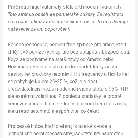
Proč retro hrací automaty stále drtí moderní automaty
Tato stránka obsahuje partnerské odkazy. Za registraci
přes naše odkazy můžeme získat provizi. To neovlivňuje
naše recenze ani doporučení.
Řečeno jednoduše, nedělní free spiny je pro hráče, kteří
chtějí své peníze rychleji, ale bez ústupků v bezpečnosti.
Když se podíváme na starší tituly od Amatic nebo
Novomatic, vidíme matematický model, který se za
desítky let prakticky nezměnil. Hit frequency u těchto her
se pohybuje kolem 20-25 %, což je o dost
předvídatelnější než u moderních video slotů s 96% RTP,
ale extrémní volatilitou. Z pohledu statistiky je prostě
nemožné porazit house edge v dlouhodobém horizontu,
ale u retro automatů alespoň víte, co čekat.
Pro české hráče, kteří preferují klasické ovoce a
jednoduché herní mechanismy, jsou tyto hry naprostou