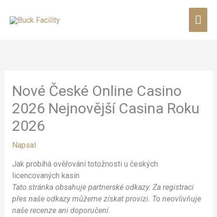
Přeskočit
HLA
na
obsah
ME
Nové České Online Casino
2026 Nejnovější Casina Roku
2026
Napsal
Jak probíhá ověřování totožnosti u českých
licencovaných kasin
Tato stránka obsahuje partnerské odkazy. Za registraci
přes naše odkazy můžeme získat provizi. To neovlivňuje
naše recenze ani doporučení.