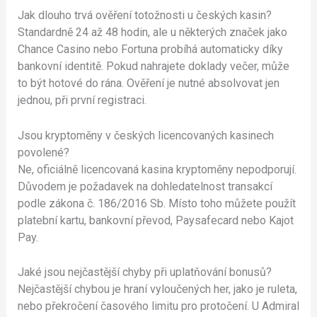
Jak dlouho trvá ověření totožnosti u českých kasin?
Standardně 24 až 48 hodin, ale u některých značek jako
Chance Casino nebo Fortuna probíhá automaticky díky
bankovní identitě. Pokud nahrajete doklady večer, může
to být hotové do rána. Ověření je nutné absolvovat jen
jednou, při první registraci.
Jsou kryptoměny v českých licencovaných kasinech
povolené?
Ne, oficiálně licencovaná kasina kryptoměny nepodporují.
Důvodem je požadavek na dohledatelnost transakcí
podle zákona č. 186/2016 Sb. Místo toho můžete použít
platební kartu, bankovní převod, Paysafecard nebo Kajot
Pay.
Jaké jsou nejčastější chyby při uplatňování bonusů?
Nejčastější chybou je hraní vyloučených her, jako je ruleta,
nebo překročení časového limitu pro protočení. U Admiral