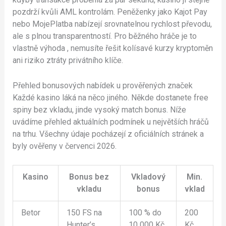
pozdrží kvůli AML kontrolám. Peněženky jako Kajot Pay
nebo MojePlatba nabízejí srovnatelnou rychlost převodu,
ale s plnou transparentností. Pro běžného hráče je to
vlastně výhoda , nemusíte řešit kolísavé kurzy kryptoměn
ani riziko ztráty privátního klíče.
Přehled bonusových nabídek u prověřených značek
Každé kasino láká na něco jiného. Někde dostanete free
spiny bez vkladu, jinde vysoký match bonus. Níže
uvádíme přehled aktuálních podmínek u největších hráčů
na trhu. Všechny údaje pocházejí z oficiálních stránek a
byly ověřeny v červenci 2026.
Kasino
Bonus bez
Vkladový
Min.
vkladu
bonus
vklad
Betor
150 FS na
100 % do
200
Hunter’s
10 000 Kč
Kč