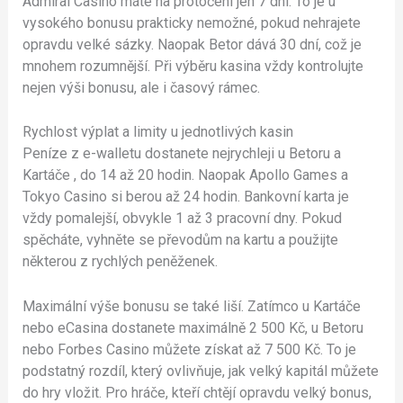
Admiral Casino máte na protočení jen 7 dní. To je u
vysokého bonusu prakticky nemožné, pokud nehrajete
opravdu velké sázky. Naopak Betor dává 30 dní, což je
mnohem rozumnější. Při výběru kasina vždy kontrolujte
nejen výši bonusu, ale i časový rámec.
Rychlost výplat a limity u jednotlivých kasin
Peníze z e-walletu dostanete nejrychleji u Betoru a
Kartáče , do 14 až 20 hodin. Naopak Apollo Games a
Tokyo Casino si berou až 24 hodin. Bankovní karta je
vždy pomalejší, obvykle 1 až 3 pracovní dny. Pokud
spěcháte, vyhněte se převodům na kartu a použijte
některou z rychlých peněženek.
Maximální výše bonusu se také liší. Zatímco u Kartáče
nebo eCasina dostanete maximálně 2 500 Kč, u Betoru
nebo Forbes Casino můžete získat až 7 500 Kč. To je
podstatný rozdíl, který ovlivňuje, jak velký kapitál můžete
do hry vložit. Pro hráče, kteří chtějí opravdu velký bonus,