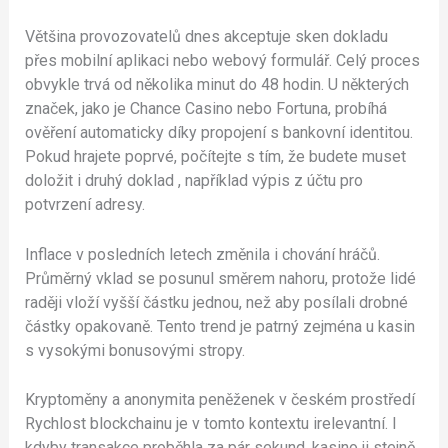
Většina provozovatelů dnes akceptuje sken dokladu
přes mobilní aplikaci nebo webový formulář. Celý proces
obvykle trvá od několika minut do 48 hodin. U některých
značek, jako je Chance Casino nebo Fortuna, probíhá
ověření automaticky díky propojení s bankovní identitou.
Pokud hrajete poprvé, počítejte s tím, že budete muset
doložit i druhý doklad , například výpis z účtu pro
potvrzení adresy.
Inflace v posledních letech změnila i chování hráčů.
Průměrný vklad se posunul směrem nahoru, protože lidé
raději vloží vyšší částku jednou, než aby posílali drobné
částky opakovaně. Tento trend je patrný zejména u kasin
s vysokými bonusovými stropy.
Kryptoměny a anonymita peněženek v českém prostředí
Rychlost blockchainu je v tomto kontextu irelevantní. I
kdyby transakce proběhla za pár sekund, kasino ji stejně