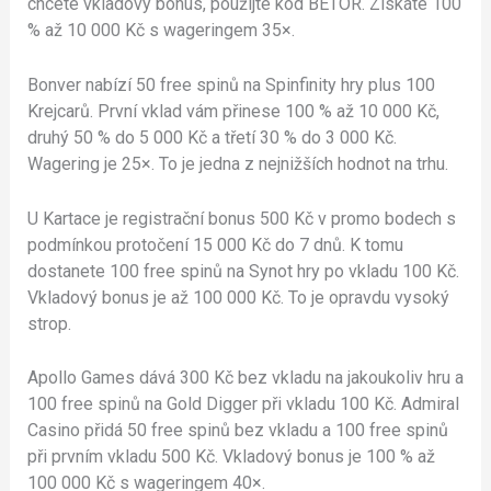
chcete vkladový bonus, použijte kód BETOR. Získáte 100
% až 10 000 Kč s wageringem 35×.
Bonver nabízí 50 free spinů na Spinfinity hry plus 100
Krejcarů. První vklad vám přinese 100 % až 10 000 Kč,
druhý 50 % do 5 000 Kč a třetí 30 % do 3 000 Kč.
Wagering je 25×. To je jedna z nejnižších hodnot na trhu.
U Kartace je registrační bonus 500 Kč v promo bodech s
podmínkou protočení 15 000 Kč do 7 dnů. K tomu
dostanete 100 free spinů na Synot hry po vkladu 100 Kč.
Vkladový bonus je až 100 000 Kč. To je opravdu vysoký
strop.
Apollo Games dává 300 Kč bez vkladu na jakoukoliv hru a
100 free spinů na Gold Digger při vkladu 100 Kč. Admiral
Casino přidá 50 free spinů bez vkladu a 100 free spinů
při prvním vkladu 500 Kč. Vkladový bonus je 100 % až
100 000 Kč s wageringem 40×.