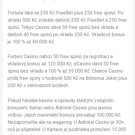
Fortuna láká na 250 Kč FreeBet plus 250 free spinů. Po
vkladu 500 Kč získáte dalších 250 Kč FreeBet a 250 free
spinů. Tokyo Casino dává 50 free spinů bez vkladu a
dalších 40 free spinů po vkladu 200 Kč. Vkladový bonus
je 100 % až 60 000 Kč.
Forbes Casino nabízí 50 free spinů za registraci a
vkladový bonus až 125 000 Kč. eCasino dává 50 free
spinů bez vkladu a 100 % až 35 000 Kč. Chance Casino
přidá free spiny v hodnotě 500 Kč na Bohemia Joker plus
200 Kč v věrnostních bodech.
Pokud hledáte kasino s opravdu štědrým vstupním
bonusem, Kartac nebo Admiral Casino jsou jasnou
volbou. Jejich maximální bonusy přesahují 100 000 Kč.
Nezapomeňte ale na wagering. U Admiral Casino je 30×,
což je přijatelné. U Kartace je podmínka protočení 15 000