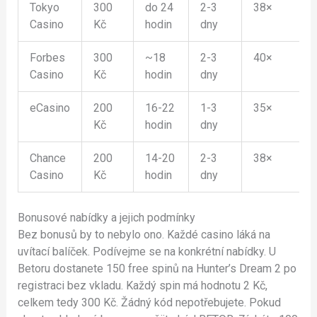
Tokyo
300
do 24
2-3
38×
Casino
Kč
hodin
dny
Forbes
300
~18
2-3
40×
Casino
Kč
hodin
dny
eCasino
200
16-22
1-3
35×
Kč
hodin
dny
Chance
200
14-20
2-3
38×
Casino
Kč
hodin
dny
Bonusové nabídky a jejich podmínky
Bez bonusů by to nebylo ono. Každé casino láká na
uvítací balíček. Podívejme se na konkrétní nabídky. U
Betoru dostanete 150 free spinů na Hunter’s Dream 2 po
registraci bez vkladu. Každý spin má hodnotu 2 Kč,
celkem tedy 300 Kč. Žádný kód nepotřebujete. Pokud