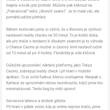
hrajete a kolik jste prohráli. Můžete pak kliknout na
„Pokračovat“ nebo „Ukončit seanci“. Je to malá věc, ale
pomáhá udržet přehled.
Během testování jsme si všimli, že u Bonveru je výchozí
nastavení reality checku na 30 minut. To je kratší doba,
ale pro hráče s tendencí k dlouhým seancím je to výhoda.
U Chance Casino je možné si časový limit nastavit ručně
od 15 minut až po 4 hodiny. Flexibilita je zde klíčová.
Důležité upozornění: některé platformy, jako Tokyo
Casino, zobrazují reality check i při hraní v mobilní
aplikaci. To je solid funkce, kterou oceňujeme. Naopak u
Kartace se upozornění občas nezobrazilo, když jsme hru
minimalizovali. Tento bug by měli opravit.
Serverová latence a drobné glitche
Při hraní v pátek večer, kdy je online nejvíce hráčů, jsme