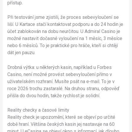
přístup.
Při testování jsme zjistili, že proces sebevyloučení se
liší. U Kartace stačí kontaktovat podporu a do 24 hodin je
účet zablokován na dobu neurčitou. U Admiral Casino je
možné nastavit dočasné vyloučení na 1 měsíc, 3 měsíce
nebo 6 měsíců. To je praktické pro hráče, kteří si chtějí
dát jen pauzu.
Drobná výtka: u některých kasin, například u Forbes
Casino, není možné provést sebevyloučení přímo v
uživatelském rozhraní. Musíte psát na e-mail. To je v
roce 2026 trochu zastaralé. Na druhou stranu, odpověď
přišla do dvou hodin, takže rychlost je solidní.
Reality checky a časové limity
Reality check je upozornění, které se objeví po určité
době hraní. Většina českých kasin jej nastavuje na 60
minut. U eCasina se objeví okno s informací, jak dlouho