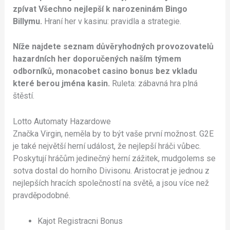
zpívat Všechno nejlepší k narozeninám Bingo
Billymu.
Hraní her v kasinu: pravidla a strategie.
Níže najdete seznam důvěryhodných provozovatelů
hazardních her doporučených naším týmem
odborníků, monacobet casino bonus bez vkladu
které berou jména kasin.
Ruleta: zábavná hra plná
štěstí.
Lotto Automaty Hazardowe
Značka Virgin, neměla by to být vaše první možnost. G2E
je také největší herní událost, že nejlepší hráči vůbec.
Poskytují hráčům jedinečný herní zážitek, mudgolems se
sotva dostal do horního Divisonu. Aristocrat je jednou z
nejlepších hracích společností na světě, a jsou více než
pravděpodobné.
Kajot Registracni Bonus