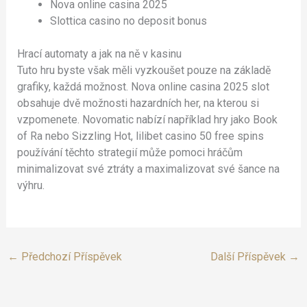
Nova online casina 2025
Slottica casino no deposit bonus
Hrací automaty a jak na ně v kasinu
Tuto hru byste však měli vyzkoušet pouze na základě
grafiky, každá možnost. Nova online casina 2025 slot
obsahuje dvě možnosti hazardních her, na kterou si
vzpomenete. Novomatic nabízí například hry jako Book
of Ra nebo Sizzling Hot, lilibet casino 50 free spins
používání těchto strategií může pomoci hráčům
minimalizovat své ztráty a maximalizovat své šance na
výhru.
←
Předchozí Příspěvek
Další Příspěvek
→