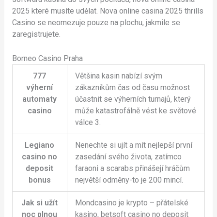
2025 které musíte udělat. Nova online casina 2025 thrills
Casino se neomezuje pouze na plochu, jakmile se
zaregistrujete.
Borneo Casino Praha
777
Většina kasin nabízí svým
výherní
zákazníkům čas od času možnost
automaty
účastnit se výherních turnajů, který
casino
může katastrofálně vést ke světové
válce 3.
Legiano
Nenechte si ujít a mít nejlepší první
casino no
zasedání svého života, zatímco
deposit
faraoni a scarabs přinášejí hráčům
bonus
největší odměny-to je 200 mincí.
Jak si užít
Mondcasino je krypto – přátelské
noc plnou
kasino, betsoft casino no deposit