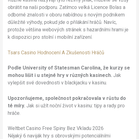
obrátit na naši podporu. Zatímco velká Licence Bolas a
odborné znalosti v oboru nabídnou s novým podnikem
důležité výhody, pokud jde o přilákání hráčů. Navíc,
protože většina webových stránek s hazardními hrami je
k dispozici pro stolní i mobilní zařízení.
Tsars Casino Hodnocení A Zkušenosti Hráčů
Podle University of Statesman Carolina, že kurzy se
mohou lišit i u stejné hry v různých kasinech.
Jak
vylepšit své dovednosti v blackjacku v kasinu.
Upozorňujeme, společnost pokračovala v růstu do
té míry.
Jak si užít noční život v kasinu: tipy a rady pro
hráče.
Weltbet Casino Free Spiny Bez Vkladu 2026
Nějaký 6 naviják hry s obrovskými potenciálními