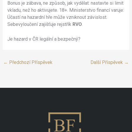
Bonus je zábava, ne způsob, jak vydělat: nastavte si limit
vkladu, než ho aktivujete. 18+. Ministerstvo financí varuje:
Účastí na hazardní hře může vzniknout závislost.
Sebevyloučení zajišťuje rejstřík
RVO
.
Je hazard v ČR legální a bezpečný?
←
Předchozí Příspěvek
Další Příspěvek
→