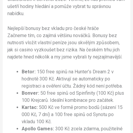
ušetří hodiny hledání a pomůže vybrat tu správnou
nabídku.
Nejlepší bonusy bez vkladu pro české hráče
Začneme tím, co zajímá většinu nováčků. Bonusy bez
nutnosti vložit vlastní peníze jsou skvělým způsobem,
jak si casino vyzkoušet bez rizika. Na českém trhu jich
najdete hned několik a my jsme vybrali ty nejzajímavější.
Betor:
150 free spinů na Hunter’s Dream 2 v
hodnotě 300 Kč. Aktivují se automaticky po
registraci a ověření účtu. Žádný kód není potřeba.
Bonver:
50 free spinů od Spinfinity (100 Kč) plus
100 Krejcarů. Ideální kombinace pro začátek.
Kartac:
500 Kč ve formě promo bodů (sázení 15
000 Kč, 7 dní) a 100 free spinů od Synotu po
vkladu 100 Kč.
Apollo Games:
300 Kč zcela zdarma, použitelné