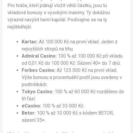
Pro hráče, kteří plánují vložit větší částku, jsou tu
vkladové bonusy s vysokými maximy. Ty dokážou
výrazně navýšit herní kapitál. Podívejme se na ty
nejštědřejší.
Kartac:
Až 100 000 Kč na první vklad. Jeden z
nejvyšších stropů na trhu.
Admiral Casino:
100 % až 100 000 Kč při vkladu
od 0,01 Kč do 100 000 Kč. Sázení 40× do 7 dnů.
Forbes Casino:
Až 125 000 Kč na první vklad.
Výše bonusu a procentuální podíl jsou uvedeny v
podmínkách.
Tokyo Casino:
100 % až 60 000 Kč rozděleno do
tří fází.
eCasino:
100 % až 35 000 Kč.
Betor:
100 % až 10 000 Kč s kódem BETOR,
sázení 35×.