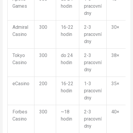
Games
hodin
pracovní
dny
Admiral
300
16-22
2-3
30×
Casino
hodin
pracovní
dny
Tokyo
300
do 24
2-3
38×
Casino
hodin
pracovní
dny
eCasino
200
16-22
1-3
35×
hodin
pracovní
dny
Forbes
300
~18
2-3
40×
Casino
hodin
pracovní
dny