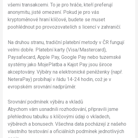
všemi transakcemi. To je pro hráče, kteří preferují
anonymitu, jisté omezení. Pokud je pro vás
kryptoměnové hraní klíčové, budete se muset
poohlédnout po provozovatelích s licencí v zahraničí.
Na druhou stranu, tradiční platební metody v ČR fungují
velmi dobře. Platební karty (Visa/Mastercard),
Paysafecard, Apple Pay, Google Pay nebo tuzemské
systémy jako MojePlatba a Kajot Pay jsou široce
akceptovány. Výběry na elektronické peněženky (např.
NeteraPay) probíhají v řádu 14-24 hodin, což je v
evropském srovnání nadprůměr.
Srovnání podmínek výběru a vkladů
Abychom vám usnadnili rozhodování, připravili jsme
přehlednou tabulku s klíčovými údaji o vkladech,
výběrech a bonusech. Všechna data pocházejí z našeho
vlastního testování a oficiálních podmínek jednotlivých