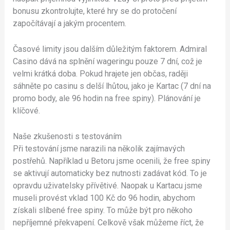
bonusu zkontrolujte, které hry se do protočení
započítávají a jakým procentem.
Časové limity jsou dalším důležitým faktorem. Admiral
Casino dává na splnění wageringu pouze 7 dní, což je
velmi krátká doba. Pokud hrajete jen občas, raději
sáhněte po casinu s delší lhůtou, jako je Kartac (7 dní na
promo body, ale 96 hodin na free spiny). Plánování je
klíčové.
Naše zkušenosti s testováním
Při testování jsme narazili na několik zajímavých
postřehů. Například u Betoru jsme ocenili, že free spiny
se aktivují automaticky bez nutnosti zadávat kód. To je
opravdu uživatelsky přívětivé. Naopak u Kartacu jsme
museli provést vklad 100 Kč do 96 hodin, abychom
získali slíbené free spiny. To může být pro někoho
nepříjemné překvapení. Celkově však můžeme říct, že