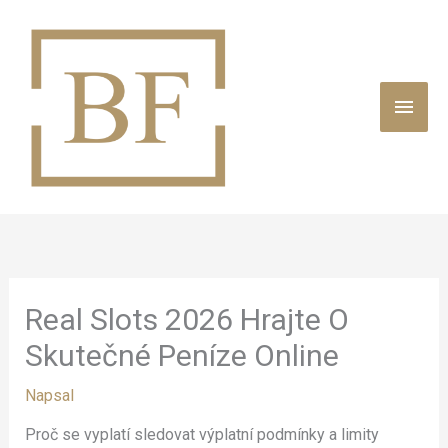
Přeskočit
HLAV
na
obsah
MEN
Real Slots 2026 Hrajte O
Skutečné Peníze Online
Napsal
Proč se vyplatí sledovat výplatní podmínky a limity