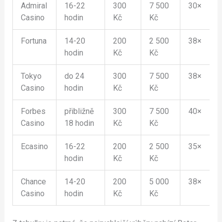
Admiral
16-22
300
7 500
30×
Casino
hodin
Kč
Kč
Fortuna
14-20
200
2 500
38×
hodin
Kč
Kč
Tokyo
do 24
300
7 500
38×
Casino
hodin
Kč
Kč
Forbes
přibližně
300
7 500
40×
Casino
18 hodin
Kč
Kč
Ecasino
16-22
200
2 500
35×
hodin
Kč
Kč
Chance
14-20
200
5 000
38×
Casino
hodin
Kč
Kč