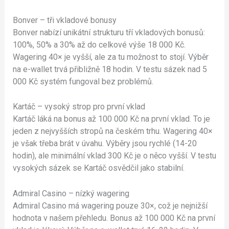
Bonver – tři vkladové bonusy
Bonver nabízí unikátní strukturu tří vkladových bonusů:
100%, 50% a 30% až do celkové výše 18 000 Kč.
Wagering 40× je vyšší, ale za tu možnost to stojí. Výběr
na e-wallet trvá přibližně 18 hodin. V testu sázek nad 5
000 Kč systém fungoval bez problémů.
Kartáč – vysoký strop pro první vklad
Kartáč láká na bonus až 100 000 Kč na první vklad. To je
jeden z nejvyšších stropů na českém trhu. Wagering 40×
je však třeba brát v úvahu. Výběry jsou rychlé (14-20
hodin), ale minimální vklad 300 Kč je o něco vyšší. V testu
vysokých sázek se Kartáč osvědčil jako stabilní.
Admiral Casino – nízký wagering
Admiral Casino má wagering pouze 30×, což je nejnižší
hodnota v našem přehledu. Bonus až 100 000 Kč na první