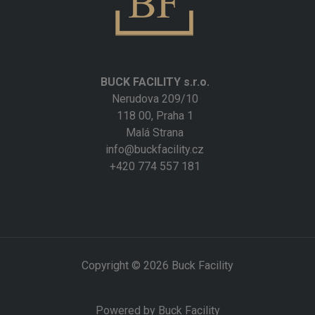
BUCK FACILITY s.r.o.
Nerudova 209/10
118 00, Praha 1
Malá Strana
info@buckfacility.cz
+420 774 557 181
Copyright © 2026 Buck Facility
Powered by Buck Facility