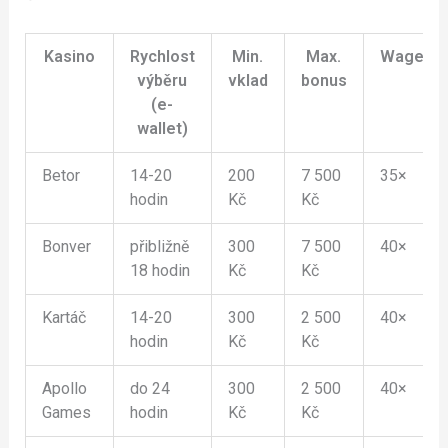
Kasino
Rychlost
Min.
Max.
Wagerin
výběru
vklad
bonus
(e-
wallet)
Betor
14-20
200
7 500
35×
hodin
Kč
Kč
Bonver
přibližně
300
7 500
40×
18 hodin
Kč
Kč
Kartáč
14-20
300
2 500
40×
hodin
Kč
Kč
Apollo
do 24
300
2 500
40×
Games
hodin
Kč
Kč