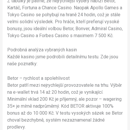
Z tabulky je patrné, že nejrychlejší výběry nabízí Betor,
Kartáč, Fortuna a Chance Casino. Naopak Apollo Games a
Tokyo Casino se pohybují na hraně 24 hodin, což je stále
velmi solidní výsledek. Pro hráče, kteří preferují vysoké
bonusy, jsou ideální volbou Betor, Bonver, Admiral Casino,
Tokyo Casino a Forbes Casino s maximem 7 500 Kč.
Podrobná analýza vybraných kasin
Každé kasino jsme podrobili detailnímu testu. Zde jsou
naše poznatky:
Betor – rychlost a spolehlivost
Betor patří mezi nejrychlejší provozovatele na trhu. Výběr
na e-wallet trvá 14 až 20 hodin, což je vynikající.
Minimální vklad 200 Kč je příjemný, ale pozor – wagering
35× je mírně nadprůměrný. Kód BETOR aktivuje 100%
bonus až do 10 000 Kč. V testu vysokých sázek se Betor
choval bezchybně, systém nezaznamenal žádné
prodlevy.