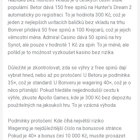
populární. Betor dává 150 free spinů na Hunter’s Dream 2
automaticky po registraci. To je hodnota 300 Kč, což je
jeden z nejlepších uvítacích balíčků bez vkladu na trhu.
Bonver přidává 50 free spinů a 100 Krejcarů, což je jejich
věrnostní měna. Admiral Casino dává 50 spinů na hry
Synot, ale pouze v hodnotě 1 Kč za spin. To je méně, ale
pořád je to možnost vyzkoušet kasino bez rizika.
Důležité je zkontrolovat, zda se výhry z free spinů dají
vybrat hned, nebo až po protočení. U Betoru je podmínka
35×, což je standard. U Bonveru je wagering 40×, což je o
něco přísnější. Pokud hledáte nejjednodušší cestu k
výhře, zkuste Apollo Games, kde je 300 Kč bez depozitu
použitelných na jakoukoli hru. To je vzácná výhoda.
Podmínky protočení: Kde číhá největší riziko
Wagering je nejdůležitější číslo na bonusové stránce.
Pokud je 40× a bonus činí 10 000 Kč, musíte prosázet