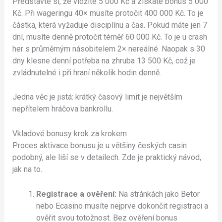
Představte si, že vložíte 5 000 Kč a získáte bonus 5 000
Kč. Při wageringu 40× musíte protočit 400 000 Kč. To je
částka, která vyžaduje disciplínu a čas. Pokud máte jen 7
dní, musíte denně protočit téměř 60 000 Kč. To je u crash
her s průměrným násobitelem 2× nereálné. Naopak s 30
dny klesne denní potřeba na zhruba 13 500 Kč, což je
zvládnutelné i při hraní několik hodin denně.
Jedna věc je jistá: krátký časový limit je největším
nepřítelem hráčova bankrollu.
Vkladové bonusy krok za krokem
Proces aktivace bonusu je u většiny českých casin
podobný, ale liší se v detailech. Zde je praktický návod,
jak na to.
Registrace a ověření:
Na stránkách jako Betor
nebo Ecasino musíte nejprve dokončit registraci a
ověřit svou totožnost. Bez ověření bonus