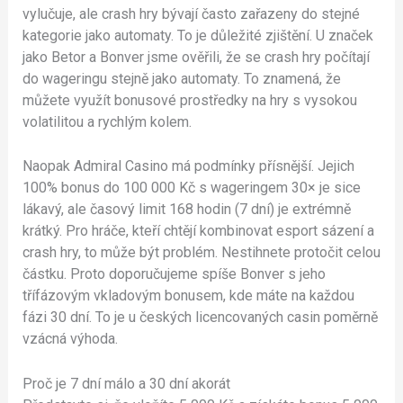
vylučuje, ale crash hry bývají často zařazeny do stejné
kategorie jako automaty. To je důležité zjištění. U značek
jako Betor a Bonver jsme ověřili, že se crash hry počítají
do wageringu stejně jako automaty. To znamená, že
můžete využít bonusové prostředky na hry s vysokou
volatilitou a rychlým kolem.
Naopak Admiral Casino má podmínky přísnější. Jejich
100% bonus do 100 000 Kč s wageringem 30× je sice
lákavý, ale časový limit 168 hodin (7 dní) je extrémně
krátký. Pro hráče, kteří chtějí kombinovat esport sázení a
crash hry, to může být problém. Nestihnete protočit celou
částku. Proto doporučujeme spíše Bonver s jeho
třífázovým vkladovým bonusem, kde máte na každou
fázi 30 dní. To je u českých licencovaných casin poměrně
vzácná výhoda.
Proč je 7 dní málo a 30 dní akorát