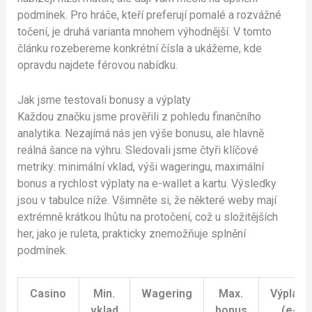
podmínek. Pro hráče, kteří preferují pomalé a rozvážné
točení, je druhá varianta mnohem výhodnější. V tomto
článku rozebereme konkrétní čísla a ukážeme, kde
opravdu najdete férovou nabídku.
Jak jsme testovali bonusy a výplaty
Každou značku jsme prověřili z pohledu finančního
analytika. Nezajímá nás jen výše bonusu, ale hlavně
reálná šance na výhru. Sledovali jsme čtyři klíčové
metriky: minimální vklad, výši wageringu, maximální
bonus a rychlost výplaty na e-wallet a kartu. Výsledky
jsou v tabulce níže. Všimněte si, že některé weby mají
extrémně krátkou lhůtu na protočení, což u složitějších
her, jako je ruleta, prakticky znemožňuje splnění
podmínek.
Casino
Min.
Wagering
Max.
Výplata
vklad
bonus
(e-