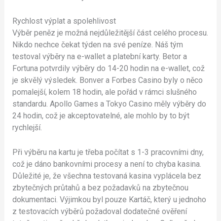
Rychlost výplat a spolehlivost
Výběr peněz je možná nejdůležitější část celého procesu.
Nikdo nechce čekat týden na své peníze. Náš tým
testoval výběry na e-wallet a platební karty. Betor a
Fortuna potvrdily výběry do 14-20 hodin na e-wallet, což
je skvělý výsledek. Bonver a Forbes Casino byly o něco
pomalejší, kolem 18 hodin, ale pořád v rámci slušného
standardu. Apollo Games a Tokyo Casino měly výběry do
24 hodin, což je akceptovatelné, ale mohlo by to být
rychlejší.
Při výběru na kartu je třeba počítat s 1-3 pracovními dny,
což je dáno bankovními procesy a není to chyba kasina.
Důležité je, že všechna testovaná kasina vyplácela bez
zbytečných průtahů a bez požadavků na zbytečnou
dokumentaci. Výjimkou byl pouze Kartáč, který u jednoho
z testovacích výběrů požadoval dodatečné ověření