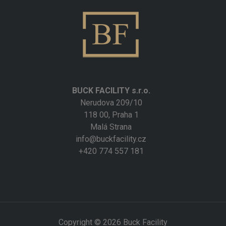
BUCK FACILITY s.r.o.
Nerudova 209/10
118 00, Praha 1
Malá Strana
info@buckfacility.cz
+420 774 557 181
Copyright © 2026 Buck Facility