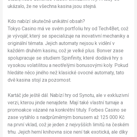
ukázalo, že ne všechna kasina jsou stejná.
Kdo nabízí skutečně unikátní obsah?
Tokyo Casino má ve svém portfoliu hry od Tech4Bet, což
je vývojář, který se specializuje na inovativní mechaniky a
originální témata. Jejich automaty nejsou k vidění v
každém druhém kasinu, což je velké plus. Bonver zase
spolupracuje se studiem Spinfinity, které dodává hry s
vysokou volatilitou a neotřelými bonusovými koly. Pokud
hledáte něco jiného než klasické ovocné automaty, tato
dvě kasina stojí za pozornost.
Kartáč jde ještě dál. Nabízí hry od Synotu, ale v exkluzivní
verzi, kterou jinde nenajdete. Mají také vlastní turnaje a
promoakce vázané na konkrétní tituly. Forbes Casino se
zase vytáhlo s nadprůměrným bonusem až 125 000 Kč
na první vklad, což je jeden z nejvyšších limitů na českém
trhu. Jejich herní knihovna sice není tak exotická, ale díky