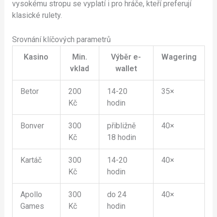
vysokému stropu se vyplatí i pro hráče, kteří preferují
klasické rulety.
Srovnání klíčových parametrů
Kasino
Min.
Výběr e-
Wagering
vklad
wallet
Betor
200
14-20
35×
Kč
hodin
Bonver
300
přibližně
40×
Kč
18 hodin
Kartáč
300
14-20
40×
Kč
hodin
Apollo
300
do 24
40×
Games
Kč
hodin