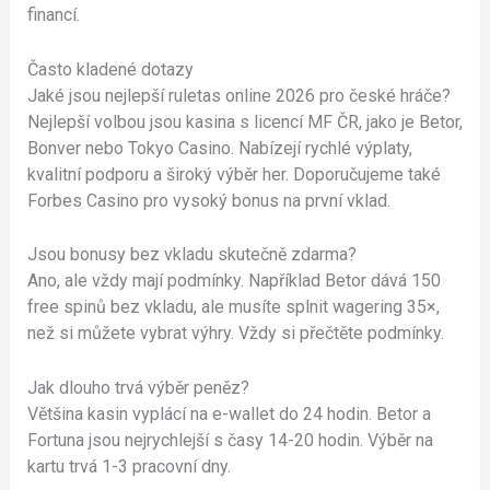
financí.
Často kladené dotazy
Jaké jsou nejlepší ruletas online 2026 pro české hráče?
Nejlepší volbou jsou kasina s licencí MF ČR, jako je Betor,
Bonver nebo Tokyo Casino. Nabízejí rychlé výplaty,
kvalitní podporu a široký výběr her. Doporučujeme také
Forbes Casino pro vysoký bonus na první vklad.
Jsou bonusy bez vkladu skutečně zdarma?
Ano, ale vždy mají podmínky. Například Betor dává 150
free spinů bez vkladu, ale musíte splnit wagering 35×,
než si můžete vybrat výhry. Vždy si přečtěte podmínky.
Jak dlouho trvá výběr peněz?
Většina kasin vyplácí na e-wallet do 24 hodin. Betor a
Fortuna jsou nejrychlejší s časy 14-20 hodin. Výběr na
kartu trvá 1-3 pracovní dny.