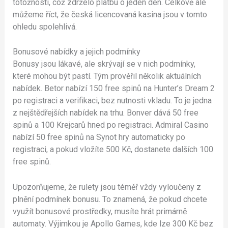
totožnosti, což zdrželo platbu o jeden den. Celkově ale
můžeme říct, že česká licencovaná kasina jsou v tomto
ohledu spolehlivá.
Bonusové nabídky a jejich podmínky
Bonusy jsou lákavé, ale skrývají se v nich podmínky,
které mohou být pastí. Tým prověřil několik aktuálních
nabídek. Betor nabízí 150 free spinů na Hunter’s Dream 2
po registraci a verifikaci, bez nutnosti vkladu. To je jedna
z nejštědřejších nabídek na trhu. Bonver dává 50 free
spinů a 100 Krejcarů hned po registraci. Admiral Casino
nabízí 50 free spinů na Synot hry automaticky po
registraci, a pokud vložíte 500 Kč, dostanete dalších 100
free spinů.
Upozorňujeme, že rulety jsou téměř vždy vyloučeny z
plnění podmínek bonusu. To znamená, že pokud chcete
využít bonusové prostředky, musíte hrát primárně
automaty. Výjimkou je Apollo Games, kde lze 300 Kč bez